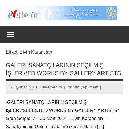
İçeriğe
geç
Evet
Benim
Etiket:
Elvin Karaaslan
GALERİ SANATÇILARININ SEÇİLMİŞ
İŞLERİ//ED WORKS BY GALLERY ARTISTS
27 Şubat 2014
evetbenim
Yorum yapılmamış
“GALERİ SANATÇILARININ SEÇİLMİŞ
İŞLERİ//SELECTED WORKS BY GALLERY ARTISTS”
Grup Sergisi 7 – 30 Mart 2014 Elvin Karaaslan –
Sanatçının ve Galeri Ilayda'nın izniyle Galeri […]