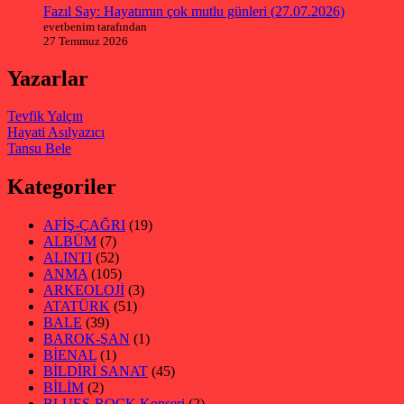
Fazıl Say: Hayatımın çok mutlu günleri (27.07.2026)
evetbenim tarafından
27 Temmuz 2026
Yazarlar
Tevfik Yalçın
Hayati Asılyazıcı
Tansu Bele
Kategoriler
AFİŞ-ÇAĞRI
(19)
ALBÜM
(7)
ALINTI
(52)
ANMA
(105)
ARKEOLOJİ
(3)
ATATÜRK
(51)
BALE
(39)
BAROK-ŞAN
(1)
BİENAL
(1)
BİLDİRİ SANAT
(45)
BİLİM
(2)
BLUES-ROCK Konseri
(2)