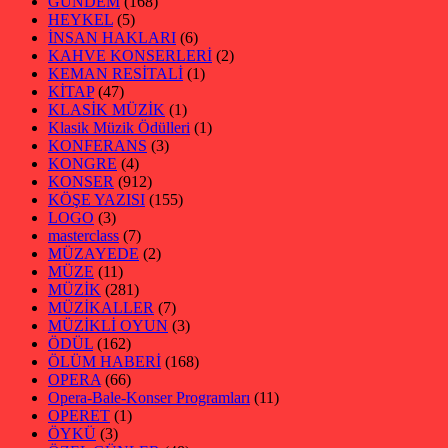
GÜNDEM
(168)
HEYKEL
(5)
İNSAN HAKLARI
(6)
KAHVE KONSERLERİ
(2)
KEMAN RESİTALİ
(1)
KİTAP
(47)
KLASİK MÜZİK
(1)
Klasik Müzik Ödülleri
(1)
KONFERANS
(3)
KONGRE
(4)
KONSER
(912)
KÖŞE YAZISI
(155)
LOGO
(3)
masterclass
(7)
MÜZAYEDE
(2)
MÜZE
(11)
MÜZİK
(281)
MÜZİKALLER
(7)
MÜZİKLİ OYUN
(3)
ÖDÜL
(162)
ÖLÜM HABERİ
(168)
OPERA
(66)
Opera-Bale-Konser Programları
(11)
OPERET
(1)
ÖYKÜ
(3)