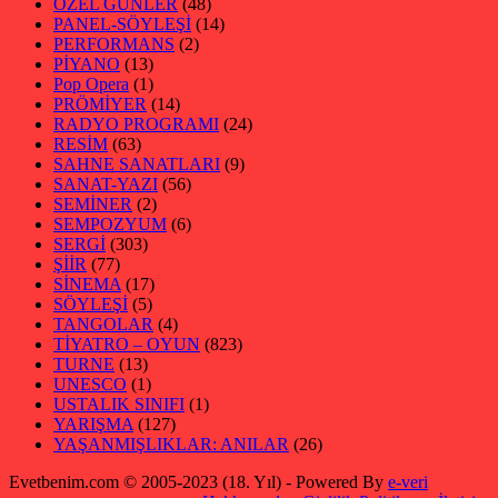
ÖZEL GÜNLER
(48)
PANEL-SÖYLEŞİ
(14)
PERFORMANS
(2)
PİYANO
(13)
Pop Opera
(1)
PRÖMİYER
(14)
RADYO PROGRAMI
(24)
RESİM
(63)
SAHNE SANATLARI
(9)
SANAT-YAZI
(56)
SEMİNER
(2)
SEMPOZYUM
(6)
SERGİ
(303)
ŞİİR
(77)
SİNEMA
(17)
SÖYLEŞİ
(5)
TANGOLAR
(4)
TİYATRO – OYUN
(823)
TURNE
(13)
UNESCO
(1)
USTALIK SINIFI
(1)
YARIŞMA
(127)
YAŞANMIŞLIKLAR: ANILAR
(26)
Evetbenim.com © 2005-2023 (18. Yıl) - Powered By
e-veri