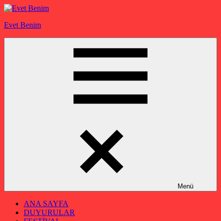
İçeriğe
geç
Evet Benim
Menü
ANA SAYFA
DUYURULAR