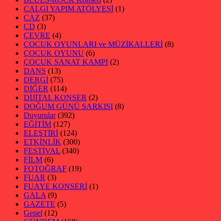
ÇALGI YAPIM ATÖLYESİ
(1)
CAZ
(37)
CD
(3)
ÇEVRE
(4)
ÇOCUK OYUNLARI ve MÜZİKALLERİ
(8)
ÇOCUK OYUNU
(6)
ÇOCUK SANAT KAMPI
(2)
DANS
(13)
DERGİ
(75)
DİĞER
(114)
DİJİTAL KONSER
(2)
DOĞUM GÜNÜ ŞARKISI
(8)
Duyurular
(392)
EĞİTİM
(127)
ELEŞTİRİ
(124)
ETKİNLİK
(300)
FESTİVAL
(340)
FİLM
(6)
FOTOĞRAF
(19)
FUAR
(3)
FUAYE KONSERİ
(1)
GALA
(9)
GAZETE
(5)
Genel
(12)