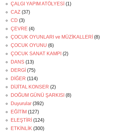
ÇALGI YAPIM ATÖLYESİ
(1)
CAZ
(37)
CD
(3)
ÇEVRE
(4)
ÇOCUK OYUNLARI ve MÜZİKALLERİ
(8)
ÇOCUK OYUNU
(6)
ÇOCUK SANAT KAMPI
(2)
DANS
(13)
DERGİ
(75)
DİĞER
(114)
DİJİTAL KONSER
(2)
DOĞUM GÜNÜ ŞARKISI
(8)
Duyurular
(392)
EĞİTİM
(127)
ELEŞTİRİ
(124)
ETKİNLİK
(300)