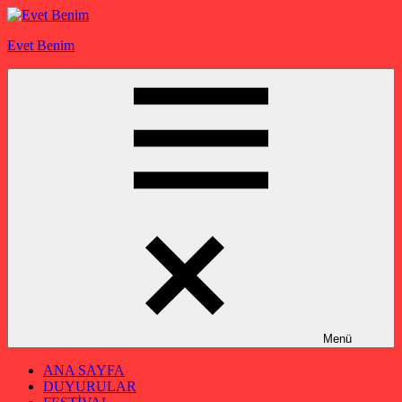
İçeriğe
geç
Evet Benim
Menü
ANA SAYFA
DUYURULAR