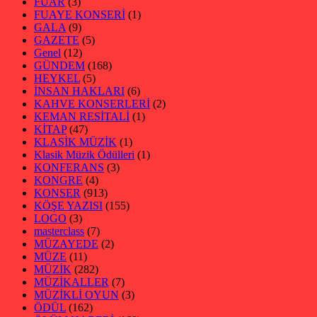
FUAR
(3)
FUAYE KONSERİ
(1)
GALA
(9)
GAZETE
(5)
Genel
(12)
GÜNDEM
(168)
HEYKEL
(5)
İNSAN HAKLARI
(6)
KAHVE KONSERLERİ
(2)
KEMAN RESİTALİ
(1)
KİTAP
(47)
KLASİK MÜZİK
(1)
Klasik Müzik Ödülleri
(1)
KONFERANS
(3)
KONGRE
(4)
KONSER
(913)
KÖŞE YAZISI
(155)
LOGO
(3)
masterclass
(7)
MÜZAYEDE
(2)
MÜZE
(11)
MÜZİK
(282)
MÜZİKALLER
(7)
MÜZİKLİ OYUN
(3)
ÖDÜL
(162)