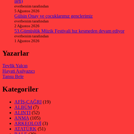
ileti)
evetbenim tarafından
5 Ağustos 2026
Gülsin Onay ve çocuklarımız gençlerimiz
evetbenim tarafından
2 Ağustos 2026
53.Gümüşlük Müzik Festivali hız kesmeden devam ediyor
evetbenim tarafından
1 Ağustos 2026
Yazarlar
Tevfik Yalçın
Hayati Asılyazıcı
Tansu Bele
Kategoriler
AFİŞ-ÇAĞRI
(19)
ALBÜM
(7)
ALINTI
(52)
ANMA
(105)
ARKEOLOJİ
(3)
ATATÜRK
(51)