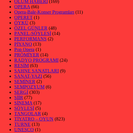
ÖLÜM HABERİ
(169)
OPERA
(66)
Opera-Bale-Konser Programları
(11)
OPERET
(1)
ÖYKÜ
(3)
ÖZEL GÜNLER
(48)
PANEL-SÖYLEŞİ
(14)
PERFORMANS
(2)
PİYANO
(13)
Pop Opera
(1)
PRÖMİYER
(14)
RADYO PROGRAMI
(24)
RESİM
(63)
SAHNE SANATLARI
(9)
SANAT-YAZI
(56)
SEMİNER
(2)
SEMPOZYUM
(6)
SERGİ
(303)
ŞİİR
(77)
SİNEMA
(17)
SÖYLEŞİ
(5)
TANGOLAR
(4)
TİYATRO – OYUN
(823)
TURNE
(13)
UNESCO
(1)