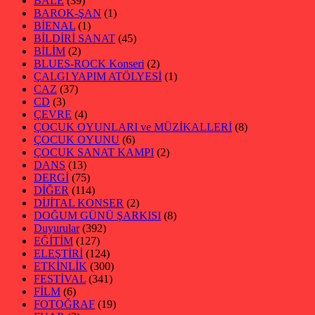
BALE
(39)
BAROK-ŞAN
(1)
BİENAL
(1)
BİLDİRİ SANAT
(45)
BİLİM
(2)
BLUES-ROCK Konseri
(2)
ÇALGI YAPIM ATÖLYESİ
(1)
CAZ
(37)
CD
(3)
ÇEVRE
(4)
ÇOCUK OYUNLARI ve MÜZİKALLERİ
(8)
ÇOCUK OYUNU
(6)
ÇOCUK SANAT KAMPI
(2)
DANS
(13)
DERGİ
(75)
DİĞER
(114)
DİJİTAL KONSER
(2)
DOĞUM GÜNÜ ŞARKISI
(8)
Duyurular
(392)
EĞİTİM
(127)
ELEŞTİRİ
(124)
ETKİNLİK
(300)
FESTİVAL
(341)
FİLM
(6)
FOTOĞRAF
(19)