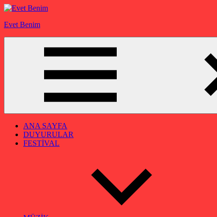
İçeriğe
geç
Evet Benim
ANA SAYFA
DUYURULAR
FESTİVAL