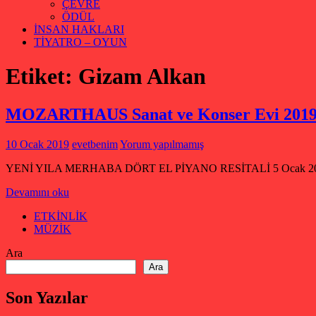
ÇEVRE
ÖDÜL
İNSAN HAKLARI
TİYATRO – OYUN
Etiket:
Gizam Alkan
MOZARTHAUS Sanat ve Konser Evi 2019 O
10 Ocak 2019
evetbenim
Yorum yapılmamış
YENİ YILA MERHABA DÖRT EL PİYANO RESİTALİ 5 Ocak 2019 Cumart
Devamını oku
ETKİNLİK
MÜZİK
Ara
Ara
Son Yazılar