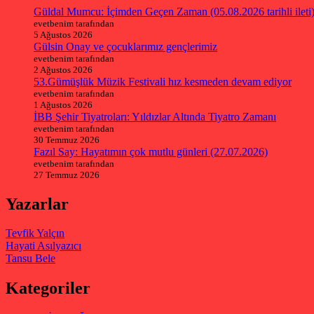
Güldal Mumcu: İçimden Geçen Zaman (05.08.2026 tarihli ileti
evetbenim tarafından
5 Ağustos 2026
Gülsin Onay ve çocuklarımız gençlerimiz
evetbenim tarafından
2 Ağustos 2026
53.Gümüşlük Müzik Festivali hız kesmeden devam ediyor
evetbenim tarafından
1 Ağustos 2026
İBB Şehir Tiyatroları: Yıldızlar Altında Tiyatro Zamanı
evetbenim tarafından
30 Temmuz 2026
Fazıl Say: Hayatımın çok mutlu günleri (27.07.2026)
evetbenim tarafından
27 Temmuz 2026
Yazarlar
Tevfik Yalçın
Hayati Asılyazıcı
Tansu Bele
Kategoriler