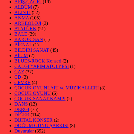
AFİŞ-ÇAĞRI
(19)
ALBÜM
(7)
ALINTI
(52)
ANMA
(105)
ARKEOLOJİ
(3)
ATATÜRK
(51)
BALE
(39)
BAROK-ŞAN
(1)
BİENAL
(1)
BİLDİRİ SANAT
(45)
BİLİM
(2)
BLUES-ROCK Konseri
(2)
ÇALGI YAPIM ATÖLYESİ
(1)
CAZ
(37)
CD
(3)
ÇEVRE
(4)
ÇOCUK OYUNLARI ve MÜZİKALLERİ
(8)
ÇOCUK OYUNU
(6)
ÇOCUK SANAT KAMPI
(2)
DANS
(13)
DERGİ
(75)
DİĞER
(114)
DİJİTAL KONSER
(2)
DOĞUM GÜNÜ ŞARKISI
(8)
Duyurular
(392)