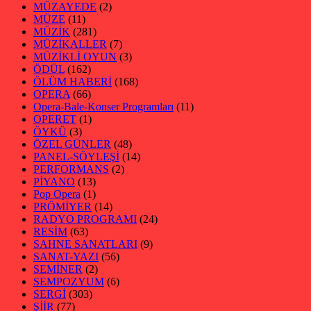
MÜZAYEDE
(2)
MÜZE
(11)
MÜZİK
(281)
MÜZİKALLER
(7)
MÜZİKLİ OYUN
(3)
ÖDÜL
(162)
ÖLÜM HABERİ
(168)
OPERA
(66)
Opera-Bale-Konser Programları
(11)
OPERET
(1)
ÖYKÜ
(3)
ÖZEL GÜNLER
(48)
PANEL-SÖYLEŞİ
(14)
PERFORMANS
(2)
PİYANO
(13)
Pop Opera
(1)
PRÖMİYER
(14)
RADYO PROGRAMI
(24)
RESİM
(63)
SAHNE SANATLARI
(9)
SANAT-YAZI
(56)
SEMİNER
(2)
SEMPOZYUM
(6)
SERGİ
(303)
ŞİİR
(77)