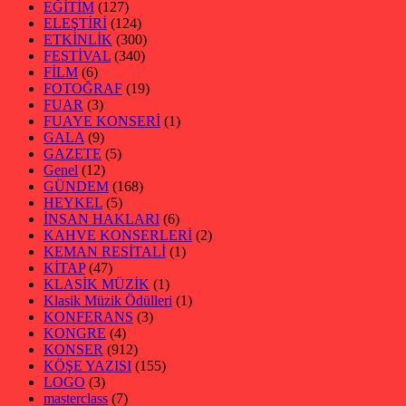
EĞİTİM
(127)
ELEŞTİRİ
(124)
ETKİNLİK
(300)
FESTİVAL
(340)
FİLM
(6)
FOTOĞRAF
(19)
FUAR
(3)
FUAYE KONSERİ
(1)
GALA
(9)
GAZETE
(5)
Genel
(12)
GÜNDEM
(168)
HEYKEL
(5)
İNSAN HAKLARI
(6)
KAHVE KONSERLERİ
(2)
KEMAN RESİTALİ
(1)
KİTAP
(47)
KLASİK MÜZİK
(1)
Klasik Müzik Ödülleri
(1)
KONFERANS
(3)
KONGRE
(4)
KONSER
(912)
KÖŞE YAZISI
(155)
LOGO
(3)
masterclass
(7)