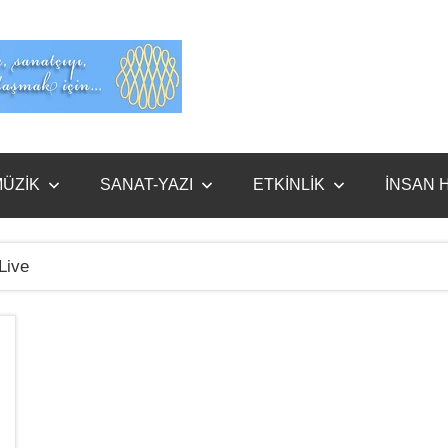
Evet
Benim
ÜZİK
SANAT-YAZI
ETKİNLİK
İNSAN 
Live