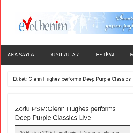
İçeriğe
geç
ANA SAYFA
DUYURULAR
FESTİVAL
M
Etiket:
Glenn Hughes performs Deep Purple Classics 
Zorlu PSM:Glenn Hughes performs
Deep Purple Classics Live
30 Haziran 2019
evetbenim
Yorum yapılmamış