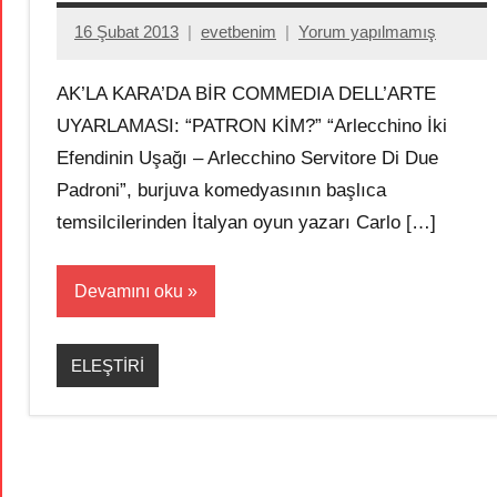
16 Şubat 2013
evetbenim
Yorum yapılmamış
AK’LA KARA’DA BİR COMMEDIA DELL’ARTE
UYARLAMASI: “PATRON KİM?” “Arlecchino İki
Efendinin Uşağı – Arlecchino Servitore Di Due
Padroni”, burjuva komedyasının başlıca
temsilcilerinden İtalyan oyun yazarı Carlo […]
Devamını oku
ELEŞTİRİ