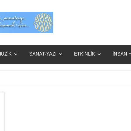
Evet
Benim
ÜZİK
SANAT-YAZI
ETKİNLİK
İNSAN 