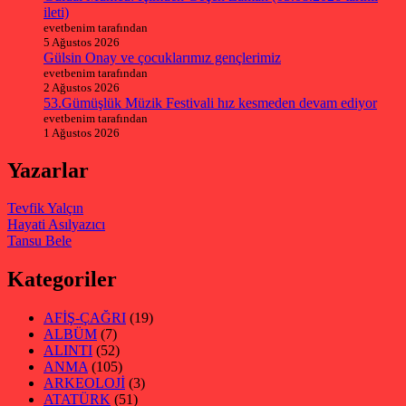
ileti)
evetbenim tarafından
5 Ağustos 2026
Gülsin Onay ve çocuklarımız gençlerimiz
evetbenim tarafından
2 Ağustos 2026
53.Gümüşlük Müzik Festivali hız kesmeden devam ediyor
evetbenim tarafından
1 Ağustos 2026
Yazarlar
Tevfik Yalçın
Hayati Asılyazıcı
Tansu Bele
Kategoriler
AFİŞ-ÇAĞRI
(19)
ALBÜM
(7)
ALINTI
(52)
ANMA
(105)
ARKEOLOJİ
(3)
ATATÜRK
(51)