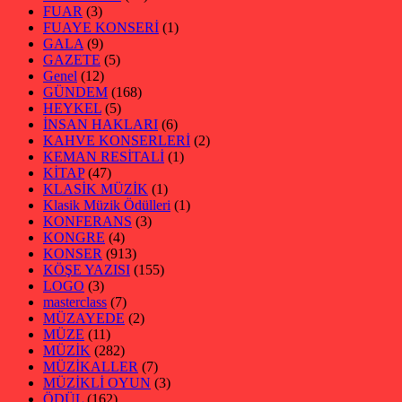
FUAR
(3)
FUAYE KONSERİ
(1)
GALA
(9)
GAZETE
(5)
Genel
(12)
GÜNDEM
(168)
HEYKEL
(5)
İNSAN HAKLARI
(6)
KAHVE KONSERLERİ
(2)
KEMAN RESİTALİ
(1)
KİTAP
(47)
KLASİK MÜZİK
(1)
Klasik Müzik Ödülleri
(1)
KONFERANS
(3)
KONGRE
(4)
KONSER
(913)
KÖŞE YAZISI
(155)
LOGO
(3)
masterclass
(7)
MÜZAYEDE
(2)
MÜZE
(11)
MÜZİK
(282)
MÜZİKALLER
(7)
MÜZİKLİ OYUN
(3)
ÖDÜL
(162)