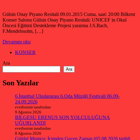
Gülsin Onay Piyano Resitali 09.01.2015 Cuma, saat: 20:00 Bilkent
Konser Salonu Gülsin Onay Piyano Resitali: UNICEF in Okul
Öncesi Eğitimi Destekleme Projesi yararına J.S.Bach,
F.Mendelssohn, […]
Devamını oku
KONSER
Ara
Ara
Son Yazılar
6.İstanbul Uluslararası 6.Oda Müziği Festivali 06.09-
24.09.2026
evetbenim tarafından
9 Ağustos 2026
BİLGESU ERENUS SON YOLCULUĞUNA
UĞURLANDI
evetbenim tarafından
8 Ağustos 2026
Güldal Mumcu: İçimden Geçen Zaman (05.08.2026 tarihli