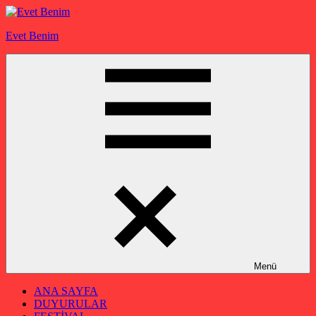
İçeriğe
geç
Evet Benim
Menü
ANA SAYFA
DUYURULAR