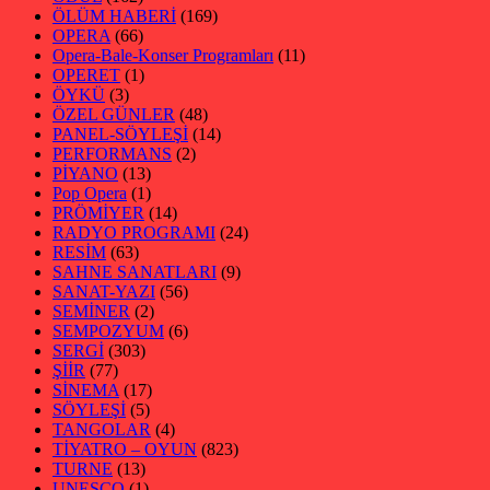
ÖLÜM HABERİ
(169)
OPERA
(66)
Opera-Bale-Konser Programları
(11)
OPERET
(1)
ÖYKÜ
(3)
ÖZEL GÜNLER
(48)
PANEL-SÖYLEŞİ
(14)
PERFORMANS
(2)
PİYANO
(13)
Pop Opera
(1)
PRÖMİYER
(14)
RADYO PROGRAMI
(24)
RESİM
(63)
SAHNE SANATLARI
(9)
SANAT-YAZI
(56)
SEMİNER
(2)
SEMPOZYUM
(6)
SERGİ
(303)
ŞİİR
(77)
SİNEMA
(17)
SÖYLEŞİ
(5)
TANGOLAR
(4)
TİYATRO – OYUN
(823)
TURNE
(13)
UNESCO
(1)