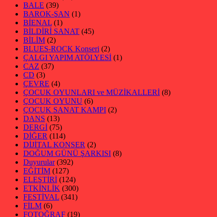
BALE
(39)
BAROK-ŞAN
(1)
BİENAL
(1)
BİLDİRİ SANAT
(45)
BİLİM
(2)
BLUES-ROCK Konseri
(2)
ÇALGI YAPIM ATÖLYESİ
(1)
CAZ
(37)
CD
(3)
ÇEVRE
(4)
ÇOCUK OYUNLARI ve MÜZİKALLERİ
(8)
ÇOCUK OYUNU
(6)
ÇOCUK SANAT KAMPI
(2)
DANS
(13)
DERGİ
(75)
DİĞER
(114)
DİJİTAL KONSER
(2)
DOĞUM GÜNÜ ŞARKISI
(8)
Duyurular
(392)
EĞİTİM
(127)
ELEŞTİRİ
(124)
ETKİNLİK
(300)
FESTİVAL
(341)
FİLM
(6)
FOTOĞRAF
(19)