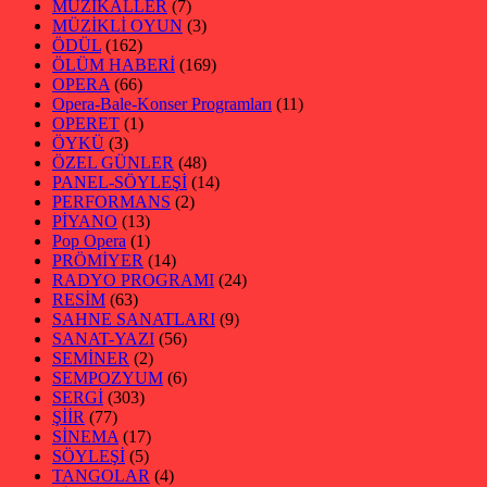
MÜZİKALLER
(7)
MÜZİKLİ OYUN
(3)
ÖDÜL
(162)
ÖLÜM HABERİ
(169)
OPERA
(66)
Opera-Bale-Konser Programları
(11)
OPERET
(1)
ÖYKÜ
(3)
ÖZEL GÜNLER
(48)
PANEL-SÖYLEŞİ
(14)
PERFORMANS
(2)
PİYANO
(13)
Pop Opera
(1)
PRÖMİYER
(14)
RADYO PROGRAMI
(24)
RESİM
(63)
SAHNE SANATLARI
(9)
SANAT-YAZI
(56)
SEMİNER
(2)
SEMPOZYUM
(6)
SERGİ
(303)
ŞİİR
(77)
SİNEMA
(17)
SÖYLEŞİ
(5)
TANGOLAR
(4)