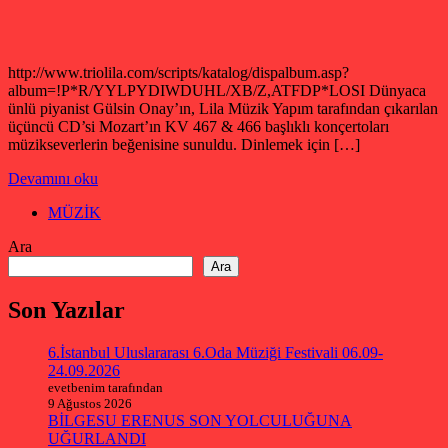
http://www.triolila.com/scripts/katalog/dispalbum.asp?
album=!P*R/YYLPYDIWDUHL/XB/Z,ATFDP*LOSI Dünyaca
ünlü piyanist Gülsin Onay’ın, Lila Müzik Yapım tarafından çıkarılan
üçüncü CD’si Mozart’ın KV 467 & 466 başlıklı konçertoları
müzikseverlerin beğenisine sunuldu. Dinlemek için […]
Devamını oku
MÜZİK
Ara
Ara
Son Yazılar
6.İstanbul Uluslararası 6.Oda Müziği Festivali 06.09-
24.09.2026
evetbenim tarafından
9 Ağustos 2026
BİLGESU ERENUS SON YOLCULUĞUNA
UĞURLANDI