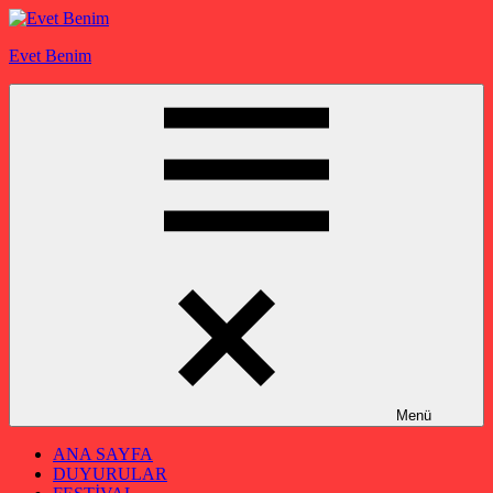
İçeriğe
geç
Evet Benim
Menü
ANA SAYFA
DUYURULAR