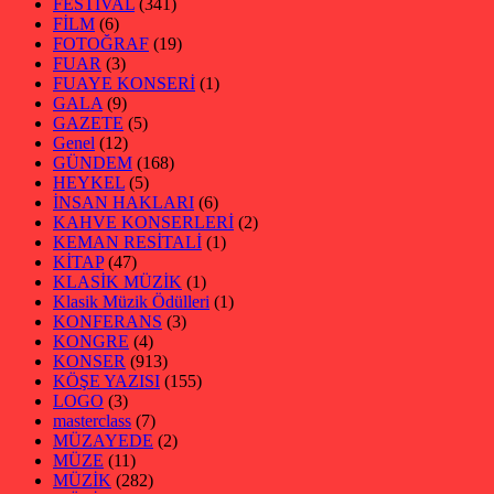
FESTİVAL
(341)
FİLM
(6)
FOTOĞRAF
(19)
FUAR
(3)
FUAYE KONSERİ
(1)
GALA
(9)
GAZETE
(5)
Genel
(12)
GÜNDEM
(168)
HEYKEL
(5)
İNSAN HAKLARI
(6)
KAHVE KONSERLERİ
(2)
KEMAN RESİTALİ
(1)
KİTAP
(47)
KLASİK MÜZİK
(1)
Klasik Müzik Ödülleri
(1)
KONFERANS
(3)
KONGRE
(4)
KONSER
(913)
KÖŞE YAZISI
(155)
LOGO
(3)
masterclass
(7)
MÜZAYEDE
(2)
MÜZE
(11)
MÜZİK
(282)