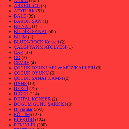
ANMA
(105)
ARKEOLOJİ
(3)
ATATÜRK
(51)
BALE
(39)
BAROK-ŞAN
(1)
BİENAL
(1)
BİLDİRİ SANAT
(45)
BİLİM
(2)
BLUES-ROCK Konseri
(2)
ÇALGI YAPIM ATÖLYESİ
(1)
CAZ
(37)
CD
(3)
ÇEVRE
(4)
ÇOCUK OYUNLARI ve MÜZİKALLERİ
(8)
ÇOCUK OYUNU
(6)
ÇOCUK SANAT KAMPI
(2)
DANS
(13)
DERGİ
(75)
DİĞER
(114)
DİJİTAL KONSER
(2)
DOĞUM GÜNÜ ŞARKISI
(8)
Duyurular
(392)
EĞİTİM
(127)
ELEŞTİRİ
(124)
ETKİNLİK
(300)