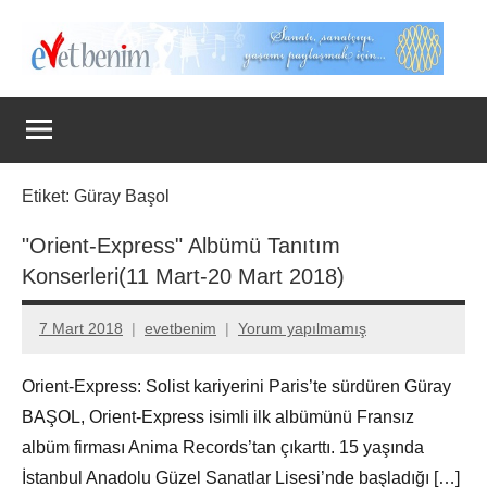
İçeriğe
geç
Evet
Benim
Etiket:
Güray Başol
"Orient-Express" Albümü Tanıtım
Konserleri(11 Mart-20 Mart 2018)
7 Mart 2018
evetbenim
Yorum yapılmamış
Orient-Express: Solist kariyerini Paris’te sürdüren Güray
BAŞOL, Orient-Express isimli ilk albümünü Fransız
albüm firması Anima Records’tan çıkarttı. 15 yaşında
İstanbul Anadolu Güzel Sanatlar Lisesi’nde başladığı […]