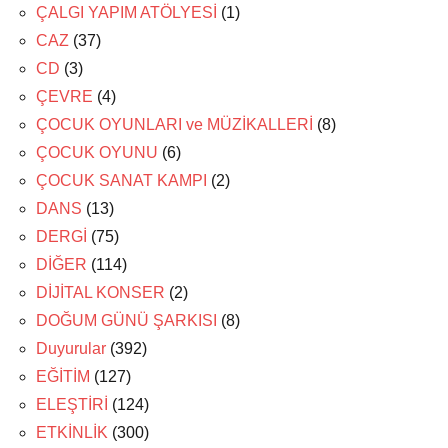
ÇALGI YAPIM ATÖLYESİ
(1)
CAZ
(37)
CD
(3)
ÇEVRE
(4)
ÇOCUK OYUNLARI ve MÜZİKALLERİ
(8)
ÇOCUK OYUNU
(6)
ÇOCUK SANAT KAMPI
(2)
DANS
(13)
DERGİ
(75)
DİĞER
(114)
DİJİTAL KONSER
(2)
DOĞUM GÜNÜ ŞARKISI
(8)
Duyurular
(392)
EĞİTİM
(127)
ELEŞTİRİ
(124)
ETKİNLİK
(300)