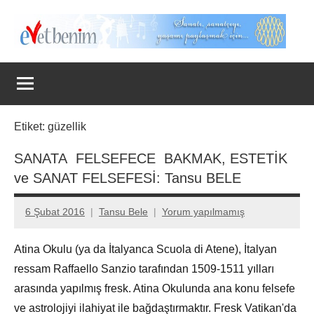
İçeriğe
geç
Evet
Benim
Etiket:
güzellik
SANATA FELSEFECE BAKMAK, ESTETİK
ve SANAT FELSEFESİ: Tansu BELE
6 Şubat 2016
Tansu Bele
Yorum yapılmamış
Atina Okulu (ya da İtalyanca Scuola di Atene), İtalyan
ressam Raffaello Sanzio tarafından 1509-1511 yılları
arasında yapılmış fresk. Atina Okulunda ana konu felsefe
ve astrolojiyi ilahiyat ile bağdaştırmaktır. Fresk Vatikan'da