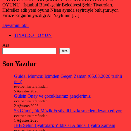
OYUNU İstanbul Büyükşehir Belediyesi Şehir Tiyatroları,
Hıdrellez adlı yeni oyunu Nisan ayında seyirciyle buluşturuyor.
Firuze Engin’in yazdığı Ali Yaylı’nın […]
Devamını oku
TİYATRO - OYUN
Ara
Ara
Son Yazılar
Güldal Mumcu: İçimden Geçen Zaman (05.08.2026 tarihli
ileti)
evetbenim tarafından
5 Ağustos 2026
Gülsin Onay ve çocuklarımız gençlerimiz
evetbenim tarafından
2 Ağustos 2026
53.Gümüşlük Müzik Festivali hız kesmeden devam ediyor
evetbenim tarafından
1 Ağustos 2026
İBB Şehir Tiyatroları: Yıldızlar Altında Tiyatro Zamanı
evetbenim tarafından