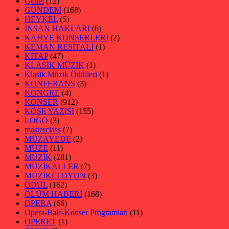
Genel
(12)
GÜNDEM
(168)
HEYKEL
(5)
İNSAN HAKLARI
(6)
KAHVE KONSERLERİ
(2)
KEMAN RESİTALİ
(1)
KİTAP
(47)
KLASİK MÜZİK
(1)
Klasik Müzik Ödülleri
(1)
KONFERANS
(3)
KONGRE
(4)
KONSER
(912)
KÖŞE YAZISI
(155)
LOGO
(3)
masterclass
(7)
MÜZAYEDE
(2)
MÜZE
(11)
MÜZİK
(281)
MÜZİKALLER
(7)
MÜZİKLİ OYUN
(3)
ÖDÜL
(162)
ÖLÜM HABERİ
(168)
OPERA
(66)
Opera-Bale-Konser Programları
(11)
OPERET
(1)