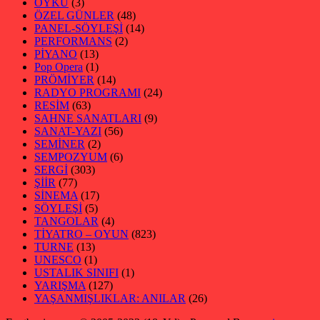
ÖYKÜ
(3)
ÖZEL GÜNLER
(48)
PANEL-SÖYLEŞİ
(14)
PERFORMANS
(2)
PİYANO
(13)
Pop Opera
(1)
PRÖMİYER
(14)
RADYO PROGRAMI
(24)
RESİM
(63)
SAHNE SANATLARI
(9)
SANAT-YAZI
(56)
SEMİNER
(2)
SEMPOZYUM
(6)
SERGİ
(303)
ŞİİR
(77)
SİNEMA
(17)
SÖYLEŞİ
(5)
TANGOLAR
(4)
TİYATRO – OYUN
(823)
TURNE
(13)
UNESCO
(1)
USTALIK SINIFI
(1)
YARIŞMA
(127)
YAŞANMIŞLIKLAR: ANILAR
(26)