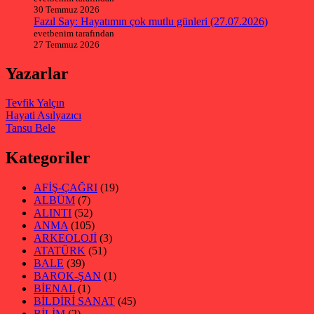
30 Temmuz 2026
Fazıl Say: Hayatımın çok mutlu günleri (27.07.2026)
evetbenim tarafından
27 Temmuz 2026
Yazarlar
Tevfik Yalçın
Hayati Asılyazıcı
Tansu Bele
Kategoriler
AFİŞ-ÇAĞRI
(19)
ALBÜM
(7)
ALINTI
(52)
ANMA
(105)
ARKEOLOJİ
(3)
ATATÜRK
(51)
BALE
(39)
BAROK-ŞAN
(1)
BİENAL
(1)
BİLDİRİ SANAT
(45)
BİLİM
(2)