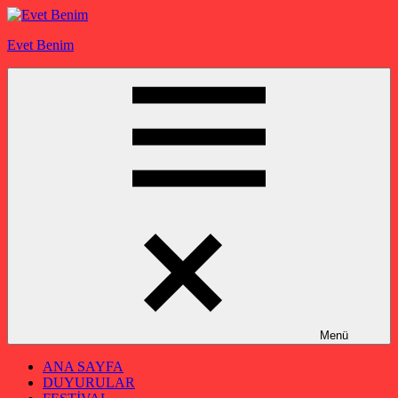
İçeriğe
geç
Evet Benim
Menü
ANA SAYFA
DUYURULAR