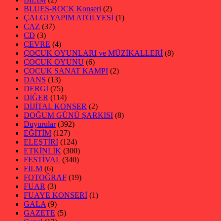
BLUES-ROCK Konseri
(2)
ÇALGI YAPIM ATÖLYESİ
(1)
CAZ
(37)
CD
(3)
ÇEVRE
(4)
ÇOCUK OYUNLARI ve MÜZİKALLERİ
(8)
ÇOCUK OYUNU
(6)
ÇOCUK SANAT KAMPI
(2)
DANS
(13)
DERGİ
(75)
DİĞER
(114)
DİJİTAL KONSER
(2)
DOĞUM GÜNÜ ŞARKISI
(8)
Duyurular
(392)
EĞİTİM
(127)
ELEŞTİRİ
(124)
ETKİNLİK
(300)
FESTİVAL
(340)
FİLM
(6)
FOTOĞRAF
(19)
FUAR
(3)
FUAYE KONSERİ
(1)
GALA
(9)
GAZETE
(5)