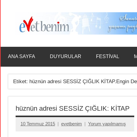
İçeriğe
geç
ANA SAYFA
DUYURULAR
FESTİVAL
M
Etiket:
hüznün adresi SESSİZ ÇIĞLIK KİTAP.Engin Demi
hüznün adresi SESSİZ ÇIĞLIK: KİTAP
10 Temmuz 2015
evetbenim
Yorum yapılmamış