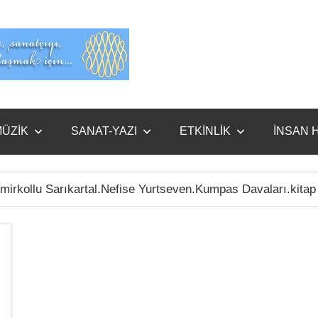
Evet
Benim
ÜZİK
SANAT-YAZI
ETKİNLİK
İNSAN 
rkollu Sarıkartal.Nefise Yurtseven.Kumpas Davaları.kitap