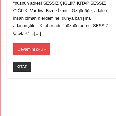
“hüznün adresi SESSİZ ÇIĞLIK” KİTAP SESSİZ
ÇIĞLIK, Vardiya Bizde İzmir: Özgürlüğe, adalete,
insan olmanın erdemine, dünya barışına
adanmışlık!.. Kitabın adı: “hüznün adresi SESSİZ
ÇIĞLIK” . […]
Devamını oku
KİTAP