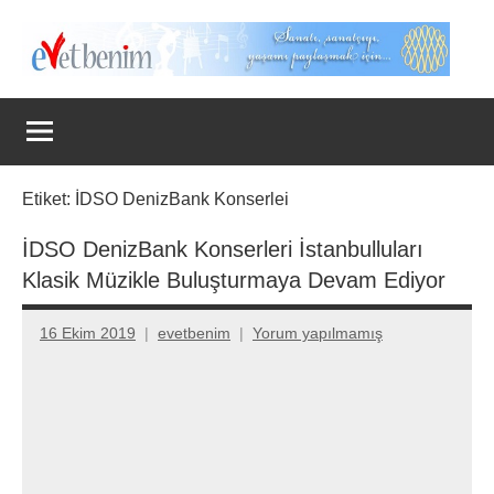
İçeriğe
geç
Evet
Benim
Etiket:
İDSO DenizBank Konserlei
İDSO DenizBank Konserleri İstanbulluları
Klasik Müzikle Buluşturmaya Devam Ediyor
16 Ekim 2019
evetbenim
Yorum yapılmamış