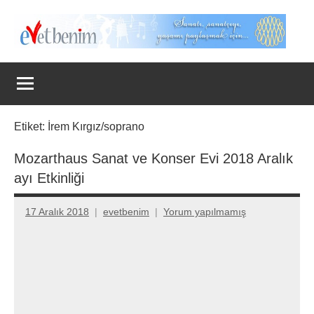
İçeriğe
geç
Evet
Benim
Etiket:
İrem Kırgız/soprano
Mozarthaus Sanat ve Konser Evi 2018 Aralık
ayı Etkinliği
17 Aralık 2018
evetbenim
Yorum yapılmamış