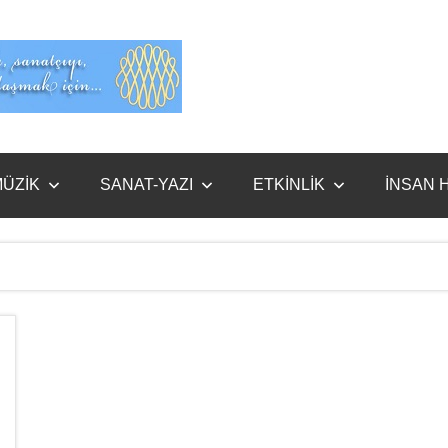
Evet
Benim
ÜZİK
SANAT-YAZI
ETKİNLİK
İNSAN 