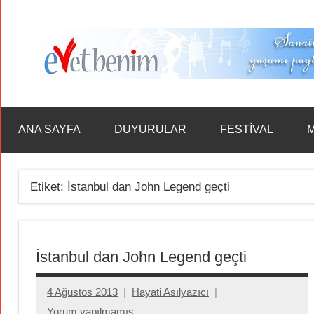
İçeriğe
geç
ANA SAYFA
DUYURULAR
FESTİVAL
M
Etiket:
İstanbul dan John Legend geçti
İstanbul dan John Legend geçti
4 Ağustos 2013
Hayati Asılyazıcı
Yorum yapılmamış