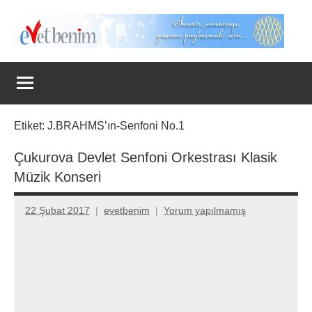
İçeriğe
geç
Evet
Benim
Etiket:
J.BRAHMS’ın-Senfoni No.1
Çukurova Devlet Senfoni Orkestrası Klasik
Müzik Konseri
22 Şubat 2017
evetbenim
Yorum yapılmamış