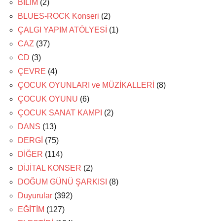
BİLİM
(2)
BLUES-ROCK Konseri
(2)
ÇALGI YAPIM ATÖLYESİ
(1)
CAZ
(37)
CD
(3)
ÇEVRE
(4)
ÇOCUK OYUNLARI ve MÜZİKALLERİ
(8)
ÇOCUK OYUNU
(6)
ÇOCUK SANAT KAMPI
(2)
DANS
(13)
DERGİ
(75)
DİĞER
(114)
DİJİTAL KONSER
(2)
DOĞUM GÜNÜ ŞARKISI
(8)
Duyurular
(392)
EĞİTİM
(127)