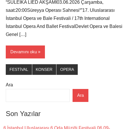
“SULEIKA LIED AKŞAMI03.06.2026 Çarşamba,
saat:20:00Süreyya Operası Sahnesi“”17. Uluslararası
İstanbul Opera ve Bale Festivali / 17th International
İstanbul Opera And Ballet FestivalDevlet Opera ve Balesi
Genel […]
Devamını oku
FESTİVAL
KONSER
OPERA
Ara
Ara
Son Yazılar
6.İstanbul Uluslararası 6.Oda Müziği Festivali 06.09-