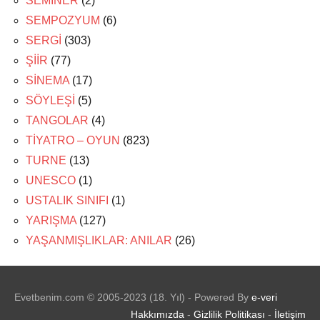
SEMİNER
(2)
SEMPOZYUM
(6)
SERGİ
(303)
ŞİİR
(77)
SİNEMA
(17)
SÖYLEŞİ
(5)
TANGOLAR
(4)
TİYATRO – OYUN
(823)
TURNE
(13)
UNESCO
(1)
USTALIK SINIFI
(1)
YARIŞMA
(127)
YAŞANMIŞLIKLAR: ANILAR
(26)
Evetbenim.com © 2005-2023 (18. Yıl) - Powered By
e-veri
Hakkımızda
-
Gizlilik Politikası
-
İletişim