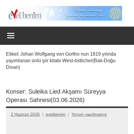
İçeriğe
geç
Evet
Benim
Etiket:
Johan Wolfgang von Gortho nun 1819 yılında
yayımlanan ünlü şiir kitabı West-östlicher(Batı-Doğu
Divan)
Konser: Suleika Lied Akşamı Süreyya
Operası Sahnesi(03.06.2026)
2 Haziran 2026
evetbenim
Yorum yapılmamış