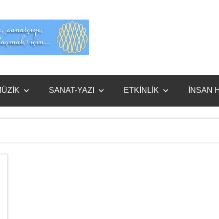
Evet
Benim
ÜZİK
SANAT-YAZI
ETKİNLİK
İNSAN 