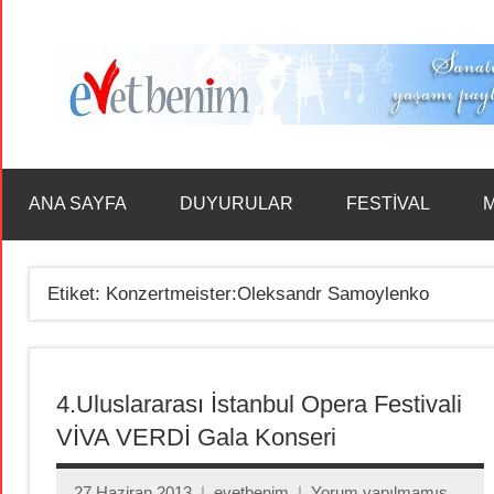
İçeriğe
geç
ANA SAYFA
DUYURULAR
FESTİVAL
M
Etiket:
Konzertmeister:Oleksandr Samoylenko
4.Uluslararası İstanbul Opera Festivali
VİVA VERDİ Gala Konseri
27 Haziran 2013
evetbenim
Yorum yapılmamış