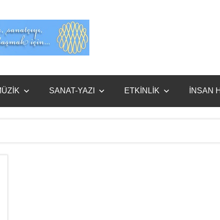
Evet
Benim
ÜZİK
SANAT-YAZI
ETKİNLİK
İNSAN 