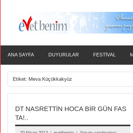
İçeriğe
geç
ANA SAYFA
DUYURULAR
FESTİVAL
M
Etiket:
Meva Küçükkakyüz
DT NASRETTİN HOCA BİR GÜN FAS
TA!..
20 Nisan 2013
evetbenim
Yorum yapılmamış