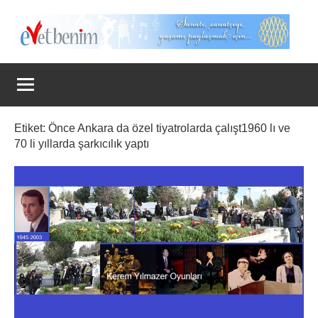
İçeriğe
geç
Evet
Benim
Etiket:
Önce Ankara da özel tiyatrolarda çalışt1960 lı ve
70 li yıllarda şarkıcılık yaptı