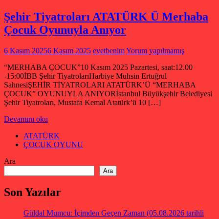
Şehir Tiyatroları ATATÜRK Ü Merhaba
Çocuk Oyunuyla Anıyor
6 Kasım 2025
6 Kasım 2025
evetbenim
Yorum yapılmamış
“MERHABA ÇOCUK”10 Kasım 2025 Pazartesi, saat:12.00
-15:00İBB Şehir TiyatrolarıHarbiye Muhsin Ertuğrul
SahnesiŞEHİR TİYATROLARI ATATÜRK’Ü “MERHABA
ÇOCUK” OYUNUYLA ANIYORİstanbul Büyükşehir Belediyesi
Şehir Tiyatroları, Mustafa Kemal Atatürk’ü 10 […]
Devamını oku
ATATÜRK
ÇOCUK OYUNU
Ara
Ara
Son Yazılar
Güldal Mumcu: İçimden Geçen Zaman (05.08.2026 tarihli