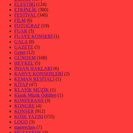
ELEŞTİRİ
(124)
ETKİNLİK
(300)
FESTİVAL
(340)
FİLM
(6)
FOTOĞRAF
(19)
FUAR
(3)
FUAYE KONSERİ
(1)
GALA
(9)
GAZETE
(5)
Genel
(12)
GÜNDEM
(168)
HEYKEL
(5)
İNSAN HAKLARI
(6)
KAHVE KONSERLERİ
(2)
KEMAN RESİTALİ
(1)
KİTAP
(47)
KLASİK MÜZİK
(1)
Klasik Müzik Ödülleri
(1)
KONFERANS
(3)
KONGRE
(4)
KONSER
(912)
KÖŞE YAZISI
(155)
LOGO
(3)
masterclass
(7)
MÜZAYEDE
(2)