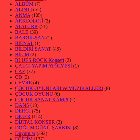
ALBÜM
(7)
ALINTI
(52)
ANMA
(105)
ARKEOLOJİ
(3)
ATATÜRK
(51)
BALE
(39)
BAROK-ŞAN
(1)
BİENAL
(1)
BİLDİRİ SANAT
(45)
BİLİM
(2)
BLUES-ROCK Konseri
(2)
ÇALGI YAPIM ATÖLYESİ
(1)
CAZ
(37)
CD
(3)
ÇEVRE
(4)
ÇOCUK OYUNLARI ve MÜZİKALLERİ
(8)
ÇOCUK OYUNU
(6)
ÇOCUK SANAT KAMPI
(2)
DANS
(13)
DERGİ
(75)
DİĞER
(114)
DİJİTAL KONSER
(2)
DOĞUM GÜNÜ ŞARKISI
(8)
Duyurular
(392)
EĞİTİM
(127)