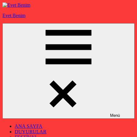
İçeriğe
geç
Evet Benim
Menü
ANA SAYFA
DUYURULAR