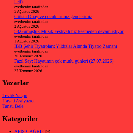
ileti)
evetbenim tarafından
5 Ağustos 2026
Gülsin Onay ve çocuklarımız gençlerimiz
evetbenim tarafından
2 Ağustos 2026
53.Gümüşlük Müzik Festivali hız kesmeden devam ediyor
evetbenim tarafından
1 Ağustos 2026
İBB Şehir Tiyatroları: Yıldızlar Altında Tiyatro Zamanı
evetbenim tarafından
30 Temmuz 2026
Fazıl Say: Hayatımın çok mutlu günleri (27.07.2026)
evetbenim tarafından
27 Temmuz 2026
Yazarlar
Tevfik Yalçın
Hayati Asılyazıcı
Tansu Bele
Kategoriler
AFİŞ-ÇAĞRI
(19)