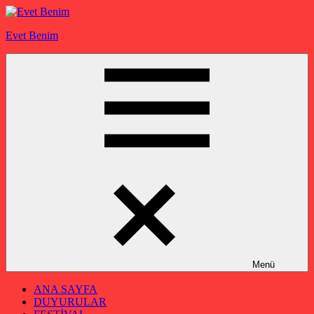
İçeriğe
geç
Evet Benim
Menü
ANA SAYFA
DUYURULAR