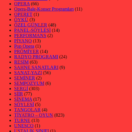
OPERA
(66)
Opera-Bale-Konser Programları
(11)
OPERET
(1)
ÖYKÜ
(3)
ÖZEL GÜNLER
(48)
PANEL-SÖYLEŞİ
(14)
PERFORMANS
(2)
PİYANO
(13)
Pop Opera
(1)
PRÖMİYER
(14)
RADYO PROGRAMI
(24)
RESİM
(63)
SAHNE SANATLARI
(9)
SANAT-YAZI
(56)
SEMİNER
(2)
SEMPOZYUM
(6)
SERGİ
(303)
ŞİİR
(77)
SİNEMA
(17)
SÖYLEŞİ
(5)
TANGOLAR
(4)
TİYATRO – OYUN
(823)
TURNE
(13)
UNESCO
(1)
USTALIK SINIFI
(1)