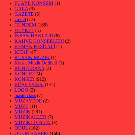
FUAYE KONSERİ
(1)
GALA
(9)
GAZETE
(5)
Genel
(12)
GÜNDEM
(168)
HEYKEL
(5)
İNSAN HAKLARI
(6)
KAHVE KONSERLERİ
(2)
KEMAN RESİTALİ
(1)
KİTAP
(47)
KLASİK MÜZİK
(1)
Klasik Müzik Ödülleri
(1)
KONFERANS
(3)
KONGRE
(4)
KONSER
(912)
KÖŞE YAZISI
(155)
LOGO
(3)
masterclass
(7)
MÜZAYEDE
(2)
MÜZE
(11)
MÜZİK
(281)
MÜZİKALLER
(7)
MÜZİKLİ OYUN
(3)
ÖDÜL
(162)
ÖLÜM HABERİ
(169)