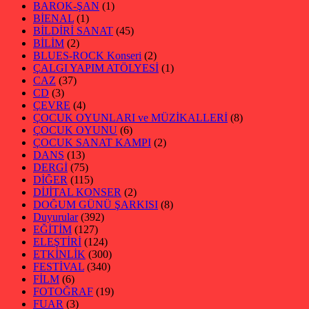
BAROK-ŞAN
(1)
BİENAL
(1)
BİLDİRİ SANAT
(45)
BİLİM
(2)
BLUES-ROCK Konseri
(2)
ÇALGI YAPIM ATÖLYESİ
(1)
CAZ
(37)
CD
(3)
ÇEVRE
(4)
ÇOCUK OYUNLARI ve MÜZİKALLERİ
(8)
ÇOCUK OYUNU
(6)
ÇOCUK SANAT KAMPI
(2)
DANS
(13)
DERGİ
(75)
DİĞER
(115)
DİJİTAL KONSER
(2)
DOĞUM GÜNÜ ŞARKISI
(8)
Duyurular
(392)
EĞİTİM
(127)
ELEŞTİRİ
(124)
ETKİNLİK
(300)
FESTİVAL
(340)
FİLM
(6)
FOTOĞRAF
(19)
FUAR
(3)