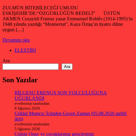
ZULMÜN BİTEBİLECEĞİ UMUDU
ESKİŞEHİR’DE:“ÖZGÜRLÜĞÜN BEDELİ” ÜSTÜN
AKMEN Cezayirli Fransız yazar Emmanuel Roblès (1914-1995)’in
1948 yılında yazdığı “Montserrat”, Kaya Öztaş’ın tiyatro diline
uygun […]
Devamını oku
ELEŞTİRİ
Ara
Ara
Son Yazılar
BİLGESU ERENUS SON YOLCULUĞUNA
UĞURLANDI
evetbenim tarafından
8 Ağustos 2026
Güldal Mumcu: İçimden Geçen Zaman (05.08.2026 tarihli
ileti)
evetbenim tarafından
5 Ağustos 2026
Gülsin Onay ve çocuklarımız gençlerimiz