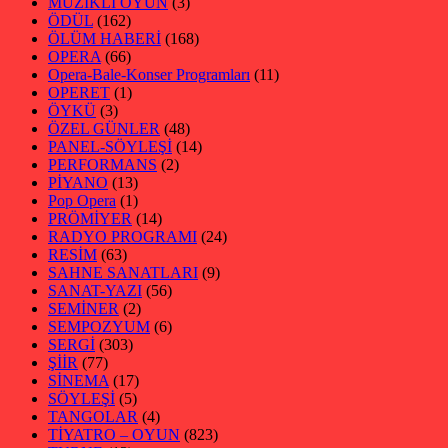
MÜZİKLİ OYUN
(3)
ÖDÜL
(162)
ÖLÜM HABERİ
(168)
OPERA
(66)
Opera-Bale-Konser Programları
(11)
OPERET
(1)
ÖYKÜ
(3)
ÖZEL GÜNLER
(48)
PANEL-SÖYLEŞİ
(14)
PERFORMANS
(2)
PİYANO
(13)
Pop Opera
(1)
PRÖMİYER
(14)
RADYO PROGRAMI
(24)
RESİM
(63)
SAHNE SANATLARI
(9)
SANAT-YAZI
(56)
SEMİNER
(2)
SEMPOZYUM
(6)
SERGİ
(303)
ŞİİR
(77)
SİNEMA
(17)
SÖYLEŞİ
(5)
TANGOLAR
(4)
TİYATRO – OYUN
(823)