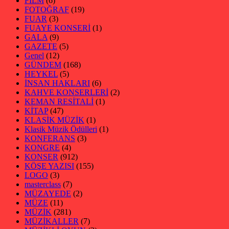
FİLM
(6)
FOTOĞRAF
(19)
FUAR
(3)
FUAYE KONSERİ
(1)
GALA
(9)
GAZETE
(5)
Genel
(12)
GÜNDEM
(168)
HEYKEL
(5)
İNSAN HAKLARI
(6)
KAHVE KONSERLERİ
(2)
KEMAN RESİTALİ
(1)
KİTAP
(47)
KLASİK MÜZİK
(1)
Klasik Müzik Ödülleri
(1)
KONFERANS
(3)
KONGRE
(4)
KONSER
(912)
KÖŞE YAZISI
(155)
LOGO
(3)
masterclass
(7)
MÜZAYEDE
(2)
MÜZE
(11)
MÜZİK
(281)
MÜZİKALLER
(7)