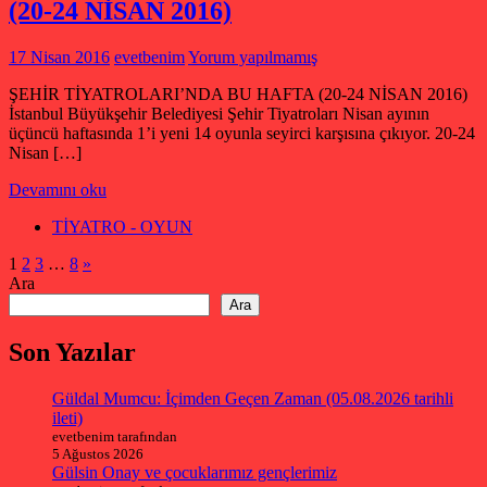
(20-24 NİSAN 2016)
17 Nisan 2016
evetbenim
Yorum yapılmamış
ŞEHİR TİYATROLARI’NDA BU HAFTA (20-24 NİSAN 2016)
İstanbul Büyükşehir Belediyesi Şehir Tiyatroları Nisan ayının
üçüncü haftasında 1’i yeni 14 oyunla seyirci karşısına çıkıyor. 20-24
Nisan […]
Devamını oku
TİYATRO - OYUN
Yazı
Sonraki
1
2
3
…
8
»
yazılar
Ara
sayfalaması
Ara
Son Yazılar
Güldal Mumcu: İçimden Geçen Zaman (05.08.2026 tarihli
ileti)
evetbenim tarafından
5 Ağustos 2026
Gülsin Onay ve çocuklarımız gençlerimiz