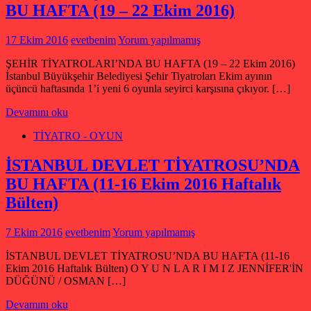
BU HAFTA (19 – 22 Ekim 2016)
17 Ekim 2016
evetbenim
Yorum yapılmamış
ŞEHİR TİYATROLARI’NDA BU HAFTA (19 – 22 Ekim 2016)
İstanbul Büyükşehir Belediyesi Şehir Tiyatroları Ekim ayının
üçüncü haftasında 1’i yeni 6 oyunla seyirci karşısına çıkıyor. […]
Devamını oku
TİYATRO - OYUN
İSTANBUL DEVLET TİYATROSU’NDA
BU HAFTA (11-16 Ekim 2016 Haftalık
Bülten)
7 Ekim 2016
evetbenim
Yorum yapılmamış
İSTANBUL DEVLET TİYATROSU’NDA BU HAFTA (11-16
Ekim 2016 Haftalık Bülten) O Y U N L A R I M I Z JENNİFER'İN
DÜĞÜNÜ / OSMAN […]
Devamını oku