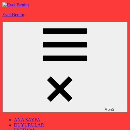
İçeriğe
geç
Evet Benim
Menü
ANA SAYFA
DUYURULAR