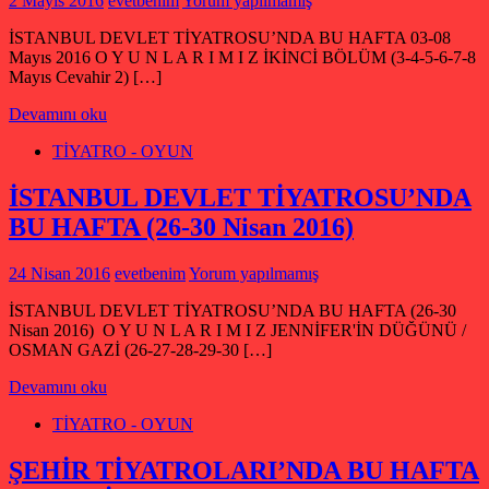
2 Mayıs 2016
evetbenim
Yorum yapılmamış
İSTANBUL DEVLET TİYATROSU’NDA BU HAFTA 03-08
Mayıs 2016 O Y U N L A R I M I Z İKİNCİ BÖLÜM (3-4-5-6-7-8
Mayıs Cevahir 2) […]
Devamını oku
TİYATRO - OYUN
İSTANBUL DEVLET TİYATROSU’NDA
BU HAFTA (26-30 Nisan 2016)
24 Nisan 2016
evetbenim
Yorum yapılmamış
İSTANBUL DEVLET TİYATROSU’NDA BU HAFTA (26-30
Nisan 2016) O Y U N L A R I M I Z JENNİFER'İN DÜĞÜNÜ /
OSMAN GAZİ (26-27-28-29-30 […]
Devamını oku
TİYATRO - OYUN
ŞEHİR TİYATROLARI’NDA BU HAFTA