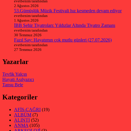
evetbenim tarafından
2 Ağustos 2026
53.Gümüşlük Müzik Festivali hız kesmeden devam ediyor
evetbenim tarafından
1 Ağustos 2026
İBB Şehir Tiyatroları: Yıldızlar Altında Tiyatro Zamanı
evetbenim tarafından
30 Temmuz 2026
Fazıl Say: Hayatımın çok mutlu günleri (27.07.2026)
evetbenim tarafından
27 Temmuz 2026
Yazarlar
Tevfik Yalçın
Hayati Asılyazıcı
Tansu Bele
Kategoriler
AFİŞ-ÇAĞRI
(19)
ALBÜM
(7)
ALINTI
(52)
ANMA
(105)
ARKEOLOJİ
(3)