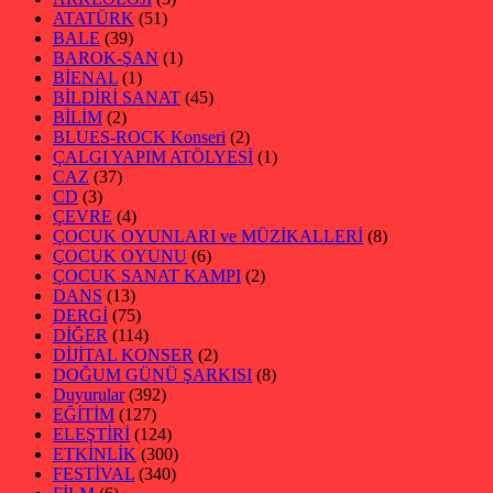
ATATÜRK
(51)
BALE
(39)
BAROK-ŞAN
(1)
BİENAL
(1)
BİLDİRİ SANAT
(45)
BİLİM
(2)
BLUES-ROCK Konseri
(2)
ÇALGI YAPIM ATÖLYESİ
(1)
CAZ
(37)
CD
(3)
ÇEVRE
(4)
ÇOCUK OYUNLARI ve MÜZİKALLERİ
(8)
ÇOCUK OYUNU
(6)
ÇOCUK SANAT KAMPI
(2)
DANS
(13)
DERGİ
(75)
DİĞER
(114)
DİJİTAL KONSER
(2)
DOĞUM GÜNÜ ŞARKISI
(8)
Duyurular
(392)
EĞİTİM
(127)
ELEŞTİRİ
(124)
ETKİNLİK
(300)
FESTİVAL
(340)