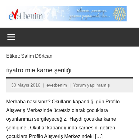
İçeriğe
geç
Evet
Benim
Etiket:
Salim Dörtcan
tiyatro mie karne şenliği
30 Mayıs 2016
evetbenim
Yorum yapılmamış
Merhaba nasılsınız? Okulların kapandığı gün Profilo
Alışveriş Merkezinde ücretsiz olarak çocuklara
oyunlarımızı sergileyeceğiz. 'Haydi çocuklar karne
şenliğine.. Okullar kapandığında karnesini getiren
çocuklara Profilo Alışveriş Merkezindeki […]