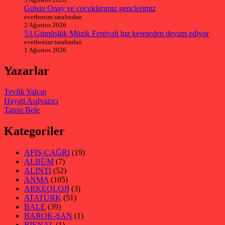
Gülsin Onay ve çocuklarımız gençlerimiz
evetbenim tarafından
2 Ağustos 2026
53.Gümüşlük Müzik Festivali hız kesmeden devam ediyor
evetbenim tarafından
1 Ağustos 2026
Yazarlar
Tevfik Yalçın
Hayati Asılyazıcı
Tansu Bele
Kategoriler
AFİŞ-ÇAĞRI
(19)
ALBÜM
(7)
ALINTI
(52)
ANMA
(105)
ARKEOLOJİ
(3)
ATATÜRK
(51)
BALE
(39)
BAROK-ŞAN
(1)
BİENAL
(1)