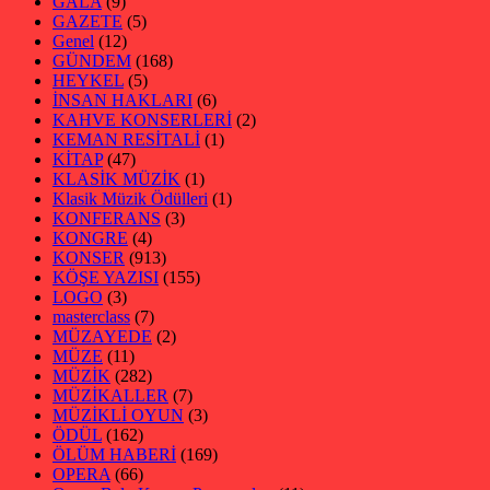
GALA
(9)
GAZETE
(5)
Genel
(12)
GÜNDEM
(168)
HEYKEL
(5)
İNSAN HAKLARI
(6)
KAHVE KONSERLERİ
(2)
KEMAN RESİTALİ
(1)
KİTAP
(47)
KLASİK MÜZİK
(1)
Klasik Müzik Ödülleri
(1)
KONFERANS
(3)
KONGRE
(4)
KONSER
(913)
KÖŞE YAZISI
(155)
LOGO
(3)
masterclass
(7)
MÜZAYEDE
(2)
MÜZE
(11)
MÜZİK
(282)
MÜZİKALLER
(7)
MÜZİKLİ OYUN
(3)
ÖDÜL
(162)
ÖLÜM HABERİ
(169)
OPERA
(66)