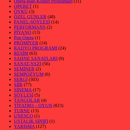
Opera-Bale-Konser Programları
(11)
OPERET
(1)
ÖYKÜ
(3)
ÖZEL GÜNLER
(48)
PANEL-SÖYLEŞİ
(14)
PERFORMANS
(2)
PİYANO
(13)
Pop Opera
(1)
PRÖMİYER
(14)
RADYO PROGRAMI
(24)
RESİM
(63)
SAHNE SANATLARI
(9)
SANAT-YAZI
(56)
SEMİNER
(2)
SEMPOZYUM
(6)
SERGİ
(303)
ŞİİR
(77)
SİNEMA
(17)
SÖYLEŞİ
(5)
TANGOLAR
(4)
TİYATRO – OYUN
(823)
TURNE
(13)
UNESCO
(1)
USTALIK SINIFI
(1)
YARIŞMA
(127)