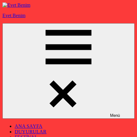
İçeriğe
geç
Evet Benim
Menü
ANA SAYFA
DUYURULAR