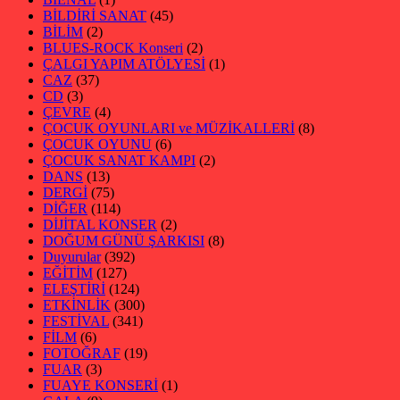
BİLDİRİ SANAT
(45)
BİLİM
(2)
BLUES-ROCK Konseri
(2)
ÇALGI YAPIM ATÖLYESİ
(1)
CAZ
(37)
CD
(3)
ÇEVRE
(4)
ÇOCUK OYUNLARI ve MÜZİKALLERİ
(8)
ÇOCUK OYUNU
(6)
ÇOCUK SANAT KAMPI
(2)
DANS
(13)
DERGİ
(75)
DİĞER
(114)
DİJİTAL KONSER
(2)
DOĞUM GÜNÜ ŞARKISI
(8)
Duyurular
(392)
EĞİTİM
(127)
ELEŞTİRİ
(124)
ETKİNLİK
(300)
FESTİVAL
(341)
FİLM
(6)
FOTOĞRAF
(19)
FUAR
(3)
FUAYE KONSERİ
(1)