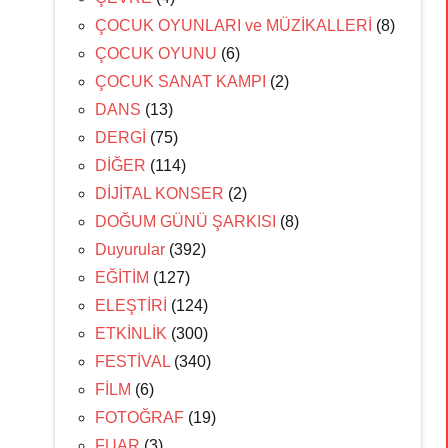
ÇOCUK OYUNLARI ve MÜZİKALLERİ
(8)
ÇOCUK OYUNU
(6)
ÇOCUK SANAT KAMPI
(2)
DANS
(13)
DERGİ
(75)
DİĞER
(114)
DİJİTAL KONSER
(2)
DOĞUM GÜNÜ ŞARKISI
(8)
Duyurular
(392)
EĞİTİM
(127)
ELEŞTİRİ
(124)
ETKİNLİK
(300)
FESTİVAL
(340)
FİLM
(6)
FOTOĞRAF
(19)
FUAR
(3)