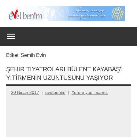
İçeriğe
geç
Evet
Benim
Etiket:
Semih Evin
ŞEHİR TİYATROLARI BÜLENT KAYABAŞ’I
YİTİRMENİN ÜZÜNTÜSÜNÜ YAŞIYOR
20 Nisan 2017
evetbenim
Yorum yapılmamış