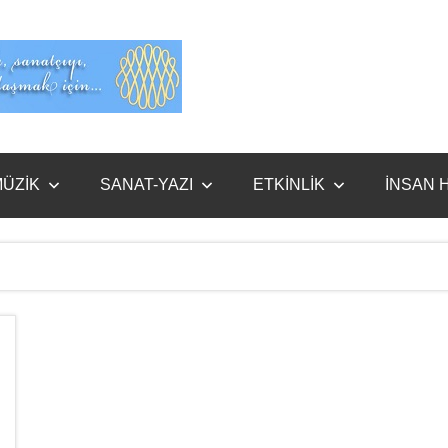
Evet
Benim
ÜZİK
SANAT-YAZI
ETKİNLİK
İNSAN 