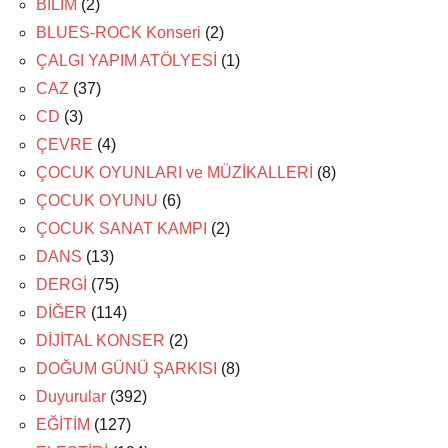
BİLİM
(2)
BLUES-ROCK Konseri
(2)
ÇALGI YAPIM ATÖLYESİ
(1)
CAZ
(37)
CD
(3)
ÇEVRE
(4)
ÇOCUK OYUNLARI ve MÜZİKALLERİ
(8)
ÇOCUK OYUNU
(6)
ÇOCUK SANAT KAMPI
(2)
DANS
(13)
DERGİ
(75)
DİĞER
(114)
DİJİTAL KONSER
(2)
DOĞUM GÜNÜ ŞARKISI
(8)
Duyurular
(392)
EĞİTİM
(127)