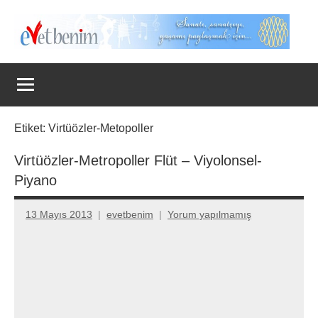
İçeriğe
geç
Evet
Benim
Etiket:
Virtüözler-Metopoller
Virtüözler-Metropoller Flüt – Viyolonsel-
Piyano
13 Mayıs 2013
evetbenim
Yorum yapılmamış