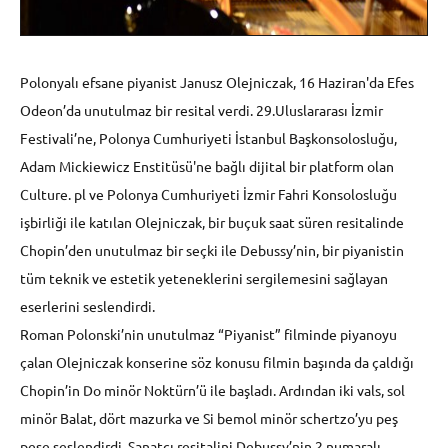
Polonyalı efsane piyanist Janusz Olejniczak, 16 Haziran'da Efes
Odeon’da unutulmaz bir resital verdi. 29.Uluslararası İzmir
Festivali’ne, Polonya Cumhuriyeti İstanbul Başkonsolosluğu,
Adam Mickiewicz Enstitüsü'ne bağlı dijital bir platform olan
Culture. pl ve Polonya Cumhuriyeti İzmir Fahri Konsolosluğu
işbirliği ile katılan Olejniczak, bir buçuk saat süren resitalinde
Chopin’den unutulmaz bir seçki ile Debussy’nin, bir piyanistin
tüm teknik ve estetik yeteneklerini sergilemesini sağlayan
eserlerini seslendirdi.
Roman Polonski’nin unutulmaz “Piyanist” filminde piyanoyu
çalan Olejniczak konserine söz konusu filmin başında da çaldığı
Chopin’in Do minör Noktürn’ü ile başladı. Ardından iki vals, sol
minör Balat, dört mazurka ve Si bemol minör schertzo’yu peş
peşe seslendirdi. Sanatçı resitalini Debussy’nin 2 numaralı