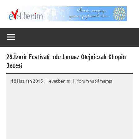
İçeriğe
geç
Evet
Benim
29.İzmir Festivali nde Janusz Olejniczak Chopin
Gecesi
18 Haziran 2015
evetbenim
Yorum yapılmamış