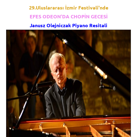
29.Uluslararası İzmir Festivali'nde
EFES ODEON’DA CHOPİN GECESİ
Janusz Olejniczak Piyano Resitali