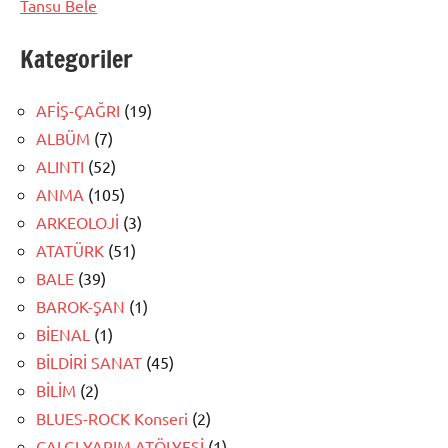
Tansu Bele
Kategoriler
AFİŞ-ÇAĞRI
(19)
ALBÜM
(7)
ALINTI
(52)
ANMA
(105)
ARKEOLOJİ
(3)
ATATÜRK
(51)
BALE
(39)
BAROK-ŞAN
(1)
BİENAL
(1)
BİLDİRİ SANAT
(45)
BİLİM
(2)
BLUES-ROCK Konseri
(2)
ÇALGI YAPIM ATÖLYESİ
(1)