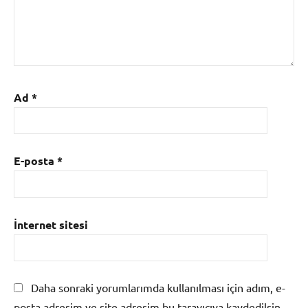
Ad
*
E-posta
*
İnternet sitesi
Daha sonraki yorumlarımda kullanılması için adım, e-
posta adresim ve site adresim bu tarayıcıya kaydedilsin.