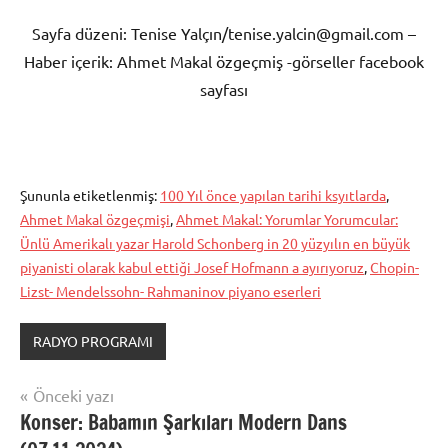
Sayfa düzeni: Tenise Yalçın/tenise.yalcin@gmail.com –
Haber içerik: Ahmet Makal özgeçmiş -görseller facebook
sayfası
Şununla etiketlenmiş:
100 Yıl önce yapılan tarihi ksyıtlarda
,
Ahmet Makal özgeçmişi
,
Ahmet Makal: Yorumlar Yorumcular:
Ünlü Amerikalı yazar Harold Schonberg in 20 yüzyılın en büyük
piyanisti olarak kabul ettiği Josef Hofmann a ayırıyoruz
,
Chopin-
Lizst- Mendelssohn- Rahmaninov piyano eserleri
RADYO PROGRAMI
Yazı
Önceki yazı
Konser: Babamın Şarkıları Modern Dans
gezinmesi