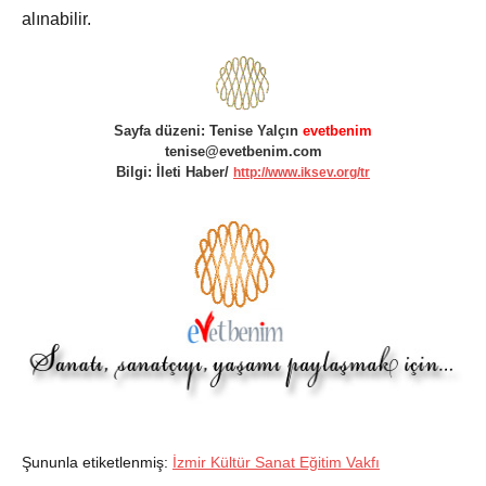
alınabilir.
Sayfa düzeni: Tenise Yalçın
evetbenim
tenise@evetbenim.com
Bilgi: İleti Haber/
http://www.iksev.org/tr
Şununla etiketlenmiş:
İzmir Kültür Sanat Eğitim Vakfı