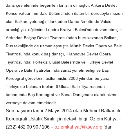
dans çevrelerinde beğenilen bir isim olmuştur. Ankara Devlet
Konservatuarı’nın Bale Bölümü’nden üstün bir dereceyle mezun
olan Balkan, yeteneğini fark eden Dame Ninette de Valois
aracılığıyla eğitimine Londra Kraliyet Balesi’nde devam etmiştir.
Ardından Bolşoy Devlet Tiyatrosu’ndan burs kazanan Balkan,
Rus tekniğinde de uzmanlaşmıştır. Münih Devlet Opera ve Bale
Tiyatrosu’nda konuk baş dansçı, Hannover Devlet Opera
Tiyatrosu’nda, Portekiz Ulusal Balesi’nde ve Türkiye Devlet
Opera ve Bale Tiyatroları’nda sanat yönetmenliği ve Baş
Koreograf görevlerini üstlenmiştir. 2008 yılından bu yana
Türkiye’de bulunan toplam 6 Ulusal Bale Tiyatrosunun
tamamında Baş Koreograf ve Sanat Danışmanı olarak hizmet
vermeye devam etmektedir.
Son başvuru tarihi 2 Mayıs 2014 olan Mehmet Balkan ile
Koreografi Ustalık Sınıfı için detaylı bilgi: Özlem Kâhya –
(232) 482 00 90 / 106 –
ozlemkahya@iksev.org
’dan