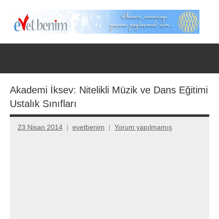
İçeriğe
geç
Evet
Benim
Akademi İksev: Nitelikli Müzik ve Dans Eğitimi
Ustalık Sınıfları
23 Nisan 2014
evetbenim
Yorum yapılmamış