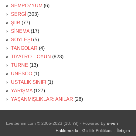
SEMPOZYUM
(6)
SERGİ
(303)
ŞİİR
(77)
SİNEMA
(17)
SÖYLEŞİ
(5)
TANGOLAR
(4)
TİYATRO – OYUN
(823)
TURNE
(13)
UNESCO
(1)
USTALIK SINIFI
(1)
YARIŞMA
(127)
YAŞANMIŞLIKLAR: ANILAR
(26)
Evetbenim.com © 2005-2023 (18. Yıl) - Powered By
e-veri
Hakkımızda
-
Gizlilik Politikası
-
İletişim