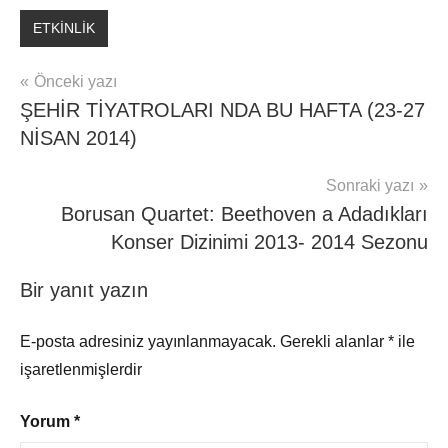
ETKİNLİK
Yazı
Önceki yazı
ŞEHİR TİYATROLARI NDA BU HAFTA (23-27
gezinmesi
NİSAN 2014)
Sonraki yazı
Borusan Quartet: Beethoven a Adadıkları
Konser Dizinimi 2013- 2014 Sezonu
Bir yanıt yazın
E-posta adresiniz yayınlanmayacak.
Gerekli alanlar
*
ile
işaretlenmişlerdir
Yorum
*