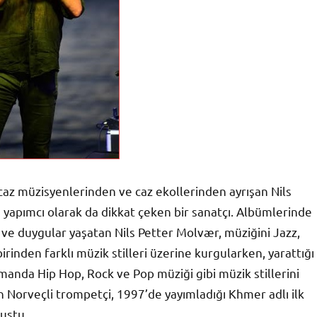
az müzisyenlerinden ve caz ekollerinden ayrışan Nils
e yapımcı olarak da dikkat çeken bir sanatçı. Albümlerinde
r ve duygular yaşatan Nils Petter Molvær, müziğini Jazz,
rinden farklı müzik stilleri üzerine kurgularken, yarattığı
manda Hip Hop, Rock ve Pop müziği gibi müzik stillerini
n Norveçli trompetçi, 1997’de yayımladığı Khmer adlı ilk
uştu.