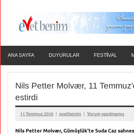
İçeriğe
geç
ANA SAYFA
DUYURULAR
FESTİVAL
Nils Petter Molvær, 11 Temmuz
estirdi
11 Temmuz 2016
evetbenim
Yorum yapılmamış
Nils Petter Molvær, Gümüşlük’te Suda Caz sahne