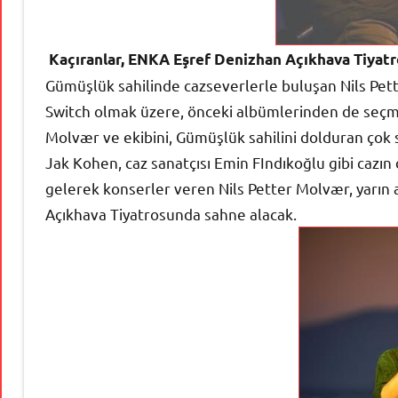
Kaçıranlar, ENKA Eşref Denizhan Açıkhava Tiyatro
Gümüşlük sahilinde cazseverlerle buluşan Nils Pet
Switch olmak üzere, önceki albümlerinden de seçme
Molvær ve ekibini, Gümüşlük sahilini dolduran çok s
Jak Kohen, caz sanatçısı Emin FIndıkoğlu gibi cazın 
gelerek konserler veren Nils Petter Molvær, yarı
Açıkhava Tiyatrosunda sahne alacak.