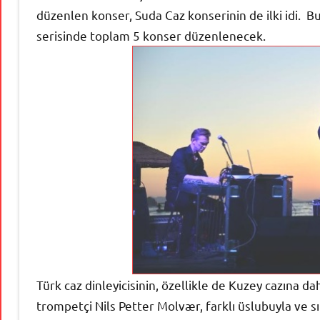
düzenlen konser, Suda Caz konserinin de ilki idi. 
serisinde toplam 5 konser düzenlenecek.
Türk caz dinleyicisinin, özellikle de Kuzey cazına da
trompetçi Nils Petter Molvær, farklı üslubuyla ve s