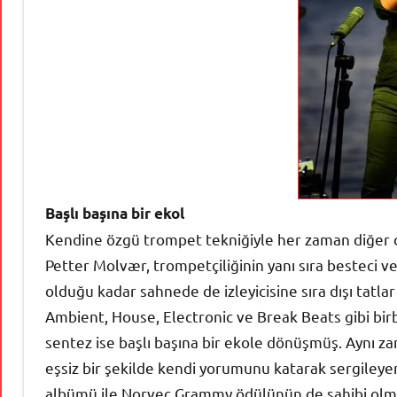
Başlı başına bir ekol
Kendine özgü trompet tekniğiyle her zaman diğer c
Petter Molvær, trompetçiliğinin yanı sıra besteci v
olduğu kadar sahnede de izleyicisine sıra dışı tatla
Ambient, House, Electronic ve Break Beats gibi birbi
sentez ise başlı başına bir ekole dönüşmüş. Aynı za
eşsiz bir şekilde kendi yorumunu katarak sergileye
albümü ile Norveç Grammy ödülünün de sahibi olm