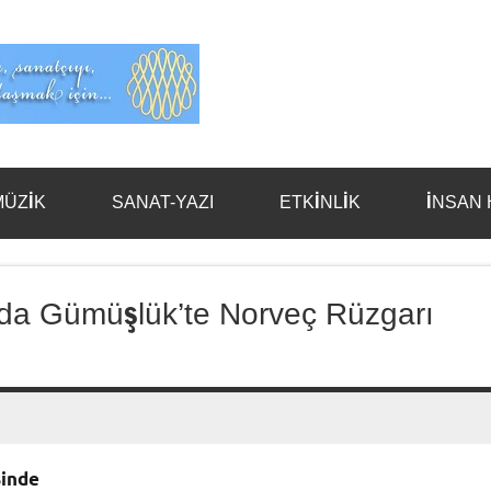
Evet
Benim
MÜZİK
SANAT-YAZI
ETKİNLİK
İNSAN 
'da Gümüşlük’te Norveç Rüzgarı
sinde