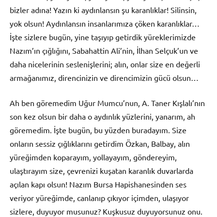
bizler adına! Yazın ki aydınlansın şu karanlıklar! Silinsin,
yok olsun! Aydınlansın insanlarımıza çöken karanlıklar…
İşte sizlere bugün, yine taşıyıp getirdik yüreklerimizde
Nazım’ın çığlığını, Sabahattin Ali’nin, İlhan Selçuk’un ve
daha nicelerinin seslenişlerini; alın, onlar size en değerli
armağanımız, direncinizin ve direncimizin gücü olsun…
Ah ben göremedim Uğur Mumcu’nun, A. Taner Kışlalı’nın
son kez olsun bir daha o aydınlık yüzlerini, yanarım, ah
göremedim. İşte bugün, bu yüzden buradayım. Size
onların sessiz çığlıklarını getirdim Özkan, Balbay, alın
yüreğimden koparayım, yollayayım, göndereyim,
ulaştırayım size, çevrenizi kuşatan karanlık duvarlarda
açılan kapı olsun! Nazım Bursa Hapishanesinden ses
veriyor yüreğimde, canlanıp çıkıyor içimden, ulaşıyor
sizlere, duyuyor musunuz? Kuşkusuz duyuyorsunuz onu.