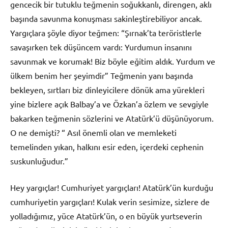
gencecik bir tutuklu teğmenin soğukkanlı, direngen, aklı
başında savunma konuşması sakinleştirebiliyor ancak.
Yargıçlara şöyle diyor teğmen: “Şırnak’ta teröristlerle
savaşırken tek düşüncem vardı: Yurdumun insanını
savunmak ve korumak! Biz böyle eğitim aldık. Yurdum ve
ülkem benim her şeyimdir” Teğmenin yanı başında
bekleyen, sırtları biz dinleyicilere dönük ama yürekleri
yine bizlere açık Balbay’a ve Özkan’a özlem ve sevgiyle
bakarken teğmenin sözlerini ve Atatürk’ü düşünüyorum.
O ne demişti? “ Asıl önemli olan ve memleketi
temelinden yıkan, halkını esir eden, içerdeki cephenin
suskunluğudur.”
Hey yargıçlar! Cumhuriyet yargıçları! Atatürk’ün kurduğu
cumhuriyetin yargıçları! Kulak verin sesimize, sizlere de
yolladığımız, yüce Atatürk’ün, o en büyük yurtseverin