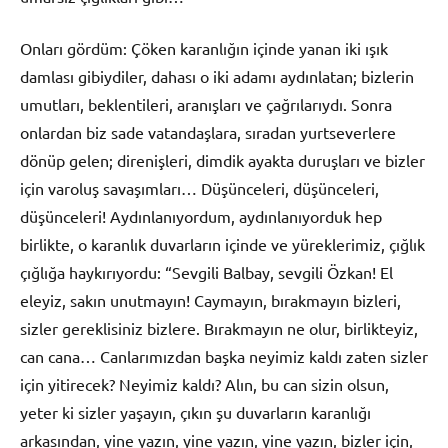
Onları gördüm: Çöken karanlığın içinde yanan iki ışık
damlası gibiydiler, dahası o iki adamı aydınlatan; bizlerin
umutları, beklentileri, aranışları ve çağrılarıydı. Sonra
onlardan biz sade vatandaşlara, sıradan yurtseverlere
dönüp gelen; direnişleri, dimdik ayakta duruşları ve bizler
için varoluş savaşımları… Düşünceleri, düşünceleri,
düşünceleri! Aydınlanıyordum, aydınlanıyorduk hep
birlikte, o karanlık duvarların içinde ve yüreklerimiz, çığlık
çığlığa haykırıyordu: “Sevgili Balbay, sevgili Özkan! El
eleyiz, sakın unutmayın! Caymayın, bırakmayın bizleri,
sizler gereklisiniz bizlere. Bırakmayın ne olur, birlikteyiz,
can cana… Canlarımızdan başka neyimiz kaldı zaten sizler
için yitirecek? Neyimiz kaldı? Alın, bu can sizin olsun,
yeter ki sizler yaşayın, çıkın şu duvarların karanlığı
arkasından, yine yazın, yine yazın, yine yazın, bizler için,