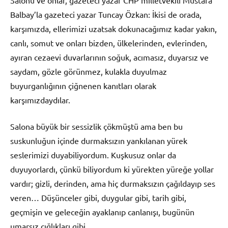
Balbay’la gazeteci yazar Tuncay Özkan: İkisi de orada,
karşımızda, ellerimizi uzatsak dokunacağımız kadar yakın,
canlı, somut ve onları bizden, ülkelerinden, evlerinden,
ayıran cezaevi duvarlarının soğuk, acımasız, duyarsız ve
saydam, gözle görünmez, kulakla duyulmaz
buyurganlığının çiğnenen kanıtları olarak
karşımızdaydılar.
Salona büyük bir sessizlik çökmüştü ama ben bu
suskunluğun içinde durmaksızın yankılanan yürek
seslerimizi duyabiliyordum. Kuşkusuz onlar da
duyuyorlardı, çünkü biliyordum ki yürekten yüreğe yollar
vardır; gizli, derinden, ama hiç durmaksızın çağıldayıp ses
veren… Düşünceler gibi, duygular gibi, tarih gibi,
geçmişin ve geleceğin ayaklanıp canlanışı, bugünün
umarsız çığlıkları gibi…