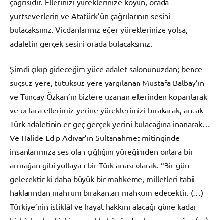
çağrısıdır. Ellerinizi yüreklerinize koyun, orada
yurtseverlerin ve Atatürk’ün çağrılarının sesini
bulacaksınız. Vicdanlarınız eğer yüreklerinize yolsa,
adaletin gerçek sesini orada bulacaksınız.
Şimdi çıkıp gideceğim yüce adalet salonunuzdan; bence
suçsuz yere, tutuksuz yere yargılanan Mustafa Balbay’ın
ve Tuncay Özkan’ın bizlere uzanan ellerinden koparılarak
ve onlara ellerimiz yerine yüreklerimizi bırakarak, ancak
Türk adaletinin er geç gerçek yerini bulacağına inanarak…
Ve Halide Edip Adıvar’ın Sultanahmet mitinginde
insanlarımıza ses olan çığlığını yüreğimden onlara bir
armağan gibi yollayan bir Türk anası olarak: “Bir gün
gelecektir ki daha büyük bir mahkeme, milletleri tabii
haklarından mahrum bırakanları mahkum edecektir. (…)
Türkiye’nin istiklâl ve hayat hakkını alacağı güne kadar
hiçbir korku, hiçbir meşakkat önünden kaçmayacağız. (…)