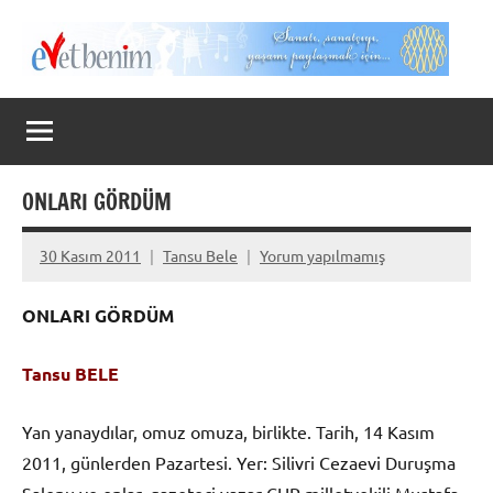
İçeriğe
geç
Evet
Benim
ONLARI GÖRDÜM
30 Kasım 2011
Tansu Bele
Yorum yapılmamış
ONLARI GÖRDÜM
Tansu BELE
Yan yanaydılar, omuz omuza, birlikte. Tarih, 14 Kasım
2011, günlerden Pazartesi. Yer: Silivri Cezaevi Duruşma
Salonu ve onlar, gazeteci yazar CHP milletvekili Mustafa