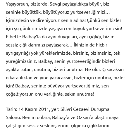
Yaşıyorsun, bizlerde! Sevgi paylaşıldıkça büyür, biz
seninle büyüttük, büyütüyoruz yurtseverliğimizi…
İçimizdesin ve direniyoruz senin adına! Çünkü sen bizler
için şu günlerimizde yaşayan en büyük yurtseverimizsin!
Elbette Balbay’la da aynı duyguları, aynı çığlığı, bizim
sessiz çığlıklarımızı paylaşarak… İkinizin de hiçbir
ayrıgayrılığı yok yüreklerimizde, birsiniz, bizimsiniz, tek
yüreğimizsiniz. Balbay, senin yurtseverliğindir bizleri
ayakta tutan, unutma, bizleri unutma. Ne olur. Çıkacaksın
o karanlıktan ve yine yazacaksın, bizler için unutma, bizler
için! Balbay, seninle büyüyor yurtseverliğimiz, sen
çoğaltıyorsun onu varlığınla, sakın unutma!
Tarih: 14 Kasım 2011, yer: Silivri Cezaevi Duruşma
Salonu: Benim onlara, Balbay’a ve Özkan’a ulaştırmaya
çalıştığım sessiz seslenişlerimi, çılgınca çığlıklarımı