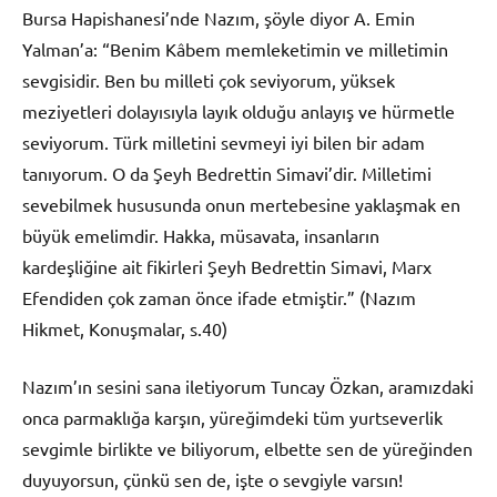
Bursa Hapishanesi’nde Nazım, şöyle diyor A. Emin
Yalman’a: “Benim Kâbem memleketimin ve milletimin
sevgisidir. Ben bu milleti çok seviyorum, yüksek
meziyetleri dolayısıyla layık olduğu anlayış ve hürmetle
seviyorum. Türk milletini sevmeyi iyi bilen bir adam
tanıyorum. O da Şeyh Bedrettin Simavi’dir. Milletimi
sevebilmek hususunda onun mertebesine yaklaşmak en
büyük emelimdir. Hakka, müsavata, insanların
kardeşliğine ait fikirleri Şeyh Bedrettin Simavi, Marx
Efendiden çok zaman önce ifade etmiştir.” (Nazım
Hikmet, Konuşmalar, s.40)
Nazım’ın sesini sana iletiyorum Tuncay Özkan, aramızdaki
onca parmaklığa karşın, yüreğimdeki tüm yurtseverlik
sevgimle birlikte ve biliyorum, elbette sen de yüreğinden
duyuyorsun, çünkü sen de, işte o sevgiyle varsın!