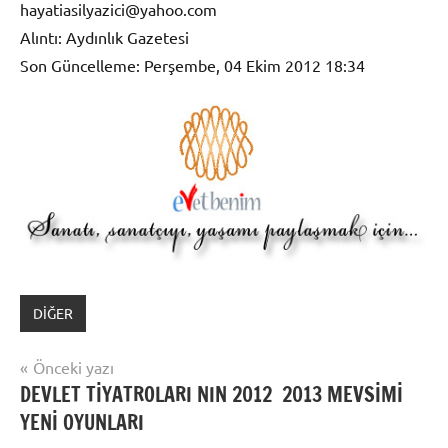
hayatiasilyazici@yahoo.com
Alıntı: Aydınlık Gazetesi
Son Güncelleme: Perşembe, 04 Ekim 2012 18:34
DİĞER
Yazı
Önceki yazı
DEVLET TİYATROLARI NIN 2012  2013 MEVSİMİ
gezinmesi
YENİ OYUNLARI