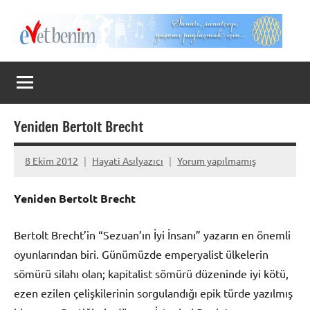
İçeriğe
geç
Evet
Benim
Yeniden Bertolt Brecht
8 Ekim 2012
Hayati Asılyazıcı
Yorum yapılmamış
Yeniden Bertolt Brecht
Bertolt Brecht’in “Sezuan’ın İyi İnsanı” yazarın en önemli
oyunlarından biri. Günümüzde emperyalist ülkelerin
sömürü silahı olan; kapitalist sömürü düzeninde iyi kötü,
ezen ezilen çelişkilerinin sorgulandığı epik türde yazılmış