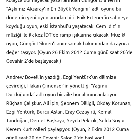
“Aşkımız Aksaray’ın En Büyük Yangını” adlı oyunu bu
dönemin yeni oyunlarından biri. Faik Ertener’in sahneye
koyduğu oyun, eski İstanbul’u yaşatacak. Cem İdiz’in
müziği ile ilk kez İDT’de ramp ışıklarına çıkacak. Müzikli
oyun, Güngör Dilmen’i anımsamak bakımından da ayrıca
değer taşıyor. (Oyun 26 Ekim 2012 Cuma günü saat 20’de
Cevahir 2’de başlayacak.)
Andrew Bovell’in yazdığı, Ezgi Yentürk’ün dilimize
çevirdiği, Hakan Çimenser’in yönettiği ‘Yağmur
Durduğunda’ adlı oyun bir aile bunalımını anlatıyor.
Rüçhan Çalışkur, Ali İpin, Şebnem Dilligil, Okday Korunan,
Ezgi Yentürk, Burcu Aslan, Eray Cezayirli, Kemal
Tandoğan, Demet Başkaya, Şeyda Pektok, Selda Soylu,
Kerem Kurt rolleri paylaşıyor. (Oyun, 2 Ekim 2012 Cuma
günü saat 20’de Cevahir Salon 2’de başlıyor.)