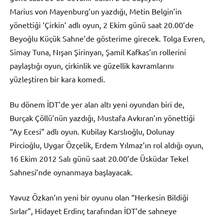
Marius von Mayenburg’un yazdığı, Metin Belgin’in
yönettiği ‘Çirkin’ adlı oyun, 2 Ekim günü saat 20.00’de
Beyoğlu Küçük Sahne’de gösterime girecek. Tolga Evren,
Simay Tuna, Nışan Şirinyan, Şamil Kafkas’ın rollerini
paylaştığı oyun, çirkinlik ve güzellik kavramlarını
yüzleştiren bir kara komedi.
Bu dönem İDT’de yer alan altı yeni oyundan biri de,
Burçak Çöllü’nün yazdığı, Mustafa Avkıran’ın yönettiği
“Ay Ecesi” adlı oyun. Kubilay Karslıoğlu, Dolunay
Pircioğlu, Uygar Özçelik, Erdem Yılmaz’ın rol aldığı oyun,
16 Ekim 2012 Salı günü saat 20.00’de Üsküdar Tekel
Sahnesi’nde oynanmaya başlayacak.
Yavuz Özkan’ın yeni bir oyunu olan “Herkesin Bildiği
Sırlar”, Hidayet Erdinç tarafından İDT’de sahneye