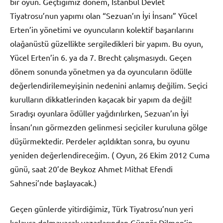
bir oyun. Geçtiğimiz dönem, İstanbul Devlet
Tiyatrosu’nun yapımı olan “Sezuan’ın İyi İnsanı” Yücel
Erten’in yönetimi ve oyuncuların kolektif başarılarını
olağanüstü güzellikte sergiledikleri bir yapım. Bu oyun,
Yücel Erten’in 6. ya da 7. Brecht çalışmasıydı. Geçen
dönem sonunda yönetmen ya da oyuncuların ödülle
değerlendirilemeyişinin nedenini anlamış değilim. Seçici
kurulların dikkatlerinden kaçacak bir yapım da değil!
Sıradışı oyunlara ödüller yağdırılırken, Sezuan’ın İyi
İnsanı’nın görmezden gelinmesi seçiciler kuruluna gölge
düşürmektedir. Perdeler açıldıktan sonra, bu oyunu
yeniden değerlendireceğim. ( Oyun, 26 Ekim 2012 Cuma
günü, saat 20’de Beykoz Ahmet Mithat Efendi
Sahnesi’nde başlayacak.)
Geçen günlerde yitirdiğimiz, Türk Tiyatrosu’nun yeri
kolayca dolmayacak yazarlarından Güngör Dilmen’in