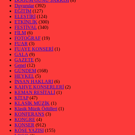
DOĞUM GÜNÜ ŞARKISI
(8)
Duyurular
(392)
EĞİTİM
(127)
ELEŞTİRİ
(124)
ETKİNLİK
(300)
FESTİVAL
(340)
FİLM
(6)
FOTOĞRAF
(19)
FUAR
(3)
FUAYE KONSERİ
(1)
GALA
(9)
GAZETE
(5)
Genel
(12)
GÜNDEM
(168)
HEYKEL
(5)
İNSAN HAKLARI
(6)
KAHVE KONSERLERİ
(2)
KEMAN RESİTALİ
(1)
KİTAP
(47)
KLASİK MÜZİK
(1)
Klasik Müzik Ödülleri
(1)
KONFERANS
(3)
KONGRE
(4)
KONSER
(912)
KÖŞE YAZISI
(155)