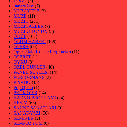
LOGO
(3)
masterclass
(7)
MÜZAYEDE
(2)
MÜZE
(11)
MÜZİK
(281)
MÜZİKALLER
(7)
MÜZİKLİ OYUN
(3)
ÖDÜL
(162)
ÖLÜM HABERİ
(168)
OPERA
(66)
Opera-Bale-Konser Programları
(11)
OPERET
(1)
ÖYKÜ
(3)
ÖZEL GÜNLER
(48)
PANEL-SÖYLEŞİ
(14)
PERFORMANS
(2)
PİYANO
(13)
Pop Opera
(1)
PRÖMİYER
(14)
RADYO PROGRAMI
(24)
RESİM
(63)
SAHNE SANATLARI
(9)
SANAT-YAZI
(56)
SEMİNER
(2)
SEMPOZYUM
(6)