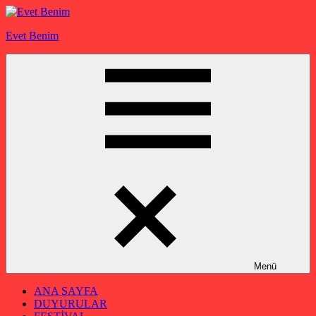
İçeriğe
geç
Evet Benim
Menü
ANA SAYFA
DUYURULAR