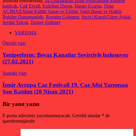
Şununla etiketlenmiş:
34.Uluslararası İzmir Festivalinde konsere
katılcak
,
Çağ Erçağ
,
Erdoğan Davra
,
Hasan Uçarsu
,
Onur
ACIMAZ/İzmir Kültür Sanat ve Eğitim Vakfı Basın ve Halkla
İlişkiler Danışmanlığı
,
Rengim Gökmen
,
Seçici Kurul:Gürer Aykal
,
Serdar Yalçın
,
Turgay Erdener
YARIŞMA
Yazı
Önceki yazı
gezinmesi
Yeniperform: Beyaz Kanatlar Seyirciyle buluşuyor
(27.02.2021)
Sonraki yazı
İzmir Avrupa Caz Festivali 19. Caz Afişi Yarışması
Son Katılım (20 Nisan 2021)
Bir yanıt yazın
E-posta adresiniz yayınlanmayacak.
Gerekli alanlar
*
ile
işaretlenmişlerdir