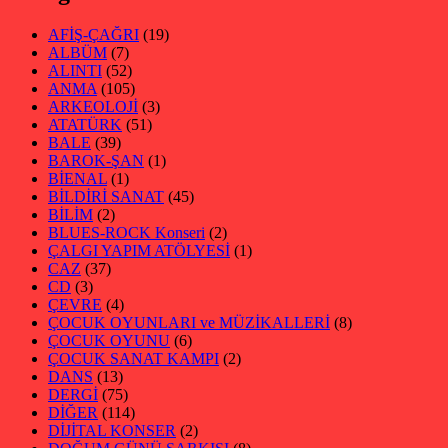
AFİŞ-ÇAĞRI
(19)
ALBÜM
(7)
ALINTI
(52)
ANMA
(105)
ARKEOLOJİ
(3)
ATATÜRK
(51)
BALE
(39)
BAROK-ŞAN
(1)
BİENAL
(1)
BİLDİRİ SANAT
(45)
BİLİM
(2)
BLUES-ROCK Konseri
(2)
ÇALGI YAPIM ATÖLYESİ
(1)
CAZ
(37)
CD
(3)
ÇEVRE
(4)
ÇOCUK OYUNLARI ve MÜZİKALLERİ
(8)
ÇOCUK OYUNU
(6)
ÇOCUK SANAT KAMPI
(2)
DANS
(13)
DERGİ
(75)
DİĞER
(114)
DİJİTAL KONSER
(2)