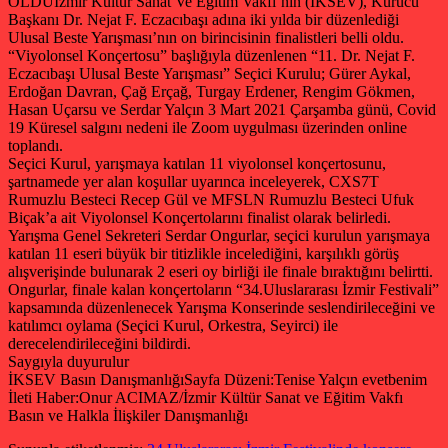
OLDUİzmir Kültür Sanat Ve Eğitim Vakfı’nın (İKSEV), Kurucu
Başkanı Dr. Nejat F. Eczacıbaşı adına iki yılda bir düzenlediği
Ulusal Beste Yarışması’nın on birincisinin finalistleri belli oldu.
“Viyolonsel Konçertosu” başlığıyla düzenlenen “11. Dr. Nejat F.
Eczacıbaşı Ulusal Beste Yarışması” Seçici Kurulu; Gürer Aykal,
Erdoğan Davran, Çağ Erçağ, Turgay Erdener, Rengim Gökmen,
Hasan Uçarsu ve Serdar Yalçın 3 Mart 2021 Çarşamba günü, Covid
19 Küresel salgını nedeni ile Zoom uygulması üzerinden online
toplandı.
Seçici Kurul, yarışmaya katılan 11 viyolonsel konçertosunu,
şartnamede yer alan koşullar uyarınca inceleyerek, CXS7T
Rumuzlu Besteci Recep Gül ve MFSLN Rumuzlu Besteci Ufuk
Biçak’a ait Viyolonsel Konçertolarını finalist olarak belirledi.
Yarışma Genel Sekreteri Serdar Ongurlar, seçici kurulun yarışmaya
katılan 11 eseri büyük bir titizlikle incelediğini, karşılıklı görüş
alışverişinde bulunarak 2 eseri oy birliği ile finale bıraktığını belirtti.
Ongurlar, finale kalan konçertoların “34.Uluslararası İzmir Festivali”
kapsamında düzenlenecek Yarışma Konserinde seslendirileceğini ve
katılımcı oylama (Seçici Kurul, Orkestra, Seyirci) ile
derecelendirileceğini bildirdi.
Saygıyla duyurulur
İKSEV Basın Danışmanlığı
Sayfa Düzeni:Tenise Yalçın evetbenim
İleti Haber:Onur ACIMAZ/İzmir Kültür Sanat ve Eğitim Vakfı
Basın ve Halkla İlişkiler Danışmanlığı