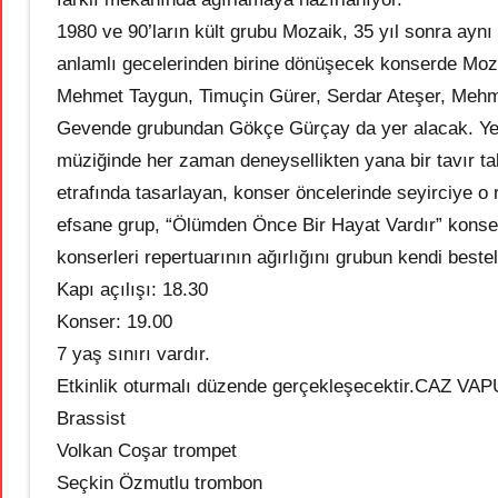
1980 ve 90’ların kült grubu Mozaik, 35 yıl sonra aynı 
anlamlı gecelerinden birine dönüşecek konserde Mo
Mehmet Taygun, Timuçin Gürer, Serdar Ateşer, Mehme
Gevende grubundan Gökçe Gürçay da yer alacak. Yer 
müziğinde her zaman deneysellikten yana bir tavır tak
etrafında tasarlayan, konser öncelerinde seyirciye o
efsane grup, “Ölümden Önce Bir Hayat Vardır” konse
konserleri repertuarının ağırlığını grubun kendi bestel
Kapı açılışı: 18.30
Konser: 19.00
7 yaş sınırı vardır.
Etkinlik oturmalı düzende gerçekleşecektir.CAZ VA
Brassist
Volkan Coşar trompet
Seçkin Özmutlu trombon