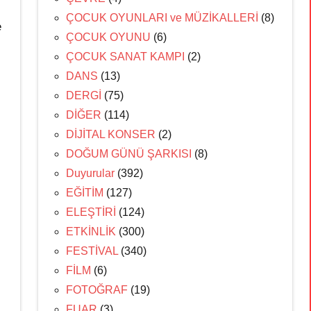
ı
ÇOCUK OYUNLARI ve MÜZİKALLERİ
(8)
e
ÇOCUK OYUNU
(6)
ÇOCUK SANAT KAMPI
(2)
DANS
(13)
DERGİ
(75)
DİĞER
(114)
DİJİTAL KONSER
(2)
DOĞUM GÜNÜ ŞARKISI
(8)
Duyurular
(392)
EĞİTİM
(127)
ELEŞTİRİ
(124)
ETKİNLİK
(300)
FESTİVAL
(340)
FİLM
(6)
FOTOĞRAF
(19)
FUAR
(3)