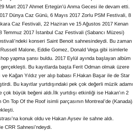
 29 Mart 2017 Ahmet Ertegün’ü Anma Gecesi ile devam etti.
n 2017 Dünya Caz Günü, 6 Mayıs 2017 Zorlu PSM Festivali, 8
kara Caz Festivali, 22 Haziran ve 15 Ağustos 2017 Kenan
8 Temmuz 2017 İstanbul Caz Festivali (Sabancı Müzesi)
stivali’ndeki konseri Saint Benoit sahnesindeydi. Bu zaman
 Russell Malone, Eddie Gomez, Donald Vega gibi isimlerle
kshop yapma şansı buldu. 2017 Eylül ayında başlayan albüm
e gerçekleşti. Bu kayıtlarda başta Ferit Odman olmak üzere
ı ve Kağan Yıldız yer alıp babası F.Hakan Başar ile de Star
tirdi. Bu kayıtlar yurtdışındaki pek çok değerli müzik adamı
 çok büyük beğeni aldı.İlk yurtdışı etkinliği ise Hakan’ın 2
n On Top Of the Roof isimli parçasının Montreal’de (Kanada)
kleşti.
rası’na konuk oldu ve Hakan Aysev ile sahne aldı.
ile CRR Sahnesi’ndeydi.