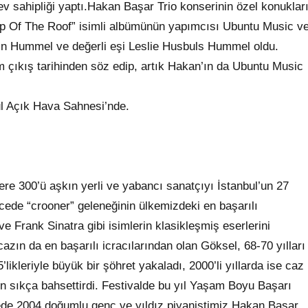
 sahipliği yaptı.Hakan Başar Trio konserinin özel konuklar
Top Of The Roof” isimli albümünün yapımcısı Ubuntu Music v
n Hummel ve değerli eşi Leslie Husbuls Hummel oldu.
ıkış tarihinden söz edip, artık Hakan’ın da Ubuntu Music
l Açık Hava Sahnesi’nde.
flere 300’ü aşkın yerli ve yabancı sanatçıyı İstanbul’un 27
cede “crooner” geleneğinin ülkemizdeki en başarılı
e Frank Sinatra gibi isimlerin klasikleşmiş eserlerini
zın da en başarılı icracılarından olan Göksel, 68-70 yılları
likleriyle büyük bir şöhret yakaladı, 2000’li yıllarda ise caz
den sıkça bahsettirdi. Festivalde bu yıl Yaşam Boyu Başarı
ede 2004 doğumlu genç ve yıldız piyanistimiz Hakan Başar