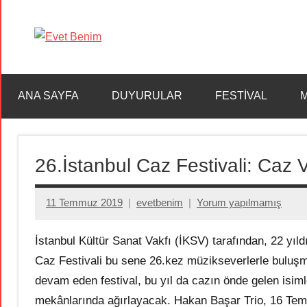
İçeriğe
geç
Evet
Benim
ANA SAYFA
DUYURULAR
FESTİVAL
M
26.İstanbul Caz Festivali: Ca
11 Temmuz 2019
evetbenim
Yorum yapılmamış
İstanbul Kültür Sanat Vakfı (İKSV) tarafından, 22 yı
Caz Festivali bu sene 26.kez müzikseverlerle buluşm
devam eden festival, bu yıl da cazın önde gelen isimle
mekânlarında ağırlayacak. Hakan Başar Trio, 16 Tem