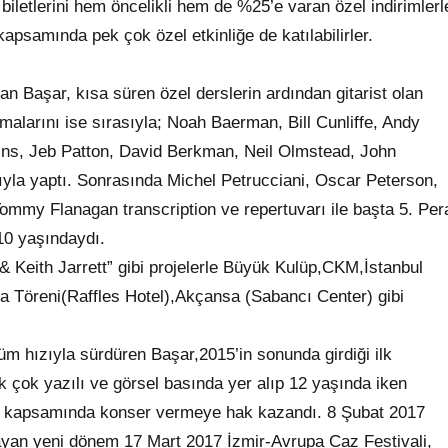
i biletlerini hem öncelikli hem de %25’e varan özel indirimlerl
 kapsamında pek çok özel etkinliğe de katılabilirler.
 Başar, kısa süren özel derslerin ardından gitarist olan
malarını ise sırasıyla; Noah Baerman, Bill Cunliffe, Andy
ins, Jeb Patton, David Berkman, Neil Olmstead, John
atıyla yaptı. Sonrasında Michel Petrucciani, Oscar Peterson,
ommy Flanagan transcription ve repertuvarı ile başta 5. Per
 10 yaşındaydı.
& Keith Jarrett” gibi projelerle Büyük Kulüp,CKM,İstanbul
Töreni(Raffles Hotel),Akçansa (Sabancı Center) gibi
üm hızıyla sürdüren Başar,2015’in sonunda girdiği ilk
k çok yazılı ve görsel basında yer alıp 12 yaşında iken
ival kapsamında konser vermeye hak kazandı. 8 Şubat 2017
layan yeni dönem 17 Mart 2017 İzmir-Avrupa Caz Festivali,