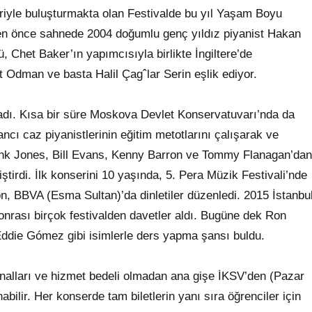
leriyle buluşturmakta olan Festivalde bu yıl Yaşam Boyu
en önce sahnede 2004 doğumlu genç yıldız piyanist Hakan
, Chet Baker’ın yapımcısıyla birlikte İngiltere’de
Odman ve basta Halil Çagˆlar Serin eşlik ediyor.
dı. Kısa bir süre Moskova Devlet Konservatuvarı’nda da
ncı caz piyanistlerinin eğitim metotlarını çalışarak ve
Hank Jones, Bill Evans, Kenny Barron ve Tommy Flanagan’dan
iştirdi. İlk konserini 10 yaşında, 5. Pera Müzik Festivali’nde
, BBVA (Esma Sultan)’da dinletiler düzenledi. 2015 İstanbu
onrası birçok festivalden davetler aldı. Bugüne dek Ron
ddie Gómez gibi isimlerle ders yapma şansı buldu.
ş kanalları ve hizmet bedeli olmadan ana gişe İKSV’den (Pazar
abilir. Her konserde tam biletlerin yanı sıra öğrenciler için