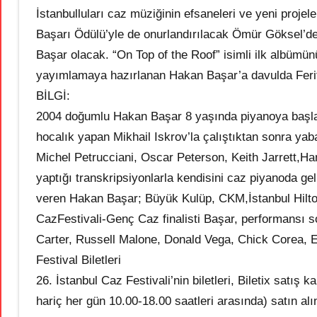
İstanbulluları caz müziğinin efsaneleri ve yeni proje
Başarı Ödülü’yle de onurlandırılacak Ömür Göksel’d
Başar olacak. “On Top of the Roof” isimli ilk albümünü
yayımlamaya hazırlanan Hakan Başar’a davulda Ferit 
BİLGİ:
2004 doğumlu Hakan Başar 8 yaşında piyanoya başla
hocalık yapan Mikhail Iskrov’la çalıştıktan sonra yaba
Michel Petrucciani, Oscar Peterson, Keith Jarrett,
yaptığı transkripsiyonlarla kendisini caz piyanoda gel
veren Hakan Başar; Büyük Kulüp, CKM,İstanbul Hilton
CazFestivali-Genç Caz finalisti Başar, performansı s
Carter, Russell Malone, Donald Vega, Chick Corea, E
Festival Biletleri
26. İstanbul Caz Festivali’nin biletleri, Biletix satı
hariç her gün 10.00-18.00 saatleri arasında) satın alın