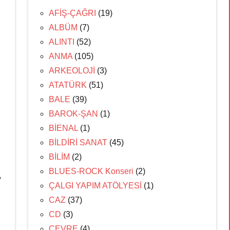
AFİŞ-ÇAĞRI
(19)
ALBÜM
(7)
ALINTI
(52)
ANMA
(105)
ARKEOLOJİ
(3)
ATATÜRK
(51)
BALE
(39)
BAROK-ŞAN
(1)
BİENAL
(1)
BİLDİRİ SANAT
(45)
BİLİM
(2)
BLUES-ROCK Konseri
(2)
,
ÇALGI YAPIM ATÖLYESİ
(1)
CAZ
(37)
CD
(3)
ÇEVRE
(4)