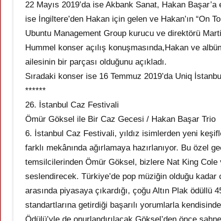
22 Mayıs 2019’da ise Akbank Sanat, Hakan Başar’a ev
ise İngiltere’den Hakan için gelen ve Hakan’ın “On 
Ubuntu Management Group kurucu ve direktörü Marti
Hummel konser açılış konuşmasında,Hakan ve albüm ç
ailesinin bir parçası olduğunu açıkladı.
Sıradaki konser ise 16 Temmuz 2019’da Uniq İstanbu
******
26. İstanbul Caz Festivali
Ömür Göksel ile Bir Caz Gecesi / Hakan Başar Trio
6. İstanbul Caz Festivali, yıldız isimlerden yeni keşi
farklı mekânında ağırlamaya hazırlanıyor. Bu özel ge
temsilcilerinden Ömür Göksel, bizlere Nat King Cole v
seslendirecek. Türkiye’de pop müziğin olduğu kadar ca
arasında piyasaya çıkardığı, çoğu Altın Plak ödüllü 45’
standartlarına getirdiği başarılı yorumlarla kendisin
Ödülü’yle de onurlandırılacak Göksel’den önce sahn