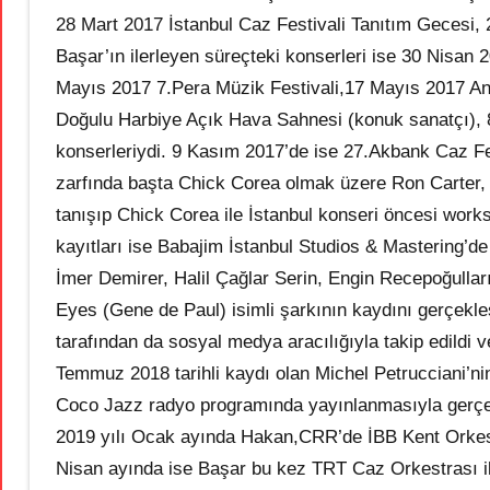
28 Mart 2017 İstanbul Caz Festivali Tanıtım Gecesi,
Başar’ın ilerleyen süreçteki konserleri ise 30 Nisa
Mayıs 2017 7.Pera Müzik Festivali,17 Mayıs 2017 An
Doğulu Harbiye Açık Hava Sahnesi (konuk sanatçı), 
konserleriydi. 9 Kasım 2017’de ise 27.Akbank Caz Fe
zarfında başta Chick Corea olmak üzere Ron Carter,
tanışıp Chick Corea ile İstanbul konseri öncesi wor
kayıtları ise Babajim İstanbul Studios & Mastering’d
İmer Demirer, Halil Çağlar Serin, Engin Recepoğullar
Eyes (Gene de Paul) isimli şarkının kaydını gerçekleş
tarafından da sosyal medya aracılığıyla takip edildi ve
Temmuz 2018 tarihli kaydı olan Michel Petrucciani’ni
Coco Jazz radyo programında yayınlanmasıyla gerçe
2019 yılı Ocak ayında Hakan,CRR’de İBB Kent Orkest
Nisan ayında ise Başar bu kez TRT Caz Orkestrası 