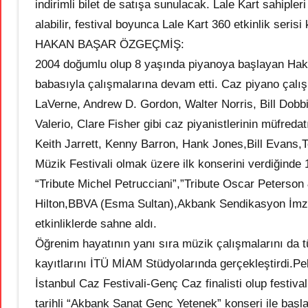
indirimli bilet de satışa sunulacak. Lale Kart sahipler
alabilir, festival boyunca Lale Kart 360 etkinlik serisi
HAKAN BAŞAR ÖZGEÇMİŞ:
2004 doğumlu olup 8 yaşında piyanoya başlayan Hakan
babasıyla çalışmalarına devam etti. Caz piyano çalış
LaVerne, Andrew D. Gordon, Walter Norris, Bill Dobb
Valerio, Clare Fisher gibi caz piyanistlerinin müfred
Keith Jarrett, Kenny Barron, Hank Jones,Bill Evans,T
Müzik Festivali olmak üzere ilk konserini verdiğinde
“Tribute Michel Petrucciani”,”Tribute Oscar Peterson 
Hilton,BBVA (Esma Sultan),Akbank Sendikasyon İmza 
etkinliklerde sahne aldı.
Öğrenim hayatının yanı sıra müzik çalışmalarını da t
kayıtlarını İTÜ MİAM Stüdyolarında gerçekleştirdi.Pe
İstanbul Caz Festivali-Genç Caz finalisti olup fest
tarihli “Akbank Sanat Genç Yetenek” konseri ile baş