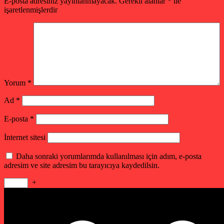
E-posta adresiniz yayınlanmayacak.
Gerekli alanlar
*
ile
işaretlenmişlerdir
Yorum
*
Ad
*
E-posta
*
İnternet sitesi
Daha sonraki yorumlarımda kullanılması için adım, e-posta
adresim ve site adresim bu tarayıcıya kaydedilsin.
+