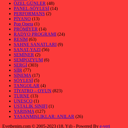
ÖZEL GÜNLER
(48)
PANEL-SÖYLEŞİ
(14)
PERFORMANS
(2)
PİYANO
(13)
Pop Opera
(1)
PRÖMİYER
(14)
RADYO PROGRAMI
(24)
RESİM
(63)
SAHNE SANATLARI
(9)
SANAT-YAZI
(56)
SEMİNER
(2)
SEMPOZYUM
(6)
SERGİ
(303)
ŞİİR
(77)
SİNEMA
(17)
SÖYLEŞİ
(5)
TANGOLAR
(4)
TİYATRO – OYUN
(823)
TURNE
(13)
UNESCO
(1)
USTALIK SINIFI
(1)
YARIŞMA
(127)
YAŞANMIŞLIKLAR: ANILAR
(26)
Evetbenim.com © 2005-2023 (18. Yıl) - Powered By
e-veri