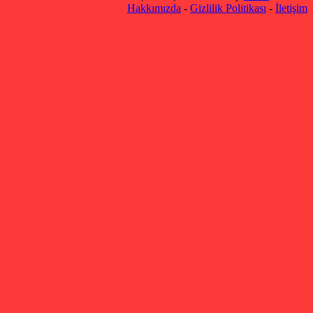
Hakkımızda
-
Gizlilik Politikası
-
İletişim