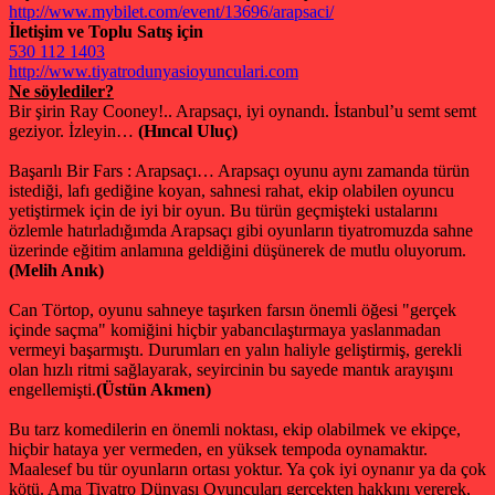
http://www.mybilet.com/event/
13696/arapsaci/
İletişim ve Toplu Satış için
530 112 1403
http://www.
tiyatrodunyasioyunculari.com
Ne söylediler?
Bir şirin Ray Cooney!.. Arapsaçı, iyi oynandı. İstanbul’u semt semt
geziyor. İzleyin…
(Hıncal Uluç)
Başarılı Bir Fars : Arapsaçı… Arapsaçı oyunu aynı zamanda türün
istediği, lafı gediğine koyan, sahnesi rahat, ekip olabilen oyuncu
yetiştirmek için de iyi bir oyun. Bu türün geçmişteki ustalarını
özlemle hatırladığımda Arapsaçı gibi oyunların tiyatromuzda sahne
üzerinde eğitim anlamına geldiğini düşünerek de mutlu oluyorum.
(Melih Anık)
Can Törtop, oyunu sahneye taşırken farsın önemli öğesi "gerçek
içinde saçma" komiğini hiçbir yabancılaştırmaya yaslanmadan
vermeyi başarmıştı. Durumları en yalın haliyle geliştirmiş, gerekli
olan hızlı ritmi sağlayarak, seyircinin bu sayede mantık arayışını
engellemişti.
(Üstün Akmen)
Bu tarz komedilerin en önemli noktası, ekip olabilmek ve ekipçe,
hiçbir hataya yer vermeden, en yüksek tempoda oynamaktır.
Maalesef bu tür oyunların ortası yoktur. Ya çok iyi oynanır ya da çok
kötü. Ama Tiyatro Dünyası Oyuncuları gerçekten hakkını vererek,