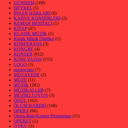
GÜNDEM
(168)
HEYKEL
(5)
İNSAN HAKLARI
(6)
KAHVE KONSERLERİ
(2)
KEMAN RESİTALİ
(1)
KİTAP
(47)
KLASİK MÜZİK
(1)
Klasik Müzik Ödülleri
(1)
KONFERANS
(3)
KONGRE
(4)
KONSER
(912)
KÖŞE YAZISI
(155)
LOGO
(3)
masterclass
(7)
MÜZAYEDE
(2)
MÜZE
(11)
MÜZİK
(281)
MÜZİKALLER
(7)
MÜZİKLİ OYUN
(3)
ÖDÜL
(162)
ÖLÜM HABERİ
(168)
OPERA
(66)
Opera-Bale-Konser Programları
(11)
OPERET
(1)
ÖYKÜ
(3)