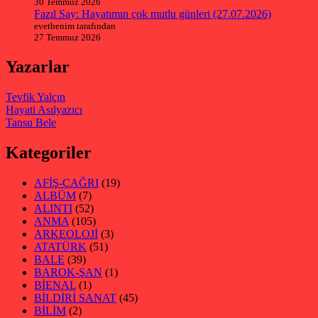
30 Temmuz 2026
Fazıl Say: Hayatımın çok mutlu günleri (27.07.2026)
evetbenim tarafından
27 Temmuz 2026
Yazarlar
Tevfik Yalçın
Hayati Asılyazıcı
Tansu Bele
Kategoriler
AFİŞ-ÇAĞRI
(19)
ALBÜM
(7)
ALINTI
(52)
ANMA
(105)
ARKEOLOJİ
(3)
ATATÜRK
(51)
BALE
(39)
BAROK-ŞAN
(1)
BİENAL
(1)
BİLDİRİ SANAT
(45)
BİLİM
(2)