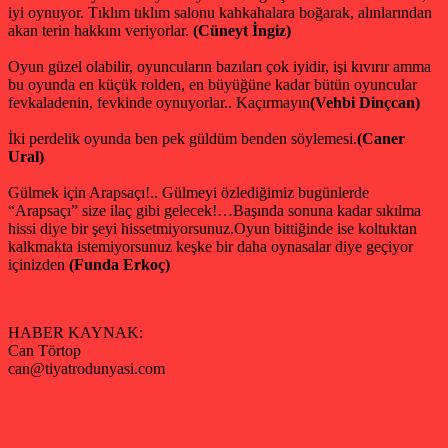
iyi oynuyor. Tıklım tıklım salonu kahkahalara boğarak, alınlarından
akan terin hakkını veriyorlar.
(Cüneyt İngiz)
Oyun güzel olabilir, oyuncuların bazıları çok iyidir, işi kıvırır amma
bu oyunda en küçük rolden, en büyüğüne kadar bütün oyuncular
fevkaladenin, fevkinde oynuyorlar.. Kaçırmayın
(Vehbi Dinçcan)
İki perdelik oyunda ben pek güldüm benden söylemesi.
(Caner
Ural)
Gülmek için Arapsaçı!.. Gülmeyi özlediğimiz bugünlerde
“Arapsaçı” size ilaç gibi gelecek!…Başında sonuna kadar sıkılma
hissi diye bir şeyi hissetmiyorsunuz.Oyun bittiğinde ise koltuktan
kalkmakta istemiyorsunuz keşke bir daha oynasalar diye geçiyor
içinizden
(Funda Erkoç)
HABER KAYNAK:
Can Törtop
can@tiyatrodunyasi.com