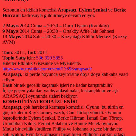
Sezonun en iddialı komedisi
Arapsaçı
,
Eylem Şenkal
ve
Berke
Hürcan
lı kadrosuyla güldürmeye devam ediyor.
2 Mayıs
2014 Cuma – 20:30 – Duru Tiyatro (Kadıköy)
9 Mayıs
2014 Cuma – 20:30 – Ortaköy Afife Jale Sahnesi
13 Mayıs
2014 Salı – 20:30 – Kozyatağı Kültür Merkezi (Kozzy
AVM)
Tam
: 30TL,
İnd
: 20TL
Toplu Satış
için:
536 320 5855
Biletler Etkinlik Gişesinde ve MyBilet'te.
http://www.mybilet.com/event/
13696/arapsaci/
Arapsaçı
, iki perde boyunca seyircisine doya doya kahkaha vaad
ediyor
Basit bir tek gecelik kaçamak işleri ne kadar karıştırabilir?
İç içe geçen yalanlar, yanlış anlaşılmalar, kıskançlıklar ve aşk
ARAPSAÇI oyununda sizleri bekliyor.
KOMEDİ TİYATRODA İZLENİR!
Arapsaçı
, çok hareketli karmaşa komedisi. Oyunu, bu türün en
güçlü kalemi Ray Cooney yazdı, Can Törtop yönetti. Oyunun
başrollerinde Eylem Şenkal, Berke Hürcan, İsmail Can Törtop,
Ümmühan Kıldiş, Ferhat Balaban ve Hande Melek oynuyor.
Mutlu bir evlilik sürdüren
Philips
ve
Johanna
o gece bir davete
katılacaktır. Evin boş olmasını fırsat bilen Philip’in çapkın ortağı