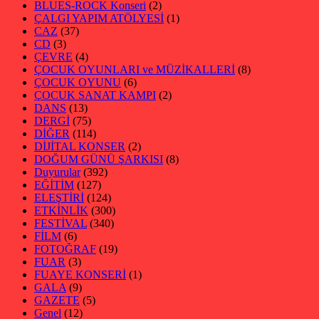
BLUES-ROCK Konseri
(2)
ÇALGI YAPIM ATÖLYESİ
(1)
CAZ
(37)
CD
(3)
ÇEVRE
(4)
ÇOCUK OYUNLARI ve MÜZİKALLERİ
(8)
ÇOCUK OYUNU
(6)
ÇOCUK SANAT KAMPI
(2)
DANS
(13)
DERGİ
(75)
DİĞER
(114)
DİJİTAL KONSER
(2)
DOĞUM GÜNÜ ŞARKISI
(8)
Duyurular
(392)
EĞİTİM
(127)
ELEŞTİRİ
(124)
ETKİNLİK
(300)
FESTİVAL
(340)
FİLM
(6)
FOTOĞRAF
(19)
FUAR
(3)
FUAYE KONSERİ
(1)
GALA
(9)
GAZETE
(5)
Genel
(12)