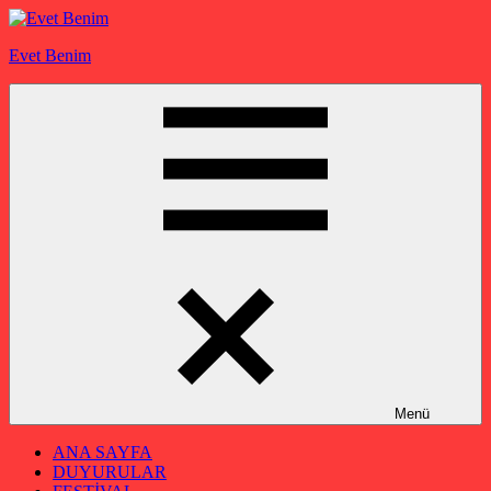
İçeriğe
geç
Evet Benim
Menü
ANA SAYFA
DUYURULAR