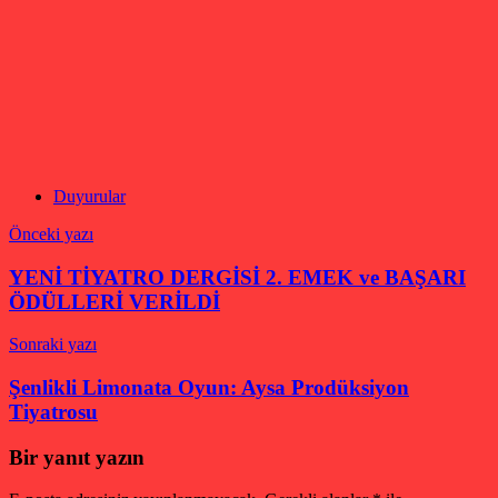
Duyurular
Yazı
Önceki yazı
gezinmesi
YENİ TİYATRO DERGİSİ 2. EMEK ve BAŞARI
ÖDÜLLERİ VERİLDİ
Sonraki yazı
Şenlikli Limonata Oyun: Aysa Prodüksiyon
Tiyatrosu
Bir yanıt yazın