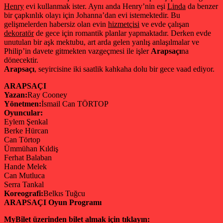
Henry
evi kullanmak ister. Aynı anda Henry’nin eşi
Linda
da benzer
bir çapkınlık olayı için Johanna’dan evi istemektedir. Bu
gelişmelerden habersiz olan evin
hizmetçisi
ve evde çalışan
dekoratör
de gece için romantik planlar yapmaktadır. Derken evde
unutulan bir aşk mektubu, art arda gelen yanlış anlaşılmalar ve
Philip’in davete gitmekten vazgeçmesi ile işler
Arapsaçı
na
dönecektir.
Arapsaçı
, seyircisine iki saatlik kahkaha dolu bir gece vaad ediyor.
ARAPSAÇI
Yazan:
Ray Cooney
Yönetmen:
İsmail Can TÖRTOP
Oyuncular:
Eylem Şenkal
Berke Hürcan
Can Törtop
Ümmühan Kıldiş
Ferhat Balaban
Hande Melek
Can Mutluca
Serra Tankal
Koreografi:
Belkıs Tuğcu
ARAPSAÇI Oyun Programı
MyBilet üzerinden bilet almak için tıklayın: