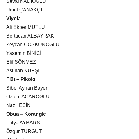
Seval KADIOĞLU
Umut ÇANAKÇI
Viyola
Ali Ekber MUTLU
Bertugan ALBAYRAK
Zeycan COŞKUNOĞLU
Yasemin BİNİCİ
Elif SÖNMEZ
Aslıhan KUPŞİ
Flüt – Pikolo
Sibel Ayhan Bayer
Özlem ACAROĞLU
Nazlı ESİN
Obua – Korangle
Fulya AYBARS
Özgür TURGUT