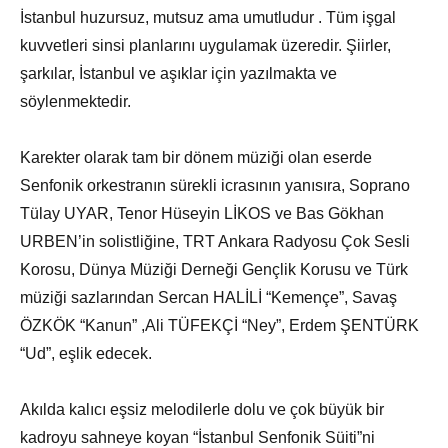
İstanbul huzursuz, mutsuz ama umutludur . Tüm işgal
kuvvetleri sinsi planlarını uygulamak üzeredir. Şiirler,
şarkılar, İstanbul ve aşıklar için yazılmakta ve
söylenmektedir.
Karekter olarak tam bir dönem müziği olan eserde
Senfonik orkestranın sürekli icrasının yanısıra, Soprano
Tülay UYAR, Tenor Hüseyin LİKOS ve Bas Gökhan
URBEN’in solistliğine, TRT Ankara Radyosu Çok Sesli
Korosu, Dünya Müziği Derneği Gençlik Korusu ve Türk
müziği sazlarından Sercan HALİLİ “Kemençe”, Savaş
ÖZKÖK “Kanun” ,Ali TÜFEKÇİ “Ney”, Erdem ŞENTÜRK
“Ud”, eşlik edecek.
Akılda kalıcı eşsiz melodilerle dolu ve çok büyük bir
kadroyu sahneye koyan “İstanbul Senfonik Süiti”ni