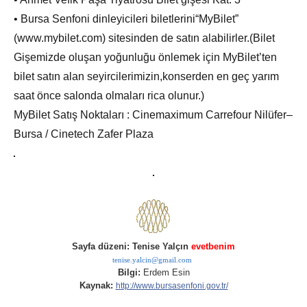
• Bursa Senfoni dinleyicileri biletlerini“MyBilet”
(www.mybilet.com) sitesinden de satın alabilirler.(Bilet
Gişemizde oluşan yoğunluğu önlemek için MyBilet’ten
bilet satın alan seyircilerimizin,konserden en geç yarım
saat önce salonda olmaları rica olunur.)
MyBilet Satış Noktaları : Cinemaximum Carrefour Nilüfer–
Bursa / Cinetech Zafer Plaza
Sayfa düzeni: Tenise Yalçın
evetbenim
tenise.yalcin@gmail.com
Bilgi:
Erdem Esin
Kaynak:
http://www.bursasenfoni.gov.tr/