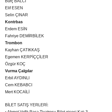
Burç BALCI
Elif ESEN
Selin ÇINAR
Kontrbas
Erdem ESİN
Fahriye DEMİRBİLEK
Trombon
Kayhan ÇATIKKAŞ
Egemen KERPİÇÇİLER
Özgür KOÇ
Vurma Çalgılar
Erbil AYDINLI
Cem KEBABCI
Mert KOCAİLİ
BİLET SATIŞ YERLERİ:
• Ahmet Vefik Paşa Tiyatrosu Bilet gişesi Kat: 3