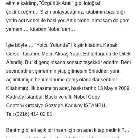
elimle kaldırıp, "Özgürlük Anıtı" gibi fotoğraf
çektireceğim… Sizin anlayacağınız; kitabımın basıldığı
yerin adı Nobel ile başlıyor. Artık Nobel almasam da gam
yemem…. Kitabım Nobel’den…
İşte böyle…. "Yolcu Yolunda" İlk şiir kitabım. Kapak
Görsel Tasarım: Metin Akbaş Yaptı. Editörlüğünü de Dilek
Altındiş. Bu iki genç insana sonsuz teşekkür ederim. Beni
sevindirdiler, şiirlerimin yitip gitmesini önlediler, yeni
açılımlar için benim önüme geniş olanaklar serdiler…
Kitabımın: İlk basımı on adet, baskı tarihi: 13 Mayıs 2009
Kadıköy İstanbul. Baskı ve cilt: Nobel Copy
Center&Kırtasiye Göztepe-Kadıköy İSTANBUL
Tel: (0216) 414 02 81
Benim gibi eli açık bir insan için on adet kitap nedir ki?…