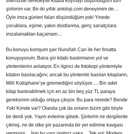
sitemizde neredeyse kitaba koymayı düşündüğüm tüm
şiirlerim var. Bir-iki yıllık antoloji.com deneyimim de…
Öyle imza günleri falan düşündüğüm yok! Yinede
çocuklara, eşime, yakın dostlarıma, genç sanatçılara
imzalamaktan kaçamam…
Bu konuyu komşum şair Nurullah Can ile her fırsatta
konuşuyorum. Bana şiir kitabı bastırmanın yol ve
yöntemlerini anlatıyor. En ilginci de fotokopi yöntemiyle
kitabın basılacağını; ancak bu yöntemle basılan kitapların,
Milli Kütüphane’ye giremediğini söylüyor…. Bin adet
kitap bastırabilmek için en az bin beş yüz TL paraya
gereksinim olduğu ortaya çıkıyor. Bu para nerede? Bende
Yok! Kimde var? Olanda çok da onların bizim gibi böyle
bir derdi yok. Yayın evlerine gitsek. Şiirlerim ne dergilerde
çıkmış, ne de ülke şiir pazarında bir yer edinme kavgası
vermişim… İşin bu yanı ümitsiz vaka… Tek yol: Modern