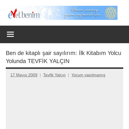
İçeriğe
geç
Evet
Benim
Ben de kitaplı şair sayılırım: İlk Kitabım Yolcu
Yolunda TEVFİK YALÇIN
17 Mayıs 2009
Tevfik Yalçın
Yorum yapılmamış