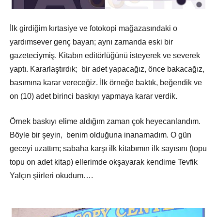
İlk girdiğim kırtasiye ve fotokopi mağazasındaki o
yardımsever genç bayan; aynı zamanda eski bir
gazeteciymiş. Kitabın editörlüğünü isteyerek ve severek
yaptı. Kararlaştırdık; bir adet yapacağız, önce bakacağız,
basımına karar vereceğiz. İlk örneğe baktık, beğendik ve
on (10) adet birinci baskıyı yapmaya karar verdik.
Örnek baskıyı elime aldığım zaman çok heyecanlandım.
Böyle bir şeyin, benim olduğuna inanamadım. O gün
geceyi uzattım; sabaha karşı ilk kitabımın ilk sayısını (topu
topu on adet kitap) ellerimde okşayarak kendime Tevfik
Yalçın şiirleri okudum….