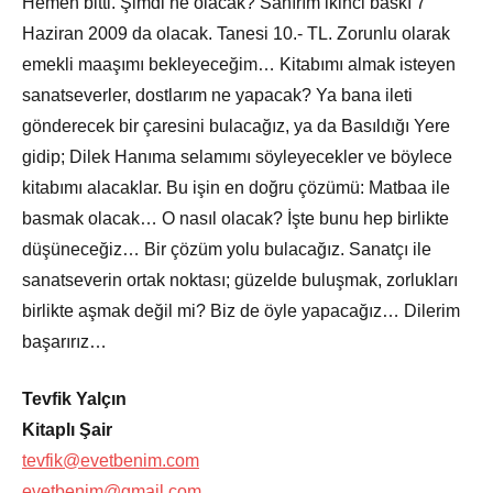
Hemen bitti. Şimdi ne olacak? Sanırım ikinci baskı 7
Haziran 2009 da olacak. Tanesi 10.- TL. Zorunlu olarak
emekli maaşımı bekleyeceğim… Kitabımı almak isteyen
sanatseverler, dostlarım ne yapacak? Ya bana ileti
gönderecek bir çaresini bulacağız, ya da Basıldığı Yere
gidip; Dilek Hanıma selamımı söyleyecekler ve böylece
kitabımı alacaklar. Bu işin en doğru çözümü: Matbaa ile
basmak olacak… O nasıl olacak? İşte bunu hep birlikte
düşüneceğiz… Bir çözüm yolu bulacağız. Sanatçı ile
sanatseverin ortak noktası; güzelde buluşmak, zorlukları
birlikte aşmak değil mi? Biz de öyle yapacağız… Dilerim
başarırız…
Tevfik Yalçın
Kitaplı Şair
tevfik@evetbenim.com
evetbenim@gmail.com