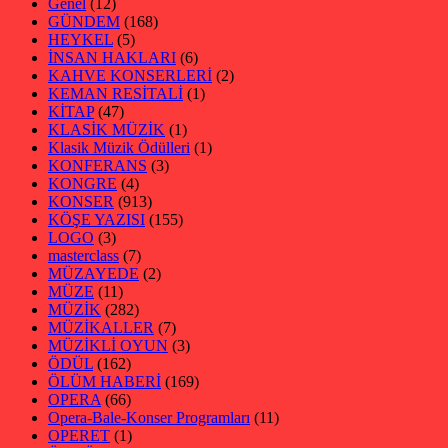
Genel
(12)
GÜNDEM
(168)
HEYKEL
(5)
İNSAN HAKLARI
(6)
KAHVE KONSERLERİ
(2)
KEMAN RESİTALİ
(1)
KİTAP
(47)
KLASİK MÜZİK
(1)
Klasik Müzik Ödülleri
(1)
KONFERANS
(3)
KONGRE
(4)
KONSER
(913)
KÖŞE YAZISI
(155)
LOGO
(3)
masterclass
(7)
MÜZAYEDE
(2)
MÜZE
(11)
MÜZİK
(282)
MÜZİKALLER
(7)
MÜZİKLİ OYUN
(3)
ÖDÜL
(162)
ÖLÜM HABERİ
(169)
OPERA
(66)
Opera-Bale-Konser Programları
(11)
OPERET
(1)