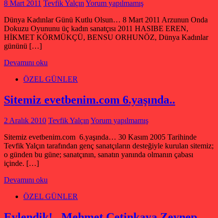
8 Mart 2011
Tevfik Yalçın
Yorum yapılmamış
Dünya Kadınlar Günü Kutlu Olsun… 8 Mart 2011 Arzunun Onda
Dokuzu Oyununu üç kadın sanatçısı 2011 HASIBE EREN,
HİKMET KÖRMÜKÇÜ, BENSU ORHUNÖZ, Dünya Kadınlar
gününü […]
Devamını oku
ÖZEL GÜNLER
Sitemiz evetbenim.com 6.yaşında..
2 Aralık 2010
Tevfik Yalçın
Yorum yapılmamış
Sitemiz evetbenim.com 6.yaşında… 30 Kasım 2005 Tarihinde
Tevfik Yalçın tarafından genç sanatçıların desteğiyle kurulan sitemiz;
o günden bu güne; sanatçının, sanatın yanında olmanın çabası
içinde. […]
Devamını oku
ÖZEL GÜNLER
Evlendik!.. Mehmet Çetinkaya Zeynep