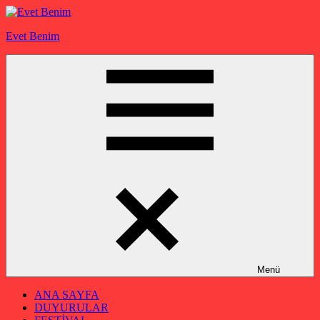
İçeriğe
geç
Evet Benim
Menü
ANA SAYFA
DUYURULAR