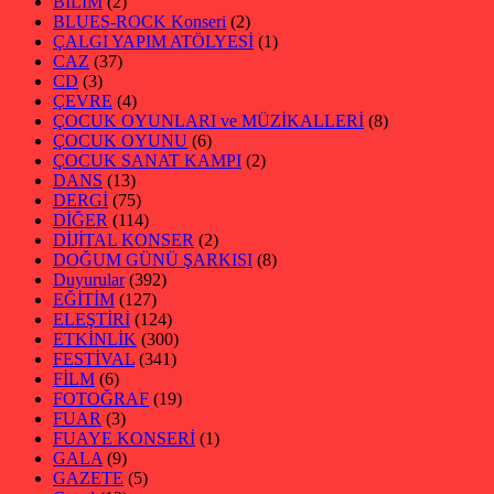
BİLİM
(2)
BLUES-ROCK Konseri
(2)
ÇALGI YAPIM ATÖLYESİ
(1)
CAZ
(37)
CD
(3)
ÇEVRE
(4)
ÇOCUK OYUNLARI ve MÜZİKALLERİ
(8)
ÇOCUK OYUNU
(6)
ÇOCUK SANAT KAMPI
(2)
DANS
(13)
DERGİ
(75)
DİĞER
(114)
DİJİTAL KONSER
(2)
DOĞUM GÜNÜ ŞARKISI
(8)
Duyurular
(392)
EĞİTİM
(127)
ELEŞTİRİ
(124)
ETKİNLİK
(300)
FESTİVAL
(341)
FİLM
(6)
FOTOĞRAF
(19)
FUAR
(3)
FUAYE KONSERİ
(1)
GALA
(9)
GAZETE
(5)