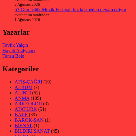
2 Ağustos 2026
53.Gümüşlük Müzik Festivali hız kesmeden devam ediyor
evetbenim tarafından
1 Ağustos 2026
Yazarlar
Tevfik Yalçın
Hayati Asılyazıcı
Tansu Bele
Kategoriler
AFİŞ-ÇAĞRI
(19)
ALBÜM
(7)
ALINTI
(52)
ANMA
(105)
ARKEOLOJİ
(3)
ATATÜRK
(51)
BALE
(39)
BAROK-ŞAN
(1)
BİENAL
(1)
BİLDİRİ SANAT
(45)