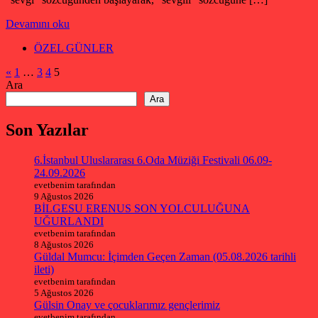
Devamını oku
ÖZEL GÜNLER
Yazı
Önceki
«
1
…
3
4
5
yazılar
Ara
sayfalaması
Ara
Son Yazılar
6.İstanbul Uluslararası 6.Oda Müziği Festivali 06.09-
24.09.2026
evetbenim tarafından
9 Ağustos 2026
BİLGESU ERENUS SON YOLCULUĞUNA
UĞURLANDI
evetbenim tarafından
8 Ağustos 2026
Güldal Mumcu: İçimden Geçen Zaman (05.08.2026 tarihli
ileti)
evetbenim tarafından
5 Ağustos 2026
Gülsin Onay ve çocuklarımız gençlerimiz
evetbenim tarafından