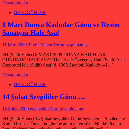
Devamını oku
ÖZEL GÜNLER
8 Mart Dünya Kadınlar Günü ve Resim
Sanatçısı Hale Asaf
11 Mart 2009
Tevfik Yalçın
Yorum yapılmamış
SH (Saklı Haber) 8 MART 2009 DÜNYA KADINLAR
GÜNÜNDE HALE ASAF Hale Asaf: Özgeçmiş Hale (Salih) Asaf,
OtoportreHale (Salih) Asaf (d. 1905, İstanbul Kadıköy – […]
Devamını oku
ÖZEL GÜNLER
14 Şubat Sevgililer Günü….
15 Şubat 2009
evetbenim
Yorum yapılmamış
SH (Saklı Haber) 14 Şubat Sevgililer Günü Sevenlere – Sevilenlere
Kutlu Olsun… Önce, bu gününe adını veren sözcüğün kökü olan
"sevgi" sözcüğünden başlayarak, "sevgili" sözcüğüne […]