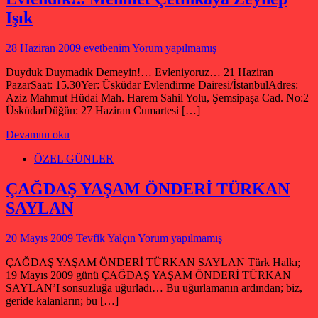
Işık
28 Haziran 2009
evetbenim
Yorum yapılmamış
Duyduk Duymadık Demeyin!… Evleniyoruz… 21 Haziran
PazarSaat: 15.30Yer: Üsküdar Evlendirme Dairesi/İstanbulAdres:
Aziz Mahmut Hüdai Mah. Harem Sahil Yolu, Şemsipaşa Cad. No:2
ÜsküdarDüğün: 27 Haziran Cumartesi […]
Devamını oku
ÖZEL GÜNLER
ÇAĞDAŞ YAŞAM ÖNDERİ TÜRKAN
SAYLAN
20 Mayıs 2009
Tevfik Yalçın
Yorum yapılmamış
ÇAĞDAŞ YAŞAM ÖNDERİ TÜRKAN SAYLAN Türk Halkı;
19 Mayıs 2009 günü ÇAĞDAŞ YAŞAM ÖNDERİ TÜRKAN
SAYLAN’I sonsuzluğa uğurladı… Bu uğurlamanın ardından; biz,
geride kalanların; bu […]