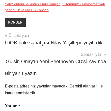
Salı:Senfoni ile Yunus Emre İlahileri
,
9 Temmuz Cuma:Amerikalı
şarkıcı Della MILES Konseri
KONSER
Yazı
Önceki yazı
İDOB bale sanatçısı Nilay Yeşiltepe'yi yitirdik.
gezinmesi
Sonraki yazı
Gülsin Onay'ın Yeni Beethoven CD'si Yayında
Bir yanıt yazın
E-posta adresiniz yayınlanmayacak.
Gerekli alanlar
*
ile
işaretlenmişlerdir
Yorum
*