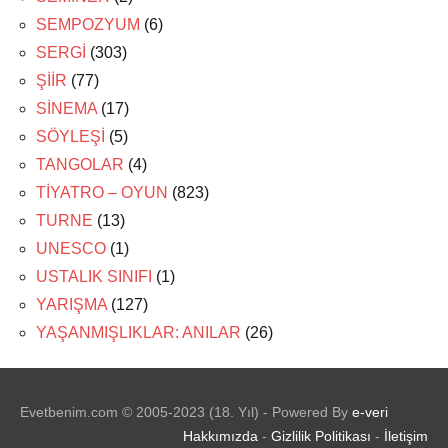
SEMPOZYUM
(6)
SERGİ
(303)
ŞİİR
(77)
SİNEMA
(17)
SÖYLEŞİ
(5)
TANGOLAR
(4)
TİYATRO – OYUN
(823)
TURNE
(13)
UNESCO
(1)
USTALIK SINIFI
(1)
YARIŞMA
(127)
YAŞANMIŞLIKLAR: ANILAR
(26)
Evetbenim.com © 2005-2023 (18. Yıl) - Powered By
e-veri
Hakkımızda
-
Gizlilik Politikası
-
İletişim