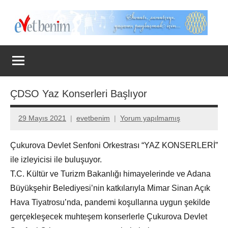
İçeriğe
geç
Evet
Benim
ÇDSO Yaz Konserleri Başlıyor
29 Mayıs 2021
evetbenim
Yorum yapılmamış
Çukurova Devlet Senfoni Orkestrası “YAZ KONSERLERİ”
ile izleyicisi ile buluşuyor.
T.C. Kültür ve Turizm Bakanlığı himayelerinde ve Adana
Büyükşehir Belediyesi’nin katkılarıyla Mimar Sinan Açık
Hava Tiyatrosu’nda, pandemi koşullarına uygun şekilde
gerçekleşecek muhteşem konserlerle Çukurova Devlet