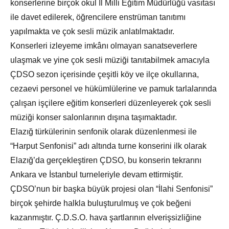
konserlerine birçok okul İl Milli Eğitim Müdürlüğü vasıtası
ile davet edilerek, öğrencilere enstrüman tanıtımı
yapılmakta ve çok sesli müzik anlatılmaktadır.
Konserleri izleyeme imkânı olmayan sanatseverlere
ulaşmak ve yine çok sesli müziği tanıtabilmek amacıyla
ÇDSO sezon içerisinde çeşitli köy ve ilçe okullarına,
cezaevi personel ve hükümlülerine ve pamuk tarlalarında
çalışan işçilere eğitim konserleri düzenleyerek çok sesli
müziği konser salonlarının dışına taşımaktadır.
Elazığ türkülerinin senfonik olarak düzenlenmesi ile
“Harput Senfonisi” adı altında turne konserini ilk olarak
Elazığ’da gerçekleştiren ÇDSO, bu konserin tekrarını
Ankara ve İstanbul turneleriyle devam ettirmiştir.
ÇDSO’nun bir başka büyük projesi olan “İlahi Senfonisi”
birçok şehirde halkla buluşturulmuş ve çok beğeni
kazanmıştır. Ç.D.S.O. hava şartlarının elverişsizliğine