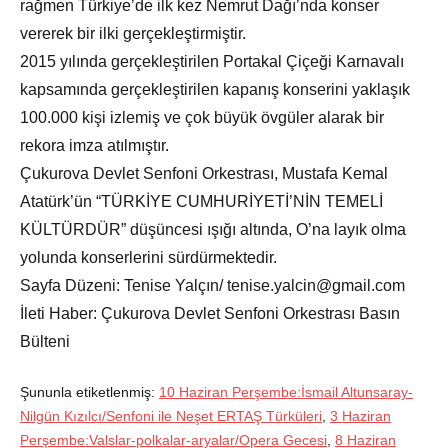
rağmen Türkiye’de ilk kez Nemrut Dağı’nda konser
vererek bir ilki gerçekleştirmiştir.
2015 yılında gerçekleştirilen Portakal Çiçeği Karnavalı
kapsamında gerçekleştirilen kapanış konserini yaklaşık
100.000 kişi izlemiş ve çok büyük övgüler alarak bir
rekora imza atılmıştır.
Çukurova Devlet Senfoni Orkestrası, Mustafa Kemal
Atatürk’ün “TÜRKİYE CUMHURİYETİ’NİN TEMELİ
KÜLTÜRDÜR” düşüncesi ışığı altında, O’na layık olma
yolunda konserlerini sürdürmektedir.
Sayfa Düzeni: Tenise Yalçın/ tenise.yalcin@gmail.com
İleti Haber: Çukurova Devlet Senfoni Orkestrası Basın
Bülteni
Şununla etiketlenmiş:
10 Haziran Perşembe:İsmail Altunsaray-
Nilgün Kızılcı/Senfoni ile Neşet ERTAŞ Türküleri
,
3 Haziran
Perşembe:Valslar-polkalar-aryalar/Opera Gecesi
,
8 Haziran