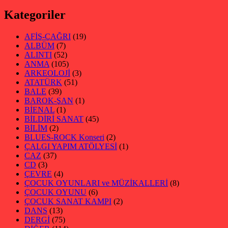
Kategoriler
AFİŞ-ÇAĞRI
(19)
ALBÜM
(7)
ALINTI
(52)
ANMA
(105)
ARKEOLOJİ
(3)
ATATÜRK
(51)
BALE
(39)
BAROK-ŞAN
(1)
BİENAL
(1)
BİLDİRİ SANAT
(45)
BİLİM
(2)
BLUES-ROCK Konseri
(2)
ÇALGI YAPIM ATÖLYESİ
(1)
CAZ
(37)
CD
(3)
ÇEVRE
(4)
ÇOCUK OYUNLARI ve MÜZİKALLERİ
(8)
ÇOCUK OYUNU
(6)
ÇOCUK SANAT KAMPI
(2)
DANS
(13)
DERGİ
(75)