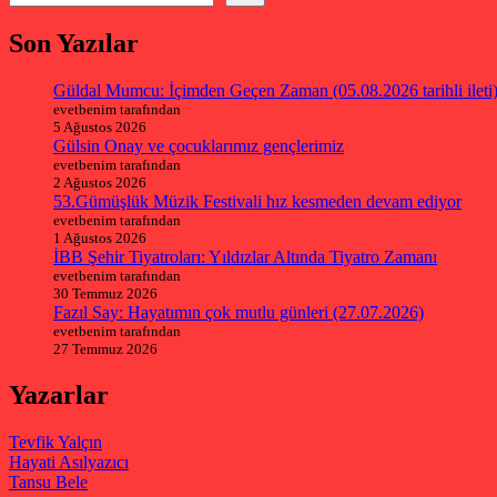
Son Yazılar
Güldal Mumcu: İçimden Geçen Zaman (05.08.2026 tarihli ileti
evetbenim tarafından
5 Ağustos 2026
Gülsin Onay ve çocuklarımız gençlerimiz
evetbenim tarafından
2 Ağustos 2026
53.Gümüşlük Müzik Festivali hız kesmeden devam ediyor
evetbenim tarafından
1 Ağustos 2026
İBB Şehir Tiyatroları: Yıldızlar Altında Tiyatro Zamanı
evetbenim tarafından
30 Temmuz 2026
Fazıl Say: Hayatımın çok mutlu günleri (27.07.2026)
evetbenim tarafından
27 Temmuz 2026
Yazarlar
Tevfik Yalçın
Hayati Asılyazıcı
Tansu Bele