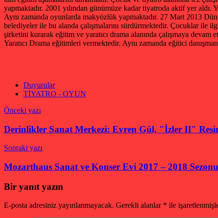
yapmaktadır. 2001 yılından günümüze kadar tiyatroda aktif yer aldı. 
Aynı zamanda oyunlarda makyözlük yapmaktadır. 27 Mart 2013 Dünya T
belediyeler ile bu alanda çalışmalarını sürdürmektedir. Çocuklar ile i
şirketini kurarak eğitim ve yaratıcı drama alanında çalışmaya devam 
Yaratıcı Drama eğitimleri vermektedir. Aynı zamanda eğitici danışman
Duyurular
TİYATRO - OYUN
Yazı
Önceki yazı
gezinmesi
Derinlikler Sanat Merkezi: Evren Gül, "İzler II" Resi
Sonraki yazı
Mozarthaus Sanat ve Konser Evi 2017 – 2018 Sezonu 
Bir yanıt yazın
E-posta adresiniz yayınlanmayacak.
Gerekli alanlar
*
ile işaretlenmişl