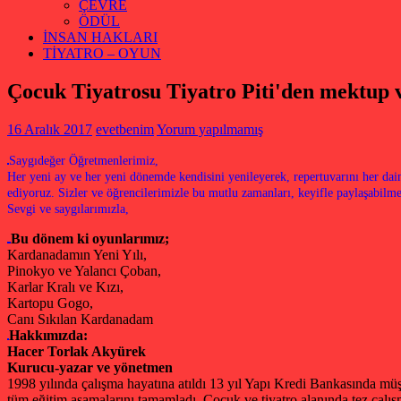
ÇEVRE
ÖDÜL
İNSAN HAKLARI
TİYATRO – OYUN
Çocuk Tiyatrosu Tiyatro Piti'den mektup 
16 Aralık 2017
evetbenim
Yorum yapılmamış
Saygıdeğer Öğretmenlerimiz,
Her yeni ay ve her yeni dönemde kendisini yenileyerek, repertuvarını her daim
ediyoruz. Sizler ve öğrencilerimizle bu mutlu zamanları, keyifle paylaşabilm
Sevgi ve saygılarımızla,
Bu dönem ki oyunlarımız;
Kardanadamın Yeni Yılı,
Pinokyo ve Yalancı Çoban,
Karlar Kralı ve Kızı,
Kartopu Gogo,
Canı Sıkılan Kardanadam
Hakkımızda:
Hacer Torlak Akyürek
Kurucu-yazar ve yönetmen
1998 yılında çalışma hayatına atıldı 13 yıl Yapı Kredi Bankasında müş
tüm eğitim aşamalarını tamamladı. Çocuk ve tiyatro alanında tez çalışm