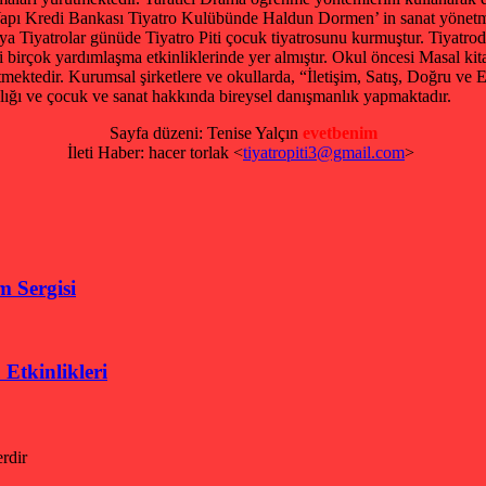
Yapı Kredi Bankası Tiyatro Kulübünde Haldun Dormen’ in sanat yönetmenl
iyatrolar günüde Tiyatro Piti çocuk tiyatrosunu kurmuştur. Tiyatrod
lgi birçok yardımlaşma etkinliklerinde yer almıştır. Okul öncesi Masal k
etmektedir. Kurumsal şirketlere ve okullarda, “İletişim, Satış, Doğru v
lığı ve çocuk ve sanat hakkında bireysel danışmanlık yapmaktadır.
Sayfa düzeni: Tenise Yalçın
evetbenim
İleti Haber: hacer torlak <
tiyatropiti3@gmail.com
>
m Sergisi
Etkinlikleri
erdir