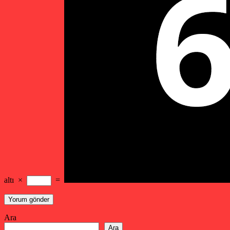
altı
×
=
Ara
Ara