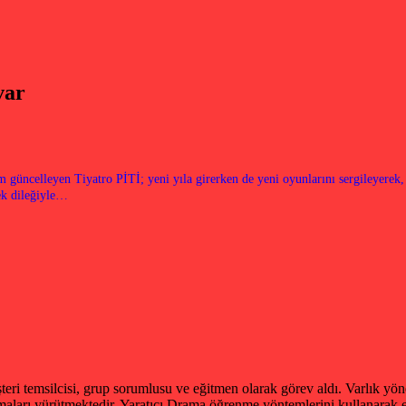
var
 güncelleyen Tiyatro PİTİ; yeni yıla girerken de yeni oyunlarını sergileyerek,
ek dileğiyle…
teri temsilcisi, grup sorumlusu ve eğitmen olarak görev aldı. Varlık yö
aları yürütmektedir. Yaratıcı Drama öğrenme yöntemlerini kullanarak eği