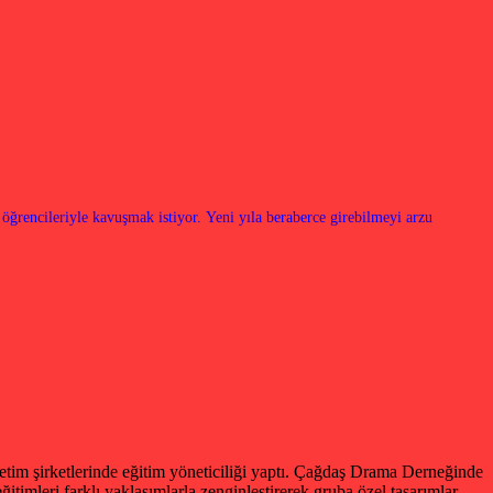
 öğrencileriyle kavuşmak istiyor. Yeni yıla beraberce girebilmeyi arzu
netim şirketlerinde eğitim yöneticiliği yaptı. Çağdaş Drama Derneğinde
timleri farklı yaklaşımlarla zenginleştirerek gruba özel tasarımlar