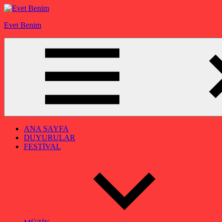
İçeriğe
geç
Evet Benim
ANA SAYFA
DUYURULAR
FESTİVAL