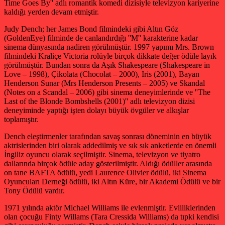
Time Goes By'' adlı romantik komedi dizisiyle televizyon kariyerine
kaldığı yerden devam etmiştir.
Judy Dench; her James Bond filmindeki gibi Altın Göz
(GoldenEye) filminde de canlandırdığı ''M'' karakterine kadar
sinema dünyasında nadiren görülmüştür. 1997 yapımı Mrs. Brown
filmindeki Kraliçe Victoria rolüyle birçok dikkate değer ödüle layık
görülmüştür. Bundan sonra da Aşık Shakespeare (Shakespeare in
Love – 1998), Çikolata (Chocolat – 2000), Iris (2001), Bayan
Henderson Sunar (Mrs Henderson Presents – 2005) ve Skandal
(Notes on a Scandal – 2006) gibi sinema deneyimlerinde ve ''The
Last of the Blonde Bombshells (2001)'' adlı televizyon dizisi
deneyiminde yaptığı işten dolayı büyük övgüler ve alkışlar
toplamıştır.
Dench eleştirmenler tarafından savaş sonrası döneminin en büyük
aktrislerinden biri olarak addedilmiş ve sık sık anketlerde en önemli
İngiliz oyuncu olarak seçilmiştir. Sinema, televizyon ve tiyatro
dallarında birçok ödüle aday gösterilmiştir. Aldığı ödüller arasında
on tane BAFTA ödülü, yedi Laurence Olivier ödülü, iki Sinema
Oyuncuları Derneği ödülü, iki Altın Küre, bir Akademi Ödülü ve bir
Tony Ödülü vardır.
1971 yılında aktör Michael Williams ile evlenmiştir. Evliliklerinden
olan çocuğu Finty Willams (Tara Cressida Williams) da tıpki kendisi