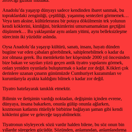
zerreciği gizlidir mutlaka.
Anadolu’da yaşayıp dünyayı sadece kendinden ibaret sanmak, bu
topraklardaki zenginliği, çeşitliliği, yaşanmış sentezleri görmemek…
Veya tam aksine, kültürlerarası bir potaya dökülmenin tek yolunun
kendi köklerini, kimliğini, birikimlerini umursamamaktan geçtiğini
düşünmek… Bu yaklaşımlar aynı anlam yitimi, aynı belleksizleşme
sürecinin iki yüzüdür aslında.
Oysa Anadolu’da yaşayıp kültürü, sanatı, insanı, hayatı dünden
bugüne var eden çabaları görebilmek, sahiplenebilmek o kadar da
zor olmasa gerek. Bu memleketin her köşesinde 2000 yıl öncesinden
bize bakan ve sayıları yüzü geçen antik tiyatro yapılarını görmek,
onları yeniden oyunlarla buluşturmak o kadar zor değil. Kökleri çok
derinlere uzanan çınarın günümüzde Cumhuriyet kazanımları ve
kurumlarıyla ayakta kaldığını bilmek o kadar zor değil.
Tiyatro hatırlayarak tanıklık etmektir.
Bilimin ve iletişimin vardığı noktadan, değişimin içinden evrene,
dünyaya, insana bakarken, onunla gülüp onunla ağlarken,
kozmosun katlarını ritüeliyle birbirine bağlayan şaman gibi kendi
köklerini güne ve geleceğe taşıyabilmektir.
Tiyatronun söyleyecek sözü vardır halden bilene, bu söz onun bin
yıllardır süregelen gücüdür. Sözünden, anlamından, anlamlandırma