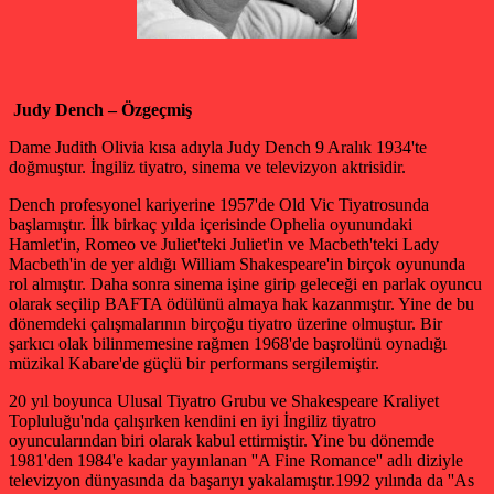
Judy Dench – Özgeçmiş
Dame Judith Olivia kısa adıyla Judy Dench 9 Aralık 1934'te
doğmuştur. İngiliz tiyatro, sinema ve televizyon aktrisidir.
Dench profesyonel kariyerine 1957'de Old Vic Tiyatrosunda
başlamıştır. İlk birkaç yılda içerisinde Ophelia oyunundaki
Hamlet'in, Romeo ve Juliet'teki Juliet'in ve Macbeth'teki Lady
Macbeth'in de yer aldığı William Shakespeare'in birçok oyununda
rol almıştır. Daha sonra sinema işine girip geleceği en parlak oyuncu
olarak seçilip BAFTA ödülünü almaya hak kazanmıştır. Yine de bu
dönemdeki çalışmalarının birçoğu tiyatro üzerine olmuştur. Bir
şarkıcı olak bilinmemesine rağmen 1968'de başrolünü oynadığı
müzikal Kabare'de güçlü bir performans sergilemiştir.
20 yıl boyunca Ulusal Tiyatro Grubu ve Shakespeare Kraliyet
Topluluğu'nda çalışırken kendini en iyi İngiliz tiyatro
oyuncularından biri olarak kabul ettirmiştir. Yine bu dönemde
1981'den 1984'e kadar yayınlanan ''A Fine Romance'' adlı diziyle
televizyon dünyasında da başarıyı yakalamıştır.1992 yılında da ''As