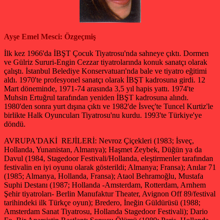
Ayşe Emel Mesci: Özgeçmiş
İlk kez 1966'da İBŞT Çocuk Tiyatrosu'nda sahneye çıktı. Dormen
ve Gülriz Sururi-Engin Cezzar tiyatrolarında konuk sanatçı olarak
çalıştı. İstanbul Belediye Konservatuarı'nda bale ve tiyatro eğitimi
aldı. 1970'te profesyonel sanatçı olarak İBŞT kadrosuna girdi. 12
Mart döneminde, 1971-74 arasında 3,5 yıl hapis yattı. 1974'te
Muhsin Ertuğrul tarafından yeniden İBŞT kadrosuna alındı.
1980'den sonra yurt dışına çıktı ve 1982'de İsveç'te Tuncel Kurtiz'le
birlikte Halk Oyuncuları Tiyatrosu'nu kurdu. 1993'te Türkiye'ye
döndü.
AVRUPA'DAKİ REJİLERİ: Nevroz Çiçekleri (1983; İsveç,
Hollanda, Yunanistan, Almanya); Haşmet Zeybek, Düğün ya da
Davul (1984, Stagedoor Festivali/Hollanda, eleştirmenler tarafından
festivalin en iyi oyunu olarak gösterildi; Almanya; Fransa); Anılar 71
(1985; Almanya, Hollanda, Fransa); Ataol Behramoğlu, Mustafa
Suphi Destanı (1987; Hollanda -Amsterdam, Rotterdam, Arnhem
Şehir tiyatroları- Berlin Manufaktur Theater, Avignon Off 89/festival
tarihindeki ilk Türkçe oyun); Bredero, İneğin Güldürüsü (1988;
Amsterdam Sanat Tiyatrosu, Hollanda Stagedoor Festivali); Dario