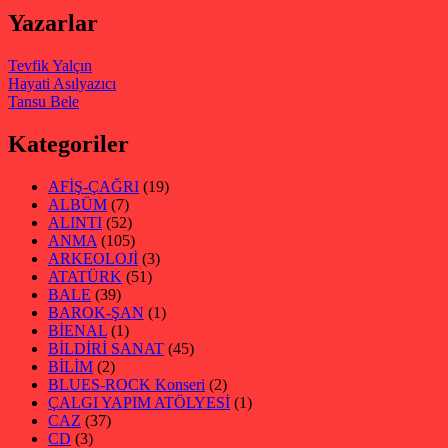
Yazarlar
Tevfik Yalçın
Hayati Asılyazıcı
Tansu Bele
Kategoriler
AFİŞ-ÇAĞRI
(19)
ALBÜM
(7)
ALINTI
(52)
ANMA
(105)
ARKEOLOJİ
(3)
ATATÜRK
(51)
BALE
(39)
BAROK-ŞAN
(1)
BİENAL
(1)
BİLDİRİ SANAT
(45)
BİLİM
(2)
BLUES-ROCK Konseri
(2)
ÇALGI YAPIM ATÖLYESİ
(1)
CAZ
(37)
CD
(3)