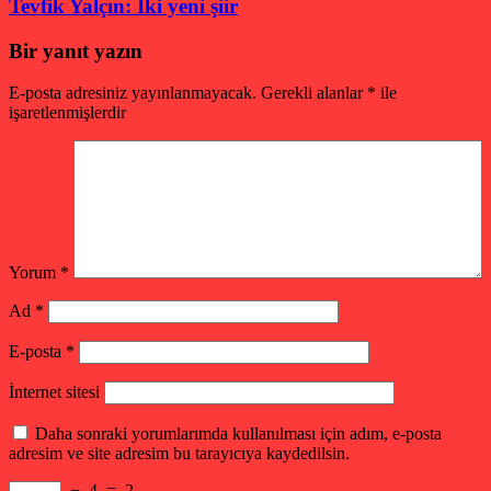
Tevfik Yalçın: İki yeni şiir
Bir yanıt yazın
E-posta adresiniz yayınlanmayacak.
Gerekli alanlar
*
ile
işaretlenmişlerdir
Yorum
*
Ad
*
E-posta
*
İnternet sitesi
Daha sonraki yorumlarımda kullanılması için adım, e-posta
adresim ve site adresim bu tarayıcıya kaydedilsin.
−
4
=
2