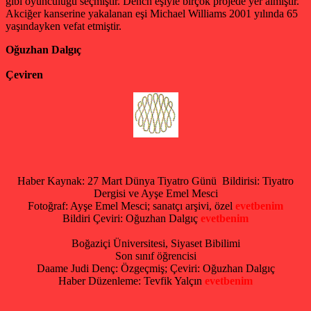
gibi oyunculuğu seçmiştir. Dench eşiyle birçok projede yer almıştır.
Akciğer kanserine yakalanan eşi Michael Williams 2001 yılında 65
yaşındayken vefat etmiştir.
Oğuzhan Dalgıç
Çeviren
Haber Kaynak: 27 Mart Dünya Tiyatro Günü Bildirisi: Tiyatro
Dergisi ve Ayşe Emel Mesci
Fotoğraf: Ayşe Emel Mesci; sanatçı arşivi, özel
evetbenim
Bildiri Çeviri: Oğuzhan Dalgıç
evetbenim
Boğaziçi Üniversitesi, Siyaset Bibilimi
Son sınıf öğrencisi
Daame Judi Denç: Özgeçmiş;
Çeviri: Oğuzhan Dalgıç
Haber Düzenleme: Tevfik Yalçın
evetbenim