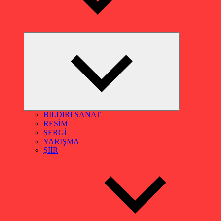
Alt
menüyü
genişlet
BİLDİRİ SANAT
RESİM
SERGİ
YARIŞMA
ŞİİR