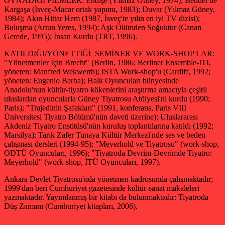
OYNADIĞI FİLMLER: Endişe (Yılmaz Güney, 1974); Bender'de
Kargaşa (İsveç-Macar ortak yapımı, 1983); Duvar (Yılmaz Güney,
1984); Akın Hittar Hem (1987, İsveç'te yılın en iyi TV dizisi);
Buluşma (Artun Yeres, 1994); Aşk Ölümden Soğuktur (Canan
Gerede, 1995); İnsan Kurdu (TRT, 1996).
KATILDIĞI/YÖNETTİĞİ SEMİNER VE WORK-SHOP'LAR:
"Yönetmenler İçin Brecht" (Berlin, 1986; Berliner Ensemble-ITI,
yöneten: Manfred Wekwerth); ISTA Work-shop'u (Cardiff, 1992;
yöneten: Eugenio Barba); Halk Oyuncuları bünyesinde
Anadolu'nun kültür-tiyatro kökenlerini araştırma amacıyla çeşitli
uluslardan oyuncularla Güney Tiyatrosu Atölyesi'ni kurdu (1990;
Paris); "Trajedinin Şafakları" (1991, konferans, Paris VIII
Üniversitesi Tiyatro Bölümü'nün daveti üzerine); Uluslararası
Akdeniz Tiyatro Enstitüsü'nün kuruluş toplantılarına katıldı (1992;
Marsilya); Tarık Zafer Tunaya Kültür Merkezi'nde ses ve beden
çalışması dersleri (1994-95); "Meyerhold ve Tiyatrosu" (work-shop,
ODTÜ Oyuncuları, 1996); "Tiyatroda Devrim-Devrimde Tiyatro:
Meyerhold" (work-shop, İTÜ Oyuncuları, 1997).
Ankara Devlet Tiyatrosu'nda yönetmen kadrosunda çalışmaktadır;
1999'dan beri Cumhuriyet gazetesinde kültür-sanat makaleleri
yazmaktadır. Yayımlanmış bir kitabı da bulunmaktadır: Tiyatroda
Düş Zamanı (Cumhuriyet kitapları, 2006).