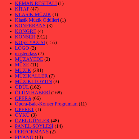
KEMAN RESİTALİ
(1)
KİTAP
(47)
KLASİK MÜZİK
(1)
Klasik Müzik Ödülleri
(1)
KONFERANS
(3)
KONGRE
(4)
KONSER
(912)
KÖŞE YAZISI
(155)
LOGO
(3)
masterclass
(7)
MÜZAYEDE
(2)
MÜZE
(11)
MÜZİK
(281)
MÜZİKALLER
(7)
MÜZİKLİ OYUN
(3)
ÖDÜL
(162)
ÖLÜM HABERİ
(168)
OPERA
(66)
Opera-Bale-Konser Programları
(11)
OPERET
(1)
ÖYKÜ
(3)
ÖZEL GÜNLER
(48)
PANEL-SÖYLEŞİ
(14)
PERFORMANS
(2)
PİYANO
(13)