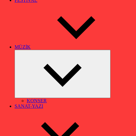
FESTİVAL
MÜZİK
Alt
menüyü
genişlet
KONSER
SANAT-YAZI