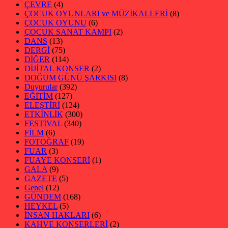
ÇEVRE
(4)
ÇOCUK OYUNLARI ve MÜZİKALLERİ
(8)
ÇOCUK OYUNU
(6)
ÇOCUK SANAT KAMPI
(2)
DANS
(13)
DERGİ
(75)
DİĞER
(114)
DİJİTAL KONSER
(2)
DOĞUM GÜNÜ ŞARKISI
(8)
Duyurular
(392)
EĞİTİM
(127)
ELEŞTİRİ
(124)
ETKİNLİK
(300)
FESTİVAL
(340)
FİLM
(6)
FOTOĞRAF
(19)
FUAR
(3)
FUAYE KONSERİ
(1)
GALA
(9)
GAZETE
(5)
Genel
(12)
GÜNDEM
(168)
HEYKEL
(5)
İNSAN HAKLARI
(6)
KAHVE KONSERLERİ
(2)