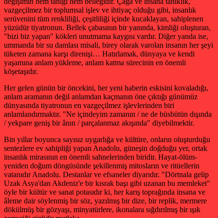
değişimin hem tanığı hem belleğidir. Çağa ve insana tanıklık,
vazgeçilmez bir toplumsal işlev ve ihtiyaç olduğu gibi, insanlık
serüvenini tüm renkliliği, çeşitliliği içinde kucaklayan, sahiplenen
yüzüdür tiyatronun. Bellek çabasının bir yanında, kimliği oluşturan,
"bizi biz yapan" kökleri unutmama kaygısı vardır. Diğer yanda ise,
ummanda bir su damlası misali, birey olarak varolan insanın her şeyi
tüketen zamana karşı direnişi… Hatırlamak, dünyaya ve kendi
yaşamına anlam yükleme, anlam katma sürecinin en önemli
köşetaşıdır.
Her gelen günün bir öncekini, her yeni haberin eskisini kovaladığı,
anlam aramanın değil anlamdan kaçmanın öne çıktığı günümüz
dünyasında tiyatronun en vazgeçilmez işlevlerinden biri
anlamlandırmaktır. "Ne içindeyim zamanın / ne de büsbütün dışında
/ yekpare geniş bir ânın / parçalanmaz akışında" diyebilmektir.
Bin yıllar boyunca sayısız uygarlığa ve kültüre, onların oluşturduğu
sentezlere ev sahipliği yapan Anadolu, güneşin doğduğu yer, ortak
insanlık mirasının en önemli sahnelerinden biridir. Hayat-ölüm-
yeniden doğum döngüsünde şekillenmiş mitosların ve ritüellerin
vatanıdır Anadolu. Destanlar ve efsaneler diyarıdır. "Dörtnala gelip
Uzak Asya'dan Akdeniz'e bir kısrak başı gibi uzanan bu memleket"
öyle bir kültür ve sanat potasıdır ki, her karış toprağında insana ve
âleme dair söylenmiş bir söz, yazılmış bir dize, bir replik, mermere
dökülmüş bir gözyaşı, minyatürlere, ikonalara sığdırılmış bir ışık