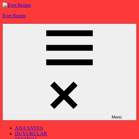
İçeriğe
geç
Evet Benim
Menü
ANA SAYFA
DUYURULAR