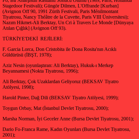
Fo, Bir Anarşistin Rastlantı Sonucu Ölümü (1989; Paris, Hollanda
Stagedoor Festivali); Güngör Dilmen, L'Offrande [Kurban]
(Avignon Off 90, 1991 Zürih Festivali, Paris Ménilmontant
Tiyatrosu, Nancy Théâtre de la Cuvette, Paris VIII Üniversitesi);
Nazım Hikmet-Ali Berktay, Un Cri à Travers Le Monde [Dünyaya
Atılan Çığlık] (Avignon Off 93).
TÜRKİYE'DEKİ REJİLERİ:
F. Garcia Lorca, Don Cristobita ile Dona Rosita'nın Acıklı
Güldürüsü (İBŞT, 1978);
Aziz Nesin (oyunlaştıran: Ali Berktay), Hukuk-ı Merkep
Beyannamesi (Nokta Tiyatrosu, 1996);
Ali Berktay, Çok Uzaklardan Geliyoruz (BEKSAV Tiyatro
Atölyesi, 1998);
Harold Pinter, Dağ Dili (BEKSAV Tiyatro Atölyesi, 1999);
Toygun Orbay, Mat (İstanbul Devlet Tiyatrosu, 2000);
Marsha Norman, İyi Geceler Anne (Bursa Devlet Tiyatrosu, 2001);
Dario Fo-Franca Rame, Kadın Oyunları (Bursa Devlet Tiyatrosu,
2001);