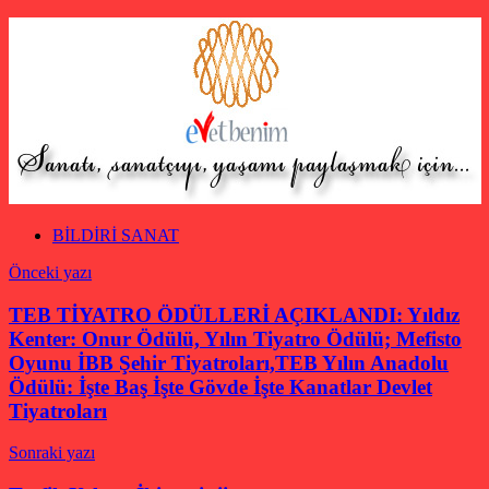
BİLDİRİ SANAT
Yazı
Önceki yazı
gezinmesi
TEB TİYATRO ÖDÜLLERİ AÇIKLANDI: Yıldız
Kenter: Onur Ödülü, Yılın Tiyatro Ödülü; Mefisto
Oyunu İBB Şehir Tiyatroları,TEB Yılın Anadolu
Ödülü: İşte Baş İşte Gövde İşte Kanatlar Devlet
Tiyatroları
Sonraki yazı