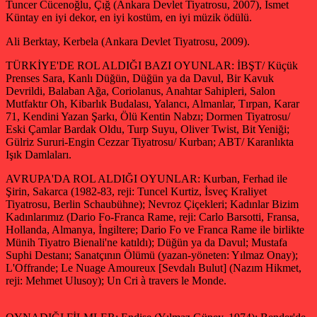
Tuncer Cücenoğlu, Çığ (Ankara Devlet Tiyatrosu, 2007), İsmet
Küntay en iyi dekor, en iyi kostüm, en iyi müzik ödülü.
Ali Berktay, Kerbela (Ankara Devlet Tiyatrosu, 2009).
TÜRKİYE'DE ROL ALDIĞI BAZI OYUNLAR: İBŞT/ Küçük
Prenses Sara, Kanlı Düğün, Düğün ya da Davul, Bir Kavuk
Devrildi, Balaban Ağa, Coriolanus, Anahtar Sahipleri, Salon
Mutfaktır Oh, Kibarlık Budalası, Yalancı, Almanlar, Tırpan, Karar
71, Kendini Yazan Şarkı, Ölü Kentin Nabzı; Dormen Tiyatrosu/
Eski Çamlar Bardak Oldu, Turp Suyu, Oliver Twist, Bit Yeniği;
Gülriz Sururi-Engin Cezzar Tiyatrosu/ Kurban; ABT/ Karanlıkta
Işık Damlaları.
AVRUPA'DA ROL ALDIĞI OYUNLAR: Kurban, Ferhad ile
Şirin, Sakarca (1982-83, reji: Tuncel Kurtiz, İsveç Kraliyet
Tiyatrosu, Berlin Schaubühne); Nevroz Çiçekleri; Kadınlar Bizim
Kadınlarımız (Dario Fo-Franca Rame, reji: Carlo Barsotti, Fransa,
Hollanda, Almanya, İngiltere; Dario Fo ve Franca Rame ile birlikte
Münih Tiyatro Bienali'ne katıldı); Düğün ya da Davul; Mustafa
Suphi Destanı; Sanatçının Ölümü (yazan-yöneten: Yılmaz Onay);
L'Offrande; Le Nuage Amoureux [Sevdalı Bulut] (Nazım Hikmet,
reji: Mehmet Ulusoy); Un Cri à travers le Monde.