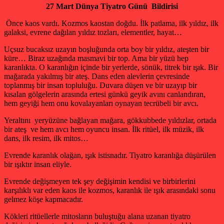
27 Mart Dünya Tiyatro Günü Bildirisi
Önce kaos vardı. Kozmos kaostan doğdu. İlk patlama, ilk yıldız, ilk
galaksi, evrene dağılan yıldız tozları, elementler, hayat…
Uçsuz bucaksız uzayın boşluğunda orta boy bir yıldız, ateşten bir
küre… Biraz uzağında masmavi bir top. Ama bir yüzü hep
karanlıkta. O karanlığın içinde bir yerlerde, sönük, titrek bir ışık. Bir
mağarada yakılmış bir ateş. Dans eden alevlerin çevresinde
toplanmış bir insan topluluğu. Duvara düşen ve bir uzayıp bir
kısalan gölgelerin arasında ertesi günkü geyik avını canlandıran,
hem geyiği hem onu kovalayanları oynayan tecrübeli bir avcı.
Yeraltını yeryüzüne bağlayan mağara, gökkubbede yıldızlar, ortada
bir ateş ve hem avcı hem oyuncu insan. İlk ritüel, ilk müzik, ilk
dans, ilk resim, ilk mitos…
Evrende karanlık olağan, ışık istisnadır. Tiyatro karanlığa düşürülen
bir ışıktır insan eliyle.
Evrende değişmeyen tek şey değişimin kendisi ve birbirlerini
karşılıklı var eden kaos ile kozmos, karanlık ile ışık arasındaki sonu
gelmez köşe kapmacadır.
Kökleri ritüellerle mitosların buluştuğu alana uzanan tiyatro