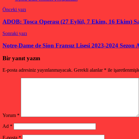
Yazı
Önceki yazı
gezinmesi
ADOB: Tosca Operası (27 Eylül, 7 Ekim, 16 Ekim) Sa
Sonraki yazı
Notre-Dame de Sion Fransız Lisesi 2023-2024 Sezon A
Bir yanıt yazın
E-posta adresiniz yayınlanmayacak.
Gerekli alanlar
*
ile işaretlenmişl
Yorum
*
Ad
*
E-posta
*