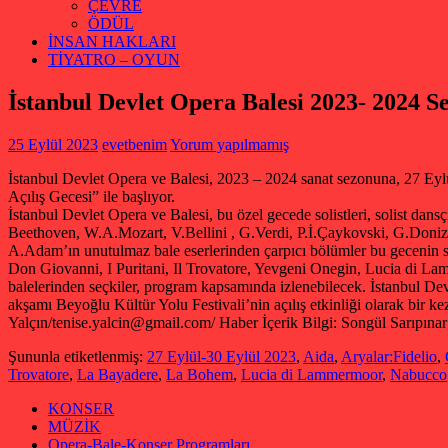
ÇEVRE
ÖDÜL
İNSAN HAKLARI
TİYATRO – OYUN
İstanbul Devlet Opera Balesi 2023- 2024 S
25 Eylül 2023
evetbenim
Yorum yapılmamış
İstanbul Devlet Opera ve Balesi, 2023 – 2024 sanat sezonuna, 27 Eyl
Açılış Gecesi” ile başlıyor.
İstanbul Devlet Opera ve Balesi, bu özel gecede solistleri, solist dans
Beethoven, W.A.Mozart, V.Bellini , G.Verdi, P.İ.Çaykovski, G.Donize
A.Adam’ın unutulmaz bale eserlerinden çarpıcı bölümler bu gecenin sat
Don Giovanni, I Puritani, Il Trovatore, Yevgeni Onegin, Lucia di L
balelerinden seçkiler, program kapsamında izlenebilecek. İstanbul De
akşamı Beyoğlu Kültür Yolu Festivali’nin açılış etkinliği olarak bir 
Yalçın/tenise.yalcin@gmail.com/ Haber İçerik Bilgi: Songül Sarıpınar
Şununla etiketlenmiş:
27 Eylül-30 Eylül 2023
,
Aida
,
Aryalar:Fidelio
,
Trovatore
,
La Bayadere
,
La Bohem
,
Lucia di Lammermoor
,
Nabucco
KONSER
MÜZİK
Opera-Bale-Konser Programları