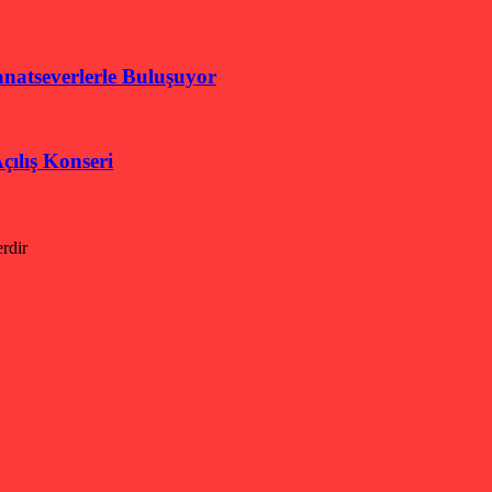
natseverlerle Buluşuyor
çılış Konseri
erdir