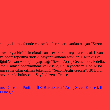
kileyici atmosferinde çok seçkin bir repertuvardan oluşan “Sezon
nsçılarıyla bir bütün olarak sanatseverlerin karşısına çıkacak.L.van
ya opera repertuvarındaki başyapıtlarından seçkiler; L.Minkus ve
efliğini Volkan Akkoç’un yapacağı “Sezon Açılış Gecesi”nde; Fidelio,
hème, Carmen operalarından ve Giselle, La Bayadère ve Don Kişot
erin satışa çıkar çıkmaz tükendiği ‘’Sezon Açılış Gecesi’’, 30 Eylül
everler ile buluşacak..
Sayfa düzeni: Tenise
aust
,
Giselle
,
I.Puritani
,
İDOB 2023-2024 Açılış Sezon Konseri
,
Il
i Onegin