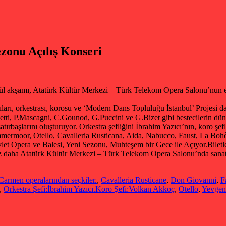
ezonu Açılış Konseri
ül akşamı, Atatürk Kültür Merkezi – Türk Telekom Opera Salonu’nun et
çıları, orkestrası, korosu ve ‘Modern Dans Topluluğu İstanbul’ Projesi da
tti, P.Mascagni, C.Gounod, G.Puccini ve G.Bizet gibi bestecilerin dün
ırbaşlarını oluşturuyor. Orkestra şefliğini İbrahim Yazıcı’nın, koro ş
ammermoor, Otello, Cavalleria Rusticana, Aida, Nabucco, Faust, La Bo
vlet Opera ve Balesi, Yeni Sezonu, Muhteşem bir Gece ile Açıyor.
Biletl
kez daha Atatürk Kültür Merkezi – Türk Telekom Opera Salonu’nda sanats
Carmen operalarından seçkiler.
,
Cavalleria Rusticane
,
Don Giovanni
,
F
,
Orkestra Şefi:İbrahim Yazıcı.Koro Şefi:Volkan Akkoç
,
Otello
,
Yevgen