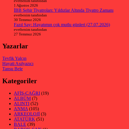
evetbenim tarafından
1 Ağustos 2026
İBB Şehir Tiyatroları: Yıldızlar Altında Tiyatro Zamanı
evetbenim tarafından
30 Temmuz 2026
Fazıl Say: Hayatımın çok mutlu günleri (27.07.2026)
evetbenim tarafından
27 Temmuz 2026
Yazarlar
Tevfik Yalçın
Hayati Asılyazıcı
Tansu Bele
Kategoriler
AFİŞ-ÇAĞRI
(19)
ALBÜM
(7)
ALINTI
(52)
ANMA
(105)
ARKEOLOJİ
(3)
ATATÜRK
(51)
BALE
(39)