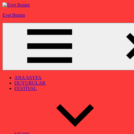
İçeriğe
geç
Evet Benim
ANA SAYFA
DUYURULAR
FESTİVAL