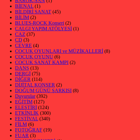
BAROK-ŞAN
(1)
BİENAL
(1)
BİLDİRİ SANAT
(45)
BİLİM
(2)
BLUES-ROCK Konseri
(2)
ÇALGI YAPIM ATÖLYESİ
(1)
CAZ
(37)
CD
(3)
ÇEVRE
(4)
ÇOCUK OYUNLARI ve MÜZİKALLERİ
(8)
ÇOCUK OYUNU
(6)
ÇOCUK SANAT KAMPI
(2)
DANS
(13)
DERGİ
(75)
DİĞER
(114)
DİJİTAL KONSER
(2)
DOĞUM GÜNÜ ŞARKISI
(8)
Duyurular
(392)
EĞİTİM
(127)
ELEŞTİRİ
(124)
ETKİNLİK
(300)
FESTİVAL
(340)
FİLM
(6)
FOTOĞRAF
(19)
FUAR
(3)