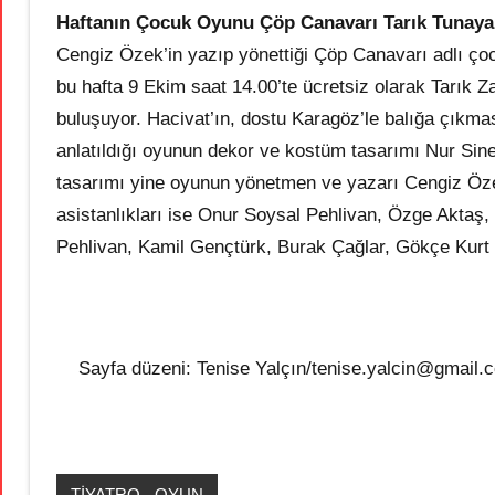
Haftanın Çocuk Oyunu
Çöp Canavarı Tarık Tunaya
Cengiz Özek’in yazıp yönettiği Çöp Canavarı adlı ço
bu hafta 9 Ekim saat 14.00’te ücretsiz olarak Tarık Z
buluşuyor. Hacivat’ın, dostu Karagöz’le balığa çıkmas
anlatıldığı oyunun dekor ve kostüm tasarımı Nur Sin
tasarımı yine oyunun yönetmen ve yazarı Cengiz Öze
asistanlıkları ise Onur Soysal Pehlivan, Özge Aktaş
Pehlivan, Kamil Gençtürk, Burak Çağlar, Gökçe Kurt E
Sayfa düzeni: Tenise Yalçın/tenise.yalcin@gmail.c
TİYATRO - OYUN