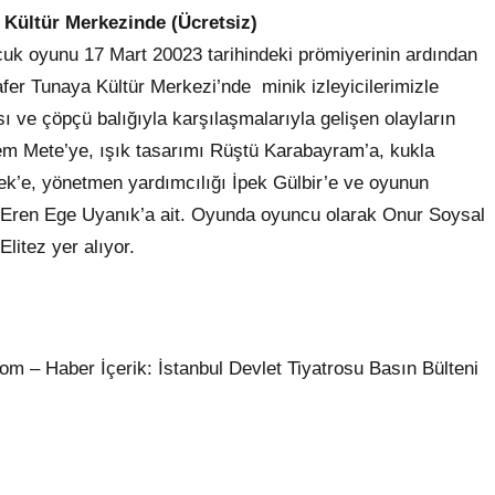
 Kültür Merkezinde (Ücretsiz)
cuk oyunu 17 Mart 20023 tarihindeki prömiyerinin ardından
afer Tunaya Kültür Merkezi’nde minik izleyicilerimizle
ı ve çöpçü balığıyla karşılaşmalarıyla gelişen olayların
em Mete’ye, ışık tasarımı Rüştü Karabayram’a, kukla
k’e, yönetmen yardımcılığı İpek Gülbir’e ve oyunun
, Eren Ege Uyanık’a ait. Oyunda oyuncu olarak Onur Soysal
litez yer alıyor.
om – Haber İçerik: İstanbul Devlet Tiyatrosu Basın Bülteni