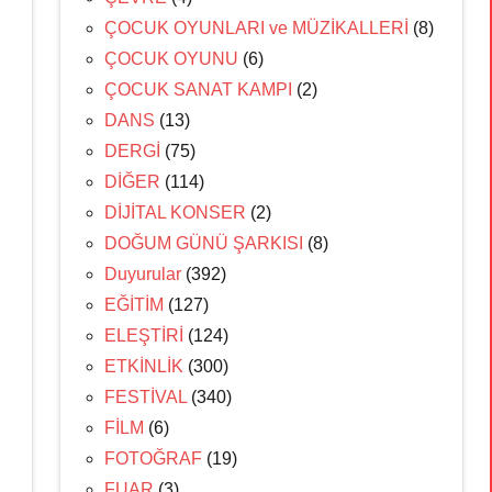
ÇOCUK OYUNLARI ve MÜZİKALLERİ
(8)
ÇOCUK OYUNU
(6)
ÇOCUK SANAT KAMPI
(2)
DANS
(13)
DERGİ
(75)
DİĞER
(114)
DİJİTAL KONSER
(2)
DOĞUM GÜNÜ ŞARKISI
(8)
Duyurular
(392)
EĞİTİM
(127)
ELEŞTİRİ
(124)
ETKİNLİK
(300)
FESTİVAL
(340)
FİLM
(6)
FOTOĞRAF
(19)
FUAR
(3)