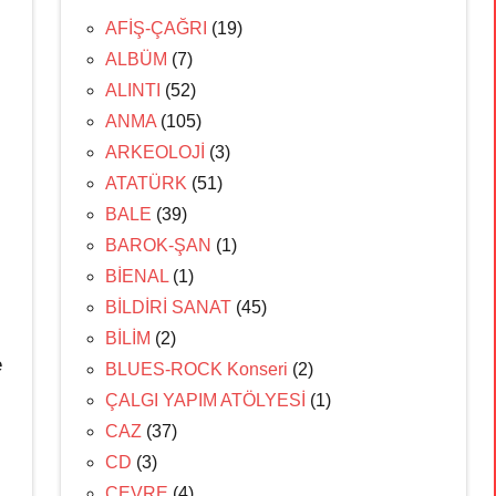
AFİŞ-ÇAĞRI
(19)
ALBÜM
(7)
ALINTI
(52)
ANMA
(105)
ARKEOLOJİ
(3)
ATATÜRK
(51)
BALE
(39)
BAROK-ŞAN
(1)
BİENAL
(1)
BİLDİRİ SANAT
(45)
BİLİM
(2)
e
BLUES-ROCK Konseri
(2)
ÇALGI YAPIM ATÖLYESİ
(1)
CAZ
(37)
CD
(3)
ÇEVRE
(4)