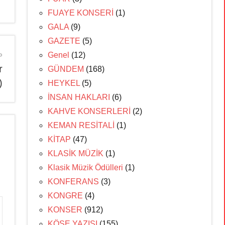
FUAYE KONSERİ
(1)
GALA
(9)
GAZETE
(5)
Genel
(12)
r
GÜNDEM
(168)
)
HEYKEL
(5)
İNSAN HAKLARI
(6)
KAHVE KONSERLERİ
(2)
KEMAN RESİTALİ
(1)
KİTAP
(47)
KLASİK MÜZİK
(1)
Klasik Müzik Ödülleri
(1)
KONFERANS
(3)
KONGRE
(4)
KONSER
(912)
KÖŞE YAZISI
(155)