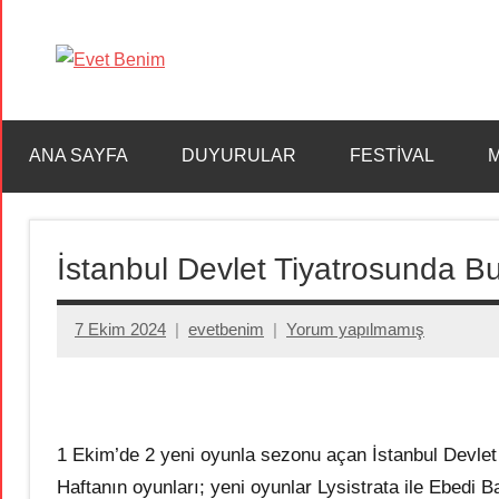
İçeriğe
geç
Evet
Benim
ANA SAYFA
DUYURULAR
FESTİVAL
M
İstanbul Devlet Tiyatrosunda B
7 Ekim 2024
evetbenim
Yorum yapılmamış
1 Ekim’de 2 yeni oyunla sezonu açan İstanbul Devlet 
Haftanın oyunları; yeni oyunlar Lysistrata ile Ebedi 