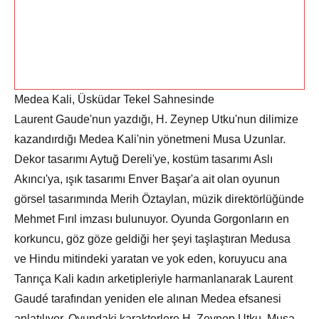
Medea Kali, Üsküdar Tekel Sahnesinde
Laurent Gaude'nun yazdığı, H. Zeynep Utku'nun dilimize
kazandırdığı Medea Kali'nin yönetmeni Musa Uzunlar.
Dekor tasarımı Aytuğ Dereli'ye, kostüm tasarımı Aslı
Akıncı'ya, ışık tasarımı Enver Başar'a ait olan oyunun
görsel tasarımında Merih Öztaylan, müzik direktörlüğünde
Mehmet Fırıl imzası bulunuyor. Oyunda Gorgonların en
korkuncu, göz göze geldiği her şeyi taşlaştıran Medusa
ve Hindu mitindeki yaratan ve yok eden, koruyucu ana
Tanrıça Kali kadın arketipleriyle harmanlanarak Laurent
Gaudé tarafından yeniden ele alınan Medea efsanesi
anlatılıyor. Oyundaki karakterlere H. Zeynep Utku, Musa