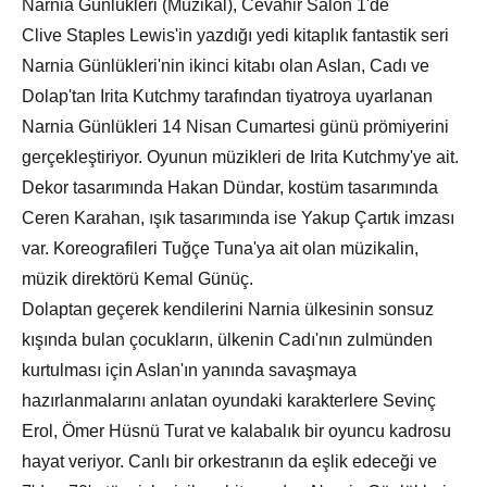
Narnia Günlükleri (Müzikal), Cevahir Salon 1'de
Clive Staples Lewis'in yazdığı yedi kitaplık fantastik seri
Narnia Günlükleri'nin ikinci kitabı olan Aslan, Cadı ve
Dolap'tan Irita Kutchmy tarafından tiyatroya uyarlanan
Narnia Günlükleri 14 Nisan Cumartesi günü prömiyerini
gerçekleştiriyor. Oyunun müzikleri de Irita Kutchmy'ye ait.
Dekor tasarımında Hakan Dündar, kostüm tasarımında
Ceren Karahan, ışık tasarımında ise Yakup Çartık imzası
var. Koreografileri Tuğçe Tuna'ya ait olan müzikalin,
müzik direktörü Kemal Günüç.
Dolaptan geçerek kendilerini Narnia ülkesinin sonsuz
kışında bulan çocukların, ülkenin Cadı'nın zulmünden
kurtulması için Aslan'ın yanında savaşmaya
hazırlanmalarını anlatan oyundaki karakterlere Sevinç
Erol, Ömer Hüsnü Turat ve kalabalık bir oyuncu kadrosu
hayat veriyor. Canlı bir orkestranın da eşlik edeceği ve