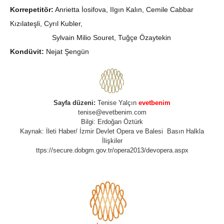
Korrepetitör:
Anrietta İosifova, IIgın Kalın, Cemile Cabbar
Kızılateşli, Cyrıl Kubler,
Sylvain Milio Souret, Tuğçe Özaytekin
Kondüvit:
Nejat Şengün
Sayfa düzeni:
Tenise Yalçın
evetbenim
tenise@evetbenim.com
Bilgi: Erdoğan Öztürk
Kaynak: İleti Haber/ İzmir Devlet Opera ve Balesi Basın Halkla
İlişkiler
ttps://secure.dobgm.gov.tr/opera2013/devopera.aspx