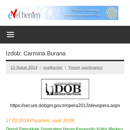
İçeriğe
geç
Evet
Benim
İzdob: Carmina Burana
13 Şubat 2014
evetbenim
Yorum yapılmamış
https://secure.dobgm.gov.tr/opera2013/devopera.aspx
17.02.2014 Pazartesi, saat: 20:00
Denizli Pamukkale Üniversitesi Hasan Kasapoğlu Kültür Merkezi