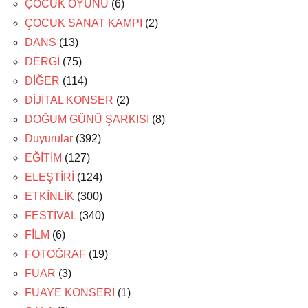
ÇOCUK OYUNU
(6)
ÇOCUK SANAT KAMPI
(2)
DANS
(13)
DERGİ
(75)
DİĞER
(114)
DİJİTAL KONSER
(2)
DOĞUM GÜNÜ ŞARKISI
(8)
Duyurular
(392)
EĞİTİM
(127)
ELEŞTİRİ
(124)
ETKİNLİK
(300)
FESTİVAL
(340)
FİLM
(6)
FOTOĞRAF
(19)
FUAR
(3)
FUAYE KONSERİ
(1)