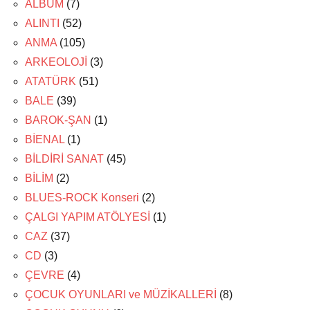
ALBÜM
(7)
ALINTI
(52)
ANMA
(105)
ARKEOLOJİ
(3)
ATATÜRK
(51)
BALE
(39)
BAROK-ŞAN
(1)
BİENAL
(1)
BİLDİRİ SANAT
(45)
BİLİM
(2)
BLUES-ROCK Konseri
(2)
ÇALGI YAPIM ATÖLYESİ
(1)
CAZ
(37)
CD
(3)
ÇEVRE
(4)
ÇOCUK OYUNLARI ve MÜZİKALLERİ
(8)