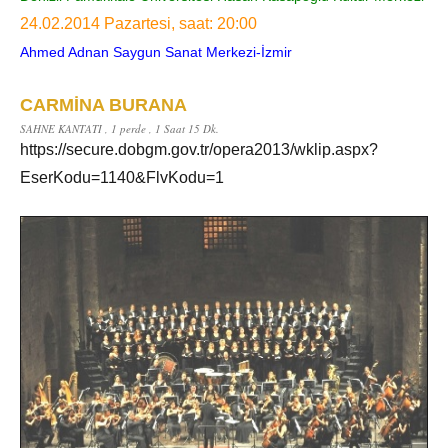
24.02.2014 Pazartesi, saat: 20:00
Ahmed Adnan Saygun Sanat Merkezi-İzmir
CARMİNA BURANA
SAHNE KANTATI , 1 perde , 1 Saat 15 Dk.
https://secure.dobgm.gov.tr/opera2013/wklip.aspx?
EserKodu=1140&FlvKodu=1