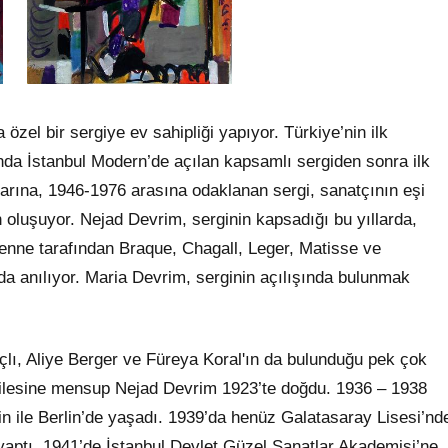
özel bir sergiye ev sahipliği yapıyor. Türkiye’nin ilk
ında İstanbul Modern’de açılan kapsamlı sergiden sonra ilk
llarına, 1946-1976 arasına odaklanan sergi, sanatçının eşi
oluşuyor. Nejad Devrim, serginin kapsadığı bu yıllarda,
enne tarafından Braque, Chagall, Leger, Matisse ve
da anılıyor. Maria Devrim, serginin açılışında bulunmak
lı, Aliye Berger ve Füreya Koral'ın da bulunduğu pek çok
ailesine mensup Nejad Devrim 1923’te doğdu. 1936 – 1938
rin ile Berlin’de yaşadı. 1939’da henüz Galatasaray Lisesi’nd
yaptı. 1941’de İstanbul Devlet Güzel Sanatlar Akademisi’ne