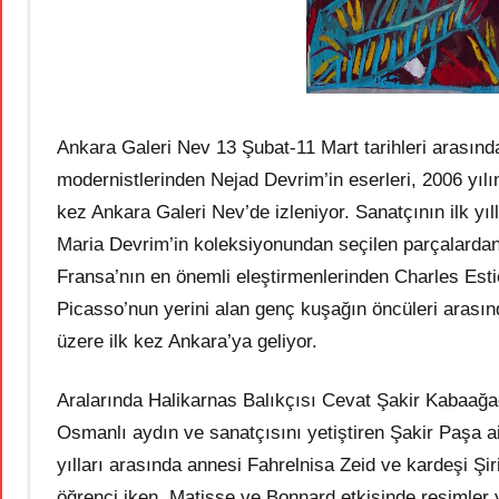
Ankara Galeri Nev 13 Şubat-11 Mart tarihleri arasında 
modernistlerinden Nejad Devrim’in eserleri, 2006 yıl
kez Ankara Galeri Nev’de izleniyor. Sanatçının ilk yı
Maria Devrim’in koleksiyonundan seçilen parçalardan 
Fransa’nın en önemli eleştirmenlerinden Charles Esti
Picasso’nun yerini alan genç kuşağın öncüleri arasın
üzere ilk kez Ankara’ya geliyor.
Aralarında Halikarnas Balıkçısı Cevat Şakir Kabaağaç
Osmanlı aydın ve sanatçısını yetiştiren Şakir Paşa 
yılları arasında annesi Fahrelnisa Zeid ve kardeşi Şi
öğrenci iken, Matisse ve Bonnard etkisinde resimler 