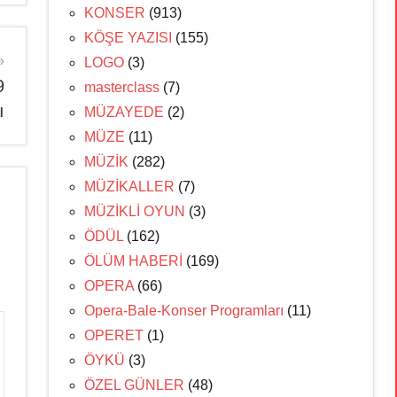
KONSER
(913)
KÖŞE YAZISI
(155)
LOGO
(3)
9
masterclass
(7)
ı
MÜZAYEDE
(2)
MÜZE
(11)
MÜZİK
(282)
MÜZİKALLER
(7)
MÜZİKLİ OYUN
(3)
ÖDÜL
(162)
ÖLÜM HABERİ
(169)
OPERA
(66)
Opera-Bale-Konser Programları
(11)
OPERET
(1)
ÖYKÜ
(3)
ÖZEL GÜNLER
(48)