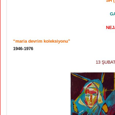
SH (
GA
NEJ
“maria devrim koleksiyonu”
1946-1976
13 ŞUBAT