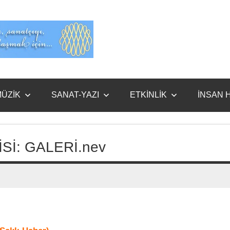
Evet
Benim
ÜZİK
SANAT-YAZI
ETKİNLİK
İNSAN 
İ: GALERİ.nev