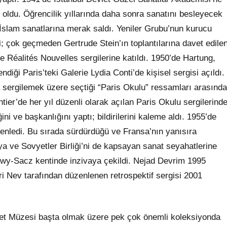
ı oldu. Öğrencilik yıllarında daha sonra sanatını besleyecek
İslam sanatlarına merak saldı. Yeniler Grubu’nun kurucu
ti; çok geçmeden Gertrude Stein’ın toplantılarına davet edile
e Réalités Nouvelles sergilerine katıldı. 1950’de Hartung,
ndiği Paris’teki Galerie Lydia Conti’de kişisel sergisi açıldı.
ta sergilemek üzere seçtiği “Paris Okulu” ressamları arasında
tier’de her yıl düzenli olarak açılan Paris Okulu sergilerind
ni ve başkanlığını yaptı; bildirilerini kaleme aldı. 1955’de
esenledi. Bu sırada sürdürdüğü ve Fransa’nın yanısıra
sya ve Sovyetler Birliği’ni de kapsayan sanat seyahatlerine
owy-Sacz kentinde inzivaya çekildi. Nejad Devrim 1995
 Nev tarafından düzenlenen retrospektif sergisi 2001
yet Müzesi başta olmak üzere pek çok önemli koleksiyonda