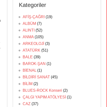
Kategoriler
AFİŞ-ÇAĞRI
(19)
n
ALBÜM
(7)
ALINTI
(52)
ANMA
(105)
ARKEOLOJİ
(3)
e
ATATÜRK
(51)
BALE
(39)
BAROK-ŞAN
(1)
BİENAL
(1)
BİLDİRİ SANAT
(45)
BİLİM
(2)
BLUES-ROCK Konseri
(2)
ÇALGI YAPIM ATÖLYESİ
(1)
CAZ
(37)