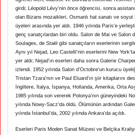
girdi; Léopold Lévy’nin önce öğrencisi, sonra asistan
olan Bizans mozaikleri, Osmanlı hat sanatı ve soyut 
üyeleri arasında yer aldı. 1946 yılında Paris’e yerleş
genç sanatçılardan biri oldu. Salon de Mai ve Salon d
Soulages, de Staël gibi sanatçıların eserlerinin sergile
Aynı yıl Nejad, Leo Castelli’nin eserlerini New York’
yer aldı; Nejad’ın eserleri daha sonra Galerie Charpen
izlendi. 1952 yılında Salon d’Octobre’un kurucu üyeliği
Tristan Tzara’nın ve Paul Eluard’ın şiir kitaplarını d
İngiltere, İtalya, İspanya, Hollanda, Amerika, Orta A
1985 yılında son vererek Polonya’nın güneyindeki N
yılında Nowy-Sacz’da öldü. Ölümünün ardından Galeri
yılında İstanbul’da, 2002 yılında Ankara’da açıldı.
Eserleri Paris Moden Sanat Müzesi ve Belçika Krali